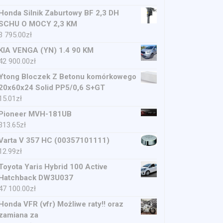
Honda Silnik Zaburtowy BF 2,3 DH
SCHU O MOCY 2,3 KM
3 795.00
zł
KIA VENGA (YN) 1.4 90 KM
42 900.00
zł
Ytong Bloczek Z Betonu komórkowego
20x60x24 Solid PP5/0,6 S+GT
15.01
zł
Pioneer MVH-181UB
313.65
zł
Varta V 357 HC (00357101111)
12.99
zł
Toyota Yaris Hybrid 100 Active
Hatchback DW3U037
47 100.00
zł
Honda VFR (vfr) Możliwe raty!! oraz
zamiana za