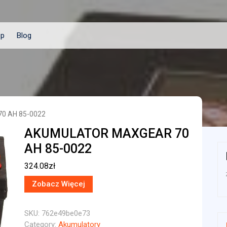
ep
Blog
0 AH 85-0022
AKUMULATOR MAXGEAR 70
AH 85-0022
324.08
zł
Zobacz Więcej
SKU:
762e49be0e73
Category:
Akumulatory