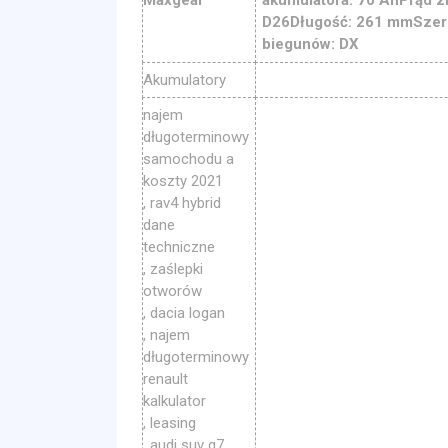
D26Długość: 261 mmSzer
biegunów: DX
Akumulatory
najem
długoterminowy
samochodu a
koszty 2021
, rav4 hybrid
dane
techniczne
, zaślepki
otworów
, dacia logan
, najem
długoterminowy
renault
kalkulator
, leasing
, audi suv q7