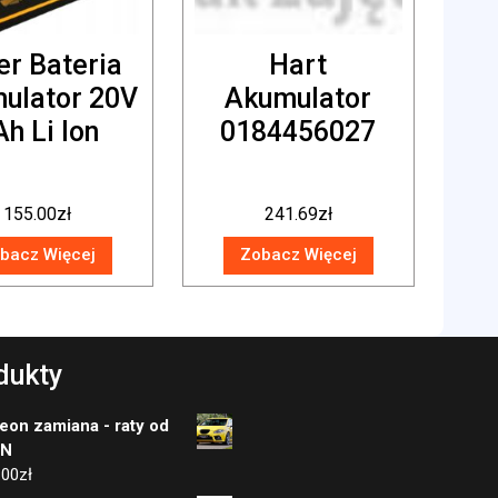
er Bateria
Hart
ulator 20V
Akumulator
Ah Li Ion
0184456027
155.00
zł
241.69
zł
bacz Więcej
Zobacz Więcej
dukty
eon zamiana - raty od
LN
.00
zł