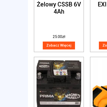
Żelowy CSSB 6V
EX
4Ah
25.00
zł
Zobacz Więcej
Zo