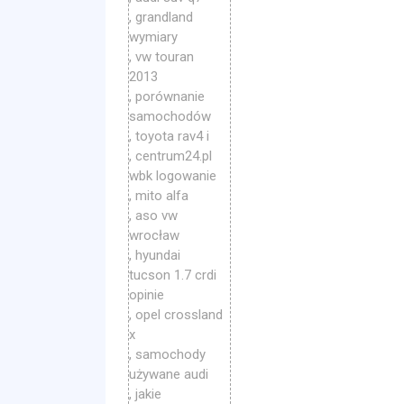
, grandland
wymiary
, vw touran
2013
, porównanie
samochodów
, toyota rav4 i
, centrum24.pl
wbk logowanie
, mito alfa
, aso vw
wrocław
, hyundai
tucson 1.7 crdi
opinie
, opel crossland
x
, samochody
używane audi
, jakie