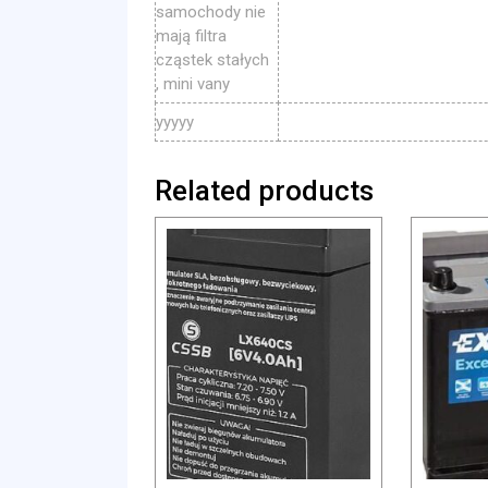
samochody nie
mają filtra
cząstek stałych
, mini vany
yyyyy
Related products