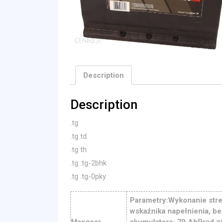
Description
Description
.tg
.tg td
.tg th
.tg .tg-2bhk
.tg .tg-0pky
Parametry:Wykonanie stre
wskaźnika napełnienia, 
Maxgear
akumulatora: 70 AhPrąd z