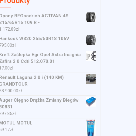
Produkty
Opony BFGoodrich ACTIVAN 4S
215/65R16 109 R -
1 172.89
zł
Hankook W320 255/50R18 106V
795.00
zł
Kreft Zaślepka Egr Opel Astra Insignia
Zafira 2 0 Cdti 512.070.01
17.00
zł
Renault Laguna 2.0 i (140 KM)
GRANDTOUR
38 900.00
zł
Auger Cięgno Drążka Zmiany Biegów
80831
297.85
zł
MOTUL MOTUL
59.17
zł