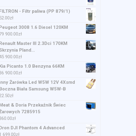
FILTRON - Filtr paliwa (PP 879/1)
52.00
zł
Peugeot 3008 1.6 Diesel 120KM
79 900.00
zł
Renault Master III 2.3Dci 170KM
Skrzynia Pland...
45 900.00
zł
Kia Picanto 1.0 Benzyna 66KM
36 900.00
zł
Inny Żarówka Led W5W 12V 4Xsmd
Boczna Biała Samsung W5W-B
22.50
zł
Meat & Doria Przekaźnik Świec
Żarowych 7285915
360.00
zł
Dron DJI Phantom 4 Advanced
1 699.00
zł