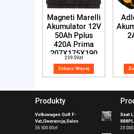
Magneti Marelli
Adl
Akumulator 12V
Akum
50Ah Pplus
2
420A Prima
207X175X190
239.59
zł
B13
Zobacz Więcej
Zo
067260030002
Produkty
Pro
Volkswagen Golf F-
Seat L
Vat,Gwarancja,Salon
888P
55 500.00
zł
25 000