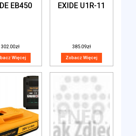
IDE EB450
EXIDE U1R-11
302.00
zł
385.09
zł
bacz Więcej
Zobacz Więcej