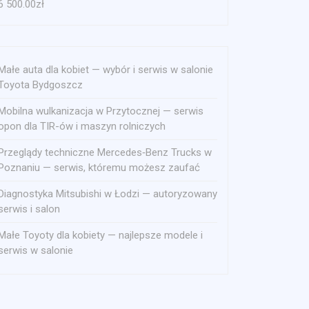
6 500.00
zł
Małe auta dla kobiet — wybór i serwis w salonie
Toyota Bydgoszcz
Mobilna wulkanizacja w Przytocznej — serwis
opon dla TIR-ów i maszyn rolniczych
Przeglądy techniczne Mercedes‑Benz Trucks w
Poznaniu — serwis, któremu możesz zaufać
Diagnostyka Mitsubishi w Łodzi — autoryzowany
serwis i salon
Małe Toyoty dla kobiety — najlepsze modele i
serwis w salonie