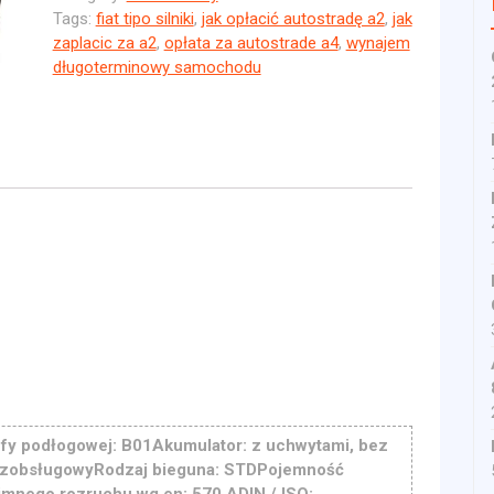
Tags:
fiat tipo silniki
,
jak opłacić autostradę a2
,
jak
zaplacic za a2
,
opłata za autostrade a4
,
wynajem
długoterminowy samochodu
fy podłogowej: B01Akumulator: z uchwytami, bez
bezobsługowyRodzaj bieguna: STDPojemność
imnego rozruchu wg en: 570 ADIN / ISO: