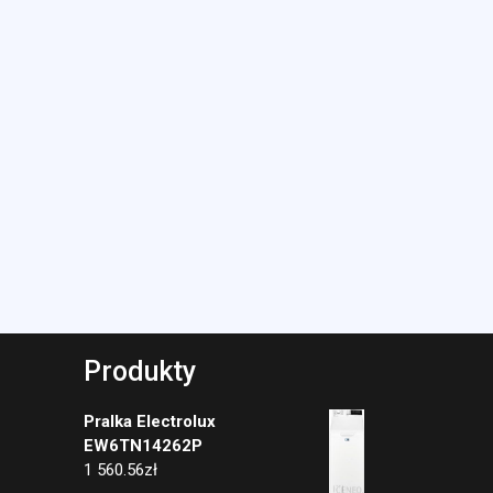
Produkty
Pralka Electrolux
EW6TN14262P
1 560.56
zł