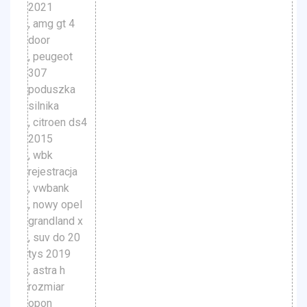
2021
, amg gt 4
door
, peugeot
307
poduszka
silnika
, citroen ds4
2015
, wbk
rejestracja
, vwbank
, nowy opel
grandland x
, suv do 20
tys 2019
, astra h
rozmiar
opon