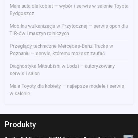
Małe auta dla kobiet — wybór i serwis w salonie Toyota
Bydgoszcz
Mobilna wulkanizacja w Przytocznej — serwis opon dla
TIR-ów i maszyn rolniczych
Przeglądy techniczne Mercedes‑Benz Trucks w
Poznaniu — serwis, któremu możesz zaufać
Diagnostyka Mitsubishi w Łodzi — autoryzowany
serwis i salon
Małe Toyoty dla kobiety — najlepsze modele i serwis
w salonie
Produkty