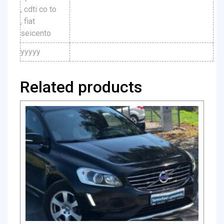
, cdti co to
, fiat
seicento
yyyyy
Related products