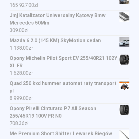
165 927.00
zł
Jmj Katalizator Uniwersalny Kątowy Bmw
Mercedes 50Mm
309.00
zł
Mazda 6 2.0 (145 KM) SkyMotion sedan
1 138.00
zł
Opony Michelin Pilot Sport EV 255/40R21 102Y
XL FR
1 628.00
zł
Quad 250 kxd hummer automat raty transport
pl
8 999.00
zł
Opony Pirelli Cinturato P7 All Season
255/45R19 100V FR N0
708.36
zł
Me Premium Short Shifter Lewarek Biegów