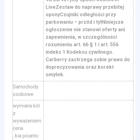
LiveZestaw do naprawy przebitej
oponyCzujniki odległości przy
parkowaniu – przód i tyłNiniejsze
ogłoszenie nie stanowi oferty ani
zapewnienia, w szczególności
rozumieniu art. 66 § 1 i art. 556
indeks 1 Kodeksu cywilnego.
Carberry zastrzega sobie prawo do
doprecyzowania oraz korekt
omyłek.
Samochody
osobowe
wymiana kół
z
wyważeniem
cena
, kia picanto