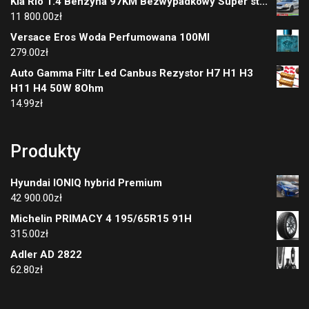
Kia Rio 1.4 Benzyna 97KM Bezwypadkowy Super st...
11 800.00
zł
Versace Eros Woda Perfumowana 100Ml
279.00
zł
Auto Gamma Filtr Led Canbus Rezystor H7 H1 H3
H11 H4 50W 8Ohm
14.99
zł
Produkty
Hyundai IONIQ hybrid Premium
42 900.00
zł
Michelin PRIMACY 4 195/65R15 91H
315.00
zł
Adler AD 2822
62.80
zł