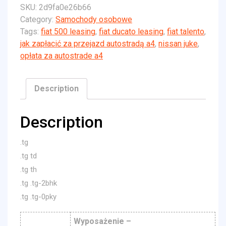
SKU:
2d9fa0e26b66
Category:
Samochody osobowe
Tags:
fiat 500 leasing
,
fiat ducato leasing
,
fiat talento
,
jak zapłacić za przejazd autostradą a4
,
nissan juke
,
opłata za autostrade a4
Description
Description
.tg
.tg td
.tg th
.tg .tg-2bhk
.tg .tg-0pky
Wyposażenie –