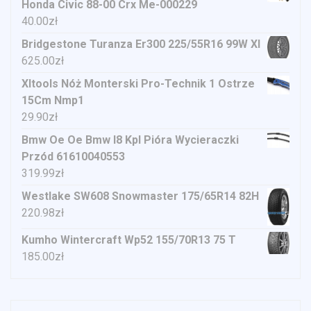
Honda Civic 88-00 Crx Me-000229
40.00
zł
Bridgestone Turanza Er300 225/55R16 99W Xl
625.00
zł
Xltools Nóż Monterski Pro-Technik 1 Ostrze
15Cm Nmp1
29.90
zł
Bmw Oe Oe Bmw I8 Kpl Pióra Wycieraczki
Przód 61610040553
319.99
zł
Westlake SW608 Snowmaster 175/65R14 82H
220.98
zł
Kumho Wintercraft Wp52 155/70R13 75 T
185.00
zł