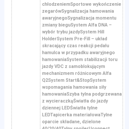
chłodzeniemSportowe wykończenie
zegarówSygnalizacja hamowania
awaryjnegoSygnalizacja momentu
zmiany bieguSystem Alfa DNA –
wybór trybu jazdySystem Hill
HolderSystem Pre-Fill – układ
skracający czas reakcji pedału
hamulca w przypadku awaryjnego
hamowaniaSystem stabilizacji toru
jazdy VDC z samoblokującym
mechanizmem różnicowym Alfa
Q2System Start&StopSystem
wspomagania hamowania siły
hamowaniaSzyba tylna podgrzewana
z wycieraczkąŚwiatła do jazdy
dziennej LEDŚwiatła tylne
LEDTapicerka materiałowaTylne
oparcie składane, dzielone
40/20/40Tylny spoilerUconnect