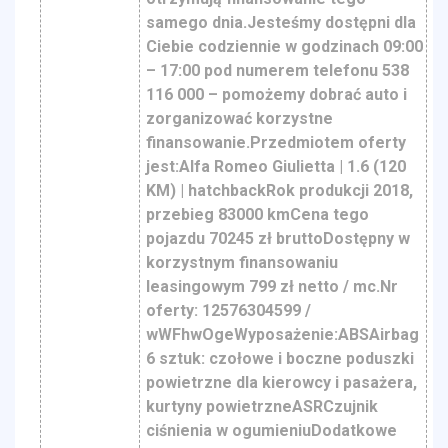
samego dnia.Jesteśmy dostępni dla
Ciebie codziennie w godzinach 09:00
– 17:00 pod numerem telefonu 538
116 000 – pomożemy dobrać auto i
zorganizować korzystne
finansowanie.Przedmiotem oferty
jest:Alfa Romeo Giulietta | 1.6 (120
KM) | hatchbackRok produkcji 2018,
przebieg 83000 kmCena tego
pojazdu 70245 zł bruttoDostępny w
korzystnym finansowaniu
leasingowym 799 zł netto / mc.Nr
oferty: 12576304599 /
wWFhwOgeWyposażenie:ABSAirbag
6 sztuk: czołowe i boczne poduszki
powietrzne dla kierowcy i pasażera,
kurtyny powietrzneASRCzujnik
ciśnienia w ogumieniuDodatkowe