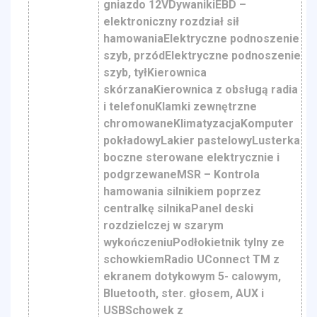
gniazdo 12VDywanikiEBD –
elektroniczny rozdział sił
hamowaniaElektryczne podnoszenie
szyb, przódElektryczne podnoszenie
szyb, tyłKierownica
skórzanaKierownica z obsługą radia
i telefonuKlamki zewnętrzne
chromowaneKlimatyzacjaKomputer
pokładowyLakier pastelowyLusterka
boczne sterowane elektrycznie i
podgrzewaneMSR – Kontrola
hamowania silnikiem poprzez
centralkę silnikaPanel deski
rozdzielczej w szarym
wykończeniuPodłokietnik tylny ze
schowkiemRadio UConnect TM z
ekranem dotykowym 5- calowym,
Bluetooth, ster. głosem, AUX i
USBSchowek z