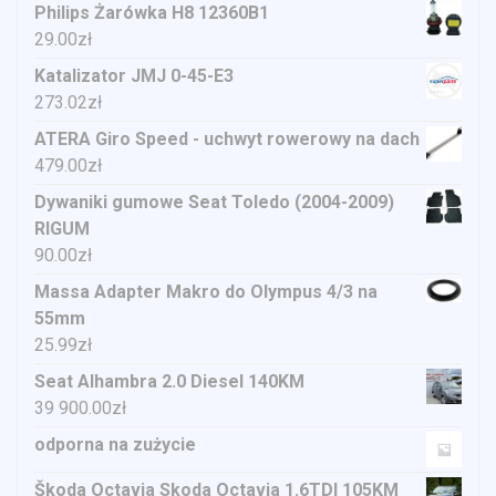
Philips Żarówka H8 12360B1
29.00
zł
Katalizator JMJ 0-45-E3
273.02
zł
ATERA Giro Speed - uchwyt rowerowy na dach
479.00
zł
Dywaniki gumowe Seat Toledo (2004-2009)
RIGUM
90.00
zł
Massa Adapter Makro do Olympus 4/3 na
55mm
25.99
zł
Seat Alhambra 2.0 Diesel 140KM
39 900.00
zł
odporna na zużycie
Škoda Octavia Skoda Octavia 1.6TDI 105KM