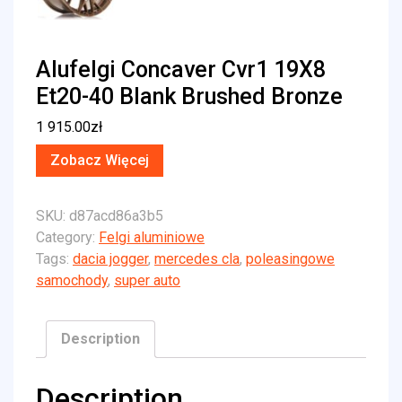
Alufelgi Concaver Cvr1 19X8
Et20-40 Blank Brushed Bronze
1 915.00
zł
Zobacz Więcej
SKU:
d87acd86a3b5
Category:
Felgi aluminiowe
Tags:
dacia jogger
,
mercedes cla
,
poleasingowe
samochody
,
super auto
Description
Description