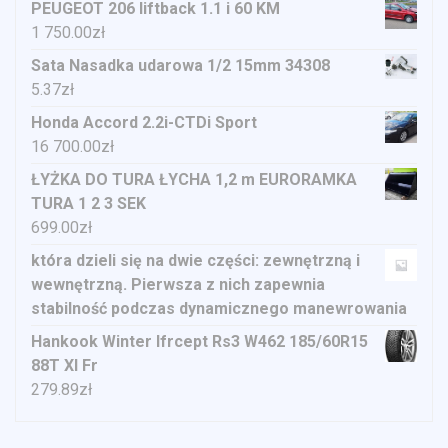
PEUGEOT 206 liftback 1.1 i 60 KM
1 750.00
zł
Sata Nasadka udarowa 1/2 15mm 34308
5.37
zł
Honda Accord 2.2i-CTDi Sport
16 700.00
zł
ŁYŻKA DO TURA ŁYCHA 1,2 m EURORAMKA
TURA 1 2 3 SEK
699.00
zł
która dzieli się na dwie części: zewnętrzną i
wewnętrzną. Pierwsza z nich zapewnia
stabilność podczas dynamicznego manewrowania
Hankook Winter Ifrcept Rs3 W462 185/60R15
88T Xl Fr
279.89
zł