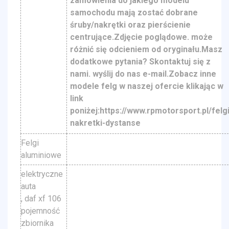
zamówienia do jakiego modelu
samochodu mają zostać dobrane
śruby/nakrętki oraz pierścienie
centrujące.Zdjęcie poglądowe. może
różnić się odcieniem od oryginału.Masz
dodatkowe pytania? Skontaktuj się z
nami. wyślij do nas e-mail.Zobacz inne
modele felg w naszej ofercie klikając w
link
poniżej:https://www.rpmotorsport.pl/felgi
nakretki-dystanse
Felgi
aluminiowe
elektryczne
auta
, daf xf 106
pojemność
zbiornika