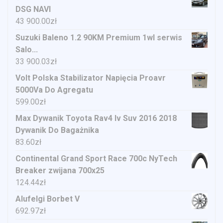
DSG NAVI
43 900.00
zł
Suzuki Baleno 1.2 90KM Premium 1wl serwis
Salo...
33 900.03
zł
Volt Polska Stabilizator Napięcia Proavr
5000Va Do Agregatu
599.00
zł
Max Dywanik Toyota Rav4 Iv Suv 2016 2018
Dywanik Do Bagażnika
83.60
zł
Continental Grand Sport Race 700c NyTech
Breaker zwijana 700x25
124.44
zł
Alufelgi Borbet V
692.97
zł