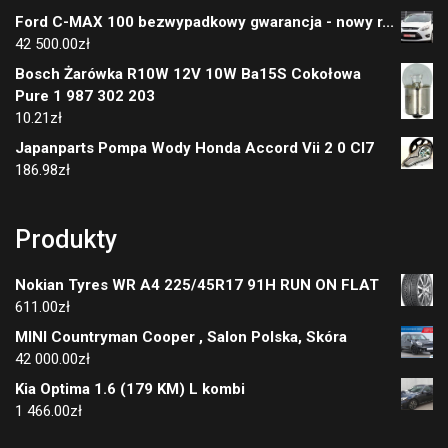
Ford C-MAX 100 bezwypadkowy gwarancja - nowy r...
42 500.00
zł
Bosch Żarówka R10W 12V 10W Ba15S Cokołowa
Pure 1 987 302 203
10.21
zł
Japanparts Pompa Wody Honda Accord Vii 2 0 Cl7
186.98
zł
Produkty
Nokian Tyres WR A4 225/45R17 91H RUN ON FLAT
611.00
zł
MINI Countryman Cooper , Salon Polska, Skóra
42 000.00
zł
Kia Optima 1.6 (179 KM) L kombi
1 466.00
zł