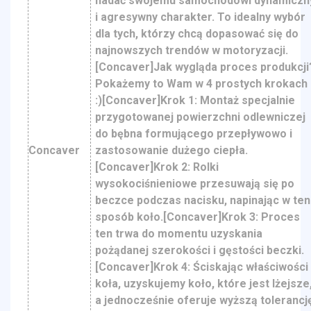
nadać swojemu samochodowi dynamiczn
i agresywny charakter. To idealny wybór
dla tych, którzy chcą dopasować się do
najnowszych trendów w motoryzacji.
[Concaver]Jak wygląda proces produkcji
Pokażemy to Wam w 4 prostych krokach
:)[Concaver]Krok 1: Montaż specjalnie
przygotowanej powierzchni odlewniczej
do bębna formującego przepływowo i
Concaver
zastosowanie dużego ciepła.
[Concaver]Krok 2: Rolki
wysokociśnieniowe przesuwają się po
beczce podczas nacisku, napinając w ten
sposób koło.[Concaver]Krok 3: Proces
ten trwa do momentu uzyskania
pożądanej szerokości i gęstości beczki.
[Concaver]Krok 4: Ściskając właściwości
koła, uzyskujemy koło, które jest lżejsze
a jednocześnie oferuje wyższą tolerancj