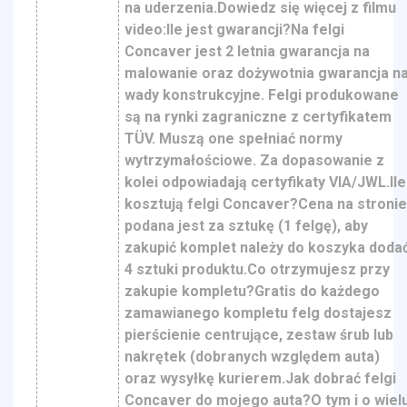
na uderzenia.Dowiedz się więcej z filmu
video:Ile jest gwarancji?Na felgi
Concaver jest 2 letnia gwarancja na
malowanie oraz dożywotnia gwarancja n
wady konstrukcyjne. Felgi produkowane
są na rynki zagraniczne z certyfikatem
TÜV. Muszą one spełniać normy
wytrzymałościowe. Za dopasowanie z
kolei odpowiadają certyfikaty VIA/JWL.Ile
kosztują felgi Concaver?Cena na stroni
podana jest za sztukę (1 felgę), aby
zakupić komplet należy do koszyka doda
4 sztuki produktu.Co otrzymujesz przy
zakupie kompletu?Gratis do każdego
zamawianego kompletu felg dostajesz
pierścienie centrujące, zestaw śrub lub
nakrętek (dobranych względem auta)
oraz wysyłkę kurierem.Jak dobrać felgi
Concaver do mojego auta?O tym i o wiel