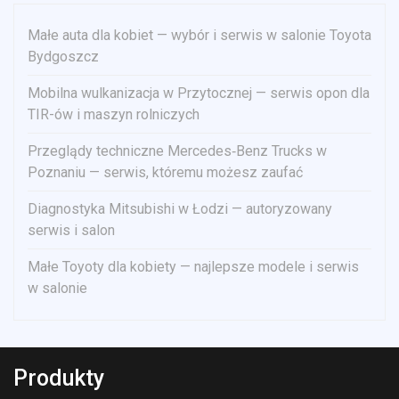
Małe auta dla kobiet — wybór i serwis w salonie Toyota
Bydgoszcz
Mobilna wulkanizacja w Przytocznej — serwis opon dla
TIR-ów i maszyn rolniczych
Przeglądy techniczne Mercedes‑Benz Trucks w
Poznaniu — serwis, któremu możesz zaufać
Diagnostyka Mitsubishi w Łodzi — autoryzowany
serwis i salon
Małe Toyoty dla kobiety — najlepsze modele i serwis
w salonie
Produkty