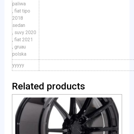
paliwa
, fiat tipo
2018
sedan
, suvy 2020
, fiat 2021
, gruau
polska
yyyyy
Related products