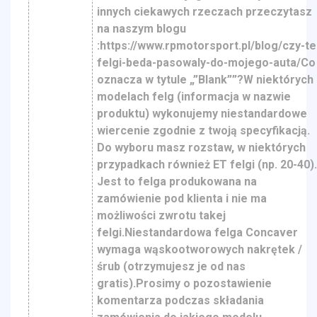
innych ciekawych rzeczach przeczytasz
na naszym blogu
:https://www.rpmotorsport.pl/blog/czy-te
felgi-beda-pasowaly-do-mojego-auta/Co
oznacza w tytule „”Blank””?W niektórych
modelach felg (informacja w nazwie
produktu) wykonujemy niestandardowe
wiercenie zgodnie z twoją specyfikacją.
Do wyboru masz rozstaw, w niektórych
przypadkach również ET felgi (np. 20-40)
Jest to felga produkowana na
zamówienie pod klienta i nie ma
możliwości zwrotu takej
felgi.Niestandardowa felga Concaver
wymaga wąskootworowych nakrętek /
śrub (otrzymujesz je od nas
gratis).Prosimy o pozostawienie
komentarza podczas składania