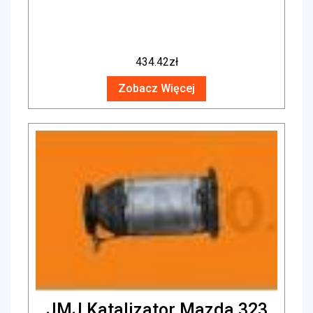
434.42
zł
Zobacz Więcej
JMJ Katalizator Mazda 323