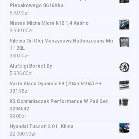
Plecakowego 8616Aku
570.99
zł
Nissan Micra Micra k12 1,4 Kabrio
9 999.00
zł
Silesia Oil Olej Maszynowy Natłuszczany Mn
11 20L
330.00
zł
Alufelgi Borbet By
5 936.00
zł
Varta Black Dynamic E9 (70Ah 640A) P+
381.98
zł
K2 Ochraniaczek Performance W Pad Set
3294542
99.00
zł
Hyundai Tucson 2.0 i , Klima
22 000.00
zł