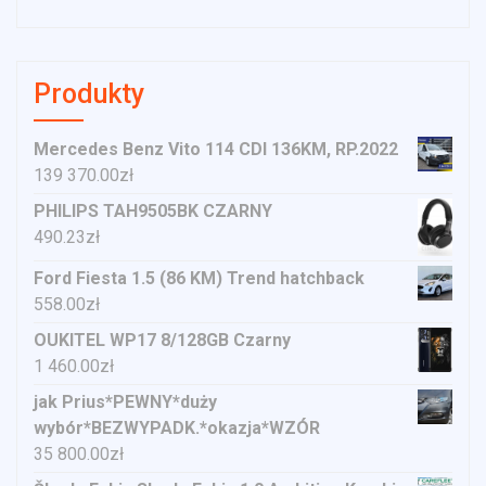
Produkty
Mercedes Benz Vito 114 CDI 136KM, RP.2022
139 370.00
zł
PHILIPS TAH9505BK CZARNY
490.23
zł
Ford Fiesta 1.5 (86 KM) Trend hatchback
558.00
zł
OUKITEL WP17 8/128GB Czarny
1 460.00
zł
jak Prius*PEWNY*duży
wybór*BEZWYPADK.*okazja*WZÓR
35 800.00
zł