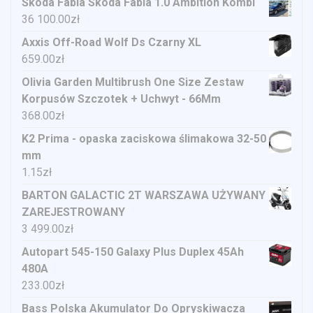
Škoda Fabia Skoda Fabia 1.0 Ambition Kombi
36 100.00
zł
Axxis Off-Road Wolf Ds Czarny XL
659.00
zł
Olivia Garden Multibrush One Size Zestaw
Korpusów Szczotek + Uchwyt - 66Mm
368.00
zł
K2 Prima - opaska zaciskowa ślimakowa 32-50
mm
1.15
zł
BARTON GALACTIC 2T WARSZAWA UŻYWANY
ZAREJESTROWANY
3 499.00
zł
Autopart 545-150 Galaxy Plus Duplex 45Ah
480A
233.00
zł
Bass Polska Akumulator Do Opryskiwacza