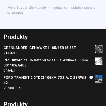
Małe Toyoty dla kobiety — najlepsze modele i serwis
w salonie
Produkty
GRENLANDER ICEHAWKE I 185/65R15 88T
214.02
zł
Pro Otwornica Do Betonu Sds Plus Widiowa 80mm
30110WA403
64.64
zł
FORD TRANSIT 2.0TDCI 105KM 7OS A/C SERWIS. NR
42
79 900.00
zł
Produkty