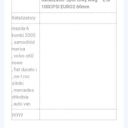
100CPSI EURO2 60mm
Katalizatory
mazda 6
kombi 2005
, samochód
meriva
, volvo s60
nowe
, fiat ducato i
, vw t roc
silniki
, mercedes
chłodnia
, auto van
yyyyy