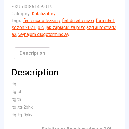
SKU:
d0f8514e9919
Category:
Katalizatory
Tags:
fiat ducato leasing
,
fiat ducato maxi
,
formuła 1
sezon 2021
,
glc
,
jak zapłacić za przejazd autostradą
a2
,
wynajem długoterminowy
Description
Description
.tg
.tg td
.tg th
.tg .tg-2bhk
.tg .tg-0pky
Katalizator Sportowy Awg – 2.0l