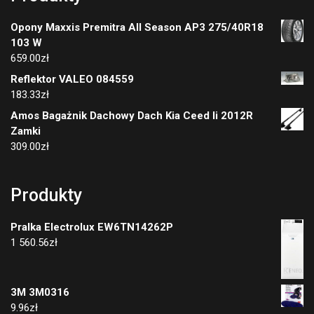
Opony Maxxis Premitra All Season AP3 275/40R18
103 W
659.00
zł
Reflektor VALEO 084559
183.33
zł
Amos Bagażnik Dachowy Dach Kia Ceed Ii 2012R
Zamki
309.00
zł
Produkty
Pralka Electrolux EW6TN14262P
1 560.56
zł
3M 3M0316
9.96
zł