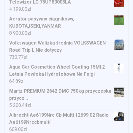
Telewizor LG 75UP80003LA
4 199.00
zł
Aerator pasywny ciągnikowy,
KUBOTA,ISEKI,YANMAR
8 900.00
zł
Volkswagen Walizka średnia VOLKSWAGEN
Road Trip L Nie dotyczy
730.77
zł
Aqua Car Cosmetics Wheel Coating 15Ml 2
Letnia Powłoka Hydrofobowa Na Felgi
64.89
zł
Martz PREMIUM 2642 DMC 750kg przyczepka
przycz...
5 200.44
zł
Albrecht Ae6199Nrc Cb Multi 12699.02 Radio
Ae6199Nrccbmulti
609.00
zł