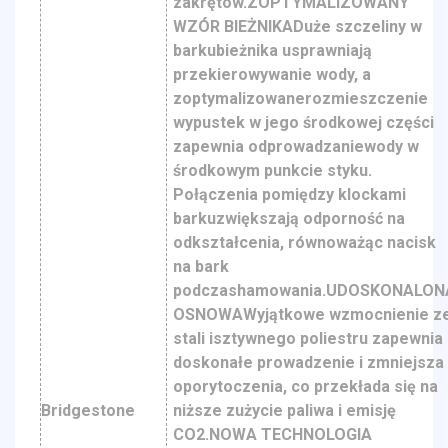
zakrętów.ZOPTYMALIZOWANY
WZÓR BIEŻNIKADuże szczeliny w
barkubieżnika usprawniają
przekierowywanie wody, a
zoptymalizowanerozmieszczenie
wypustek w jego środkowej części
zapewnia odprowadzaniewody w
środkowym punkcie styku.
Połączenia pomiędzy klockami
barkuzwiększają odporność na
odkształcenia, równoważąc nacisk
na bark
podczashamowania.UDOSKONALON
OSNOWAWyjątkowe wzmocnienie z
stali isztywnego poliestru zapewnia
doskonałe prowadzenie i zmniejsza
oporytoczenia, co przekłada się na
Bridgestone
niższe zużycie paliwa i emisję
CO2.NOWA TECHNOLOGIA