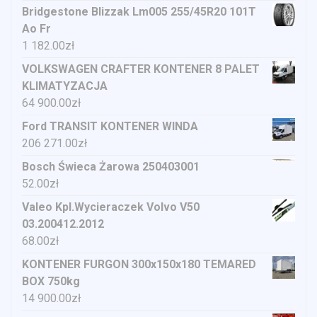
Bridgestone Blizzak Lm005 255/45R20 101T
Ao Fr
1 182.00
zł
VOLKSWAGEN CRAFTER KONTENER 8 PALET
KLIMATYZACJA
64 900.00
zł
Ford TRANSIT KONTENER WINDA
206 271.00
zł
Bosch Świeca Żarowa 250403001
52.00
zł
Valeo Kpl.Wycieraczek Volvo V50
03.200412.2012
68.00
zł
KONTENER FURGON 300x150x180 TEMARED
BOX 750kg
14 900.00
zł