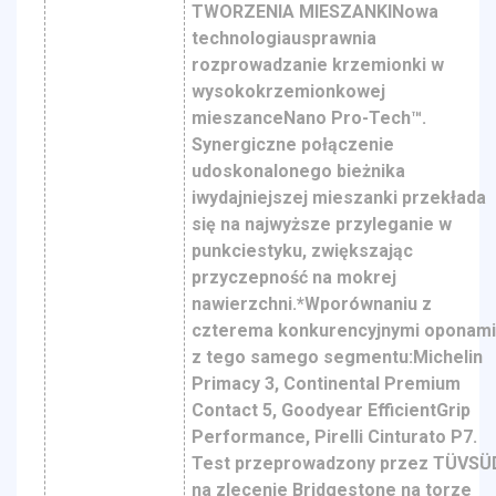
TWORZENIA MIESZANKINowa
technologiausprawnia
rozprowadzanie krzemionki w
wysokokrzemionkowej
mieszanceNano Pro-Tech™.
Synergiczne połączenie
udoskonalonego bieżnika
iwydajniejszej mieszanki przekłada
się na najwyższe przyleganie w
punkciestyku, zwiększając
przyczepność na mokrej
nawierzchni.*Wporównaniu z
czterema konkurencyjnymi oponam
z tego samego segmentu:Michelin
Primacy 3, Continental Premium
Contact 5, Goodyear EfficientGrip
Performance, Pirelli Cinturato P7.
Test przeprowadzony przez TÜVSÜ
na zlecenie Bridgestone na torze