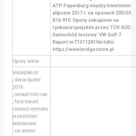
ATP Papenburg między kwietniem
alipcem 2017 r. na oponach 205/55
R16 91V. Opony zakupione na
rynkueuropejskim przez TÜV SÜD.
Samochód testowy: VW Golf 7.
Raport nr713112819źródło:
https://www.bridgestone.pl
Opony letnie
leaseplan pl
, dacia duster
2016
, renault mini van
, ford transit
connect wymiary
przestrzeni
ładunkowej
, vw arteon