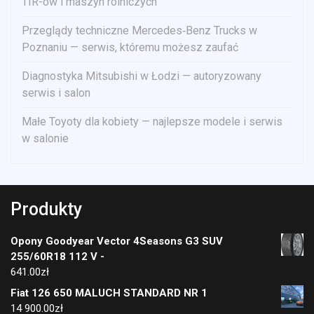
TIR-ów i maszyn rolniczych
Przeglądy techniczne Mercedes‑Benz Trucks w
Poznaniu — serwis, któremu możesz zaufać
Diagnostyka Mitsubishi w Łodzi — autoryzowany
serwis i salon
Małe Toyoty dla kobiety — najlepsze modele i serwis
w salonie
Produkty
Opony Goodyear Vector 4Seasons G3 SUV
255/60R18 112 V -
641.00
zł
Fiat 126 650 MALUCH STANDARD NR 1
14 900.00
zł