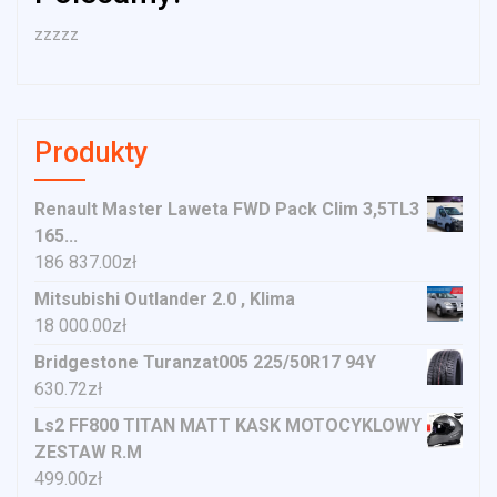
zzzzz
Produkty
Renault Master Laweta FWD Pack Clim 3,5TL3
165...
186 837.00
zł
Mitsubishi Outlander 2.0 , Klima
18 000.00
zł
Bridgestone Turanzat005 225/50R17 94Y
630.72
zł
Ls2 FF800 TITAN MATT KASK MOTOCYKLOWY
ZESTAW R.M
499.00
zł