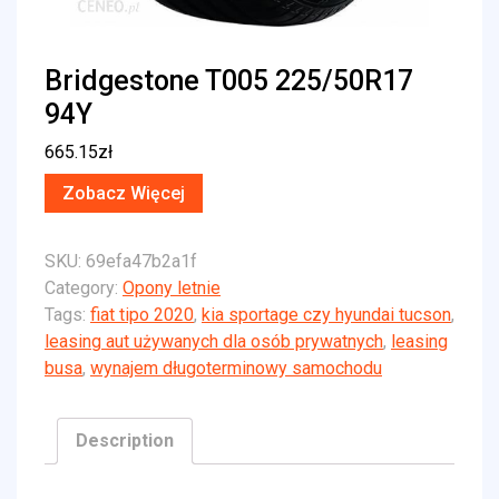
Bridgestone T005 225/50R17
94Y
665.15
zł
Zobacz Więcej
SKU:
69efa47b2a1f
Category:
Opony letnie
Tags:
fiat tipo 2020
,
kia sportage czy hyundai tucson
,
leasing aut używanych dla osób prywatnych
,
leasing
busa
,
wynajem długoterminowy samochodu
Description