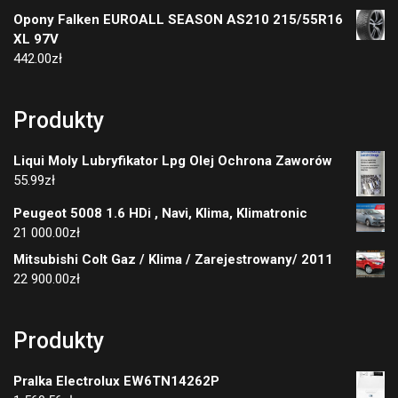
Opony Falken EUROALL SEASON AS210 215/55R16
XL 97V
442.00
zł
Produkty
Liqui Moly Lubryfikator Lpg Olej Ochrona Zaworów
55.99
zł
Peugeot 5008 1.6 HDi , Navi, Klima, Klimatronic
21 000.00
zł
Mitsubishi Colt Gaz / Klima / Zarejestrowany/ 2011
22 900.00
zł
Produkty
Pralka Electrolux EW6TN14262P