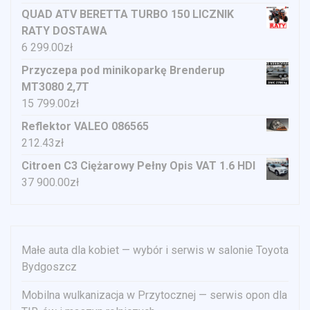
QUAD ATV BERETTA TURBO 150 LICZNIK
RATY DOSTAWA
6 299.00
zł
Przyczepa pod minikoparkę Brenderup
MT3080 2,7T
15 799.00
zł
Reflektor VALEO 086565
212.43
zł
Citroen C3 Ciężarowy Pełny Opis VAT 1.6 HDI
37 900.00
zł
Małe auta dla kobiet — wybór i serwis w salonie Toyota
Bydgoszcz
Mobilna wulkanizacja w Przytocznej — serwis opon dla