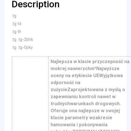
Description
.tg
.tg td
.tg th
.tg .tg-2bhk
.tg .tg-0pky
Najlepsza w klasie przyczepność na
mokrej nawierzchni*Najwyższe
oceny na etykiecie UEWyjątkowa
odporność na
zużycieZaprojektowana z myślą o
zapewnianiu kontroli nawet w
trudnychwarunkach drogowych.
Oferuje ona najlepsze w swojej
klasie parametry wzakresie
hamowania i pokonywania