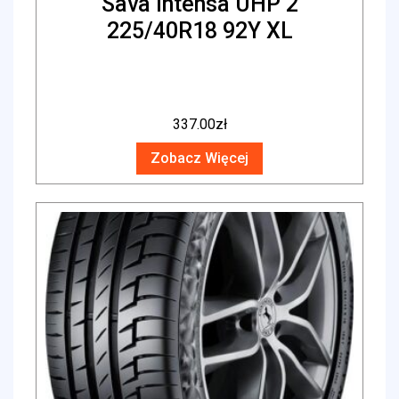
Sava Intensa UHP 2
225/40R18 92Y XL
337.00
zł
Zobacz Więcej