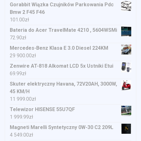
Gorabbit Wiązka Czujników Parkowania Pdc
Bmw 2 F45 F46
101.00
zł
Bateria do Acer TravelMate 4210 , 5604WSMi
72.90
zł
Mercedes-Benz Klasa E 3.0 Diesel 224KM
29 900.00
zł
Zenwire AT-818 Alkomat LCD 5x Ustniki Etui
69.99
zł
Skuter elektryczny Havana, 72V20AH, 3000W,
45 KM/H
11 999.00
zł
Telewizor HISENSE 55U7QF
1 999.99
zł
Magneti Marelli Syntetyczny 0W-30 C2 209L
4 549.00
zł