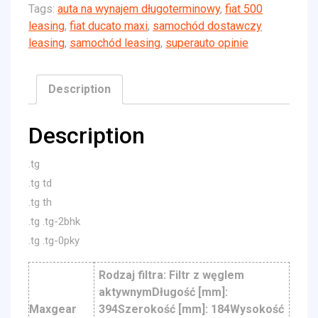
Tags:
auta na wynajem długoterminowy
,
fiat 500
leasing
,
fiat ducato maxi
,
samochód dostawczy
leasing
,
samochód leasing
,
superauto opinie
Description
Description
.tg
.tg td
.tg th
.tg .tg-2bhk
.tg .tg-0pky
Rodzaj filtra: Filtr z węglem
aktywnymDługość [mm]:
Maxgear
394Szerokość [mm]: 184Wysokość