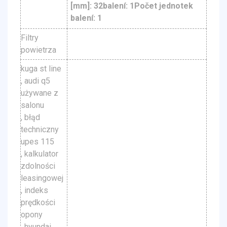
[mm]: 32balení: 1Počet jednotek
balení: 1
Filtry
powietrza
kuga st line
, audi q5
używane z
salonu
, błąd
techniczny
upes 115
, kalkulator
zdolności
leasingowej
, indeks
prędkości
opony
, hyundai