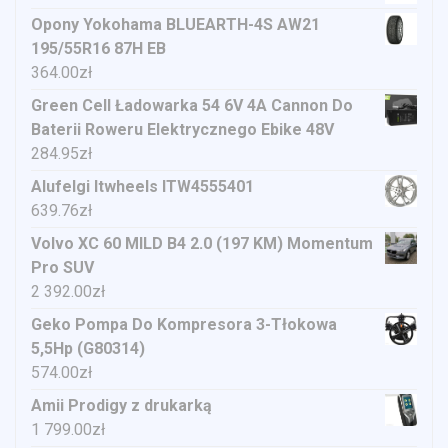
Opony Yokohama BLUEARTH-4S AW21
195/55R16 87H EB
364.00
zł
Green Cell Ładowarka 54 6V 4A Cannon Do
Baterii Roweru Elektrycznego Ebike 48V
284.95
zł
Alufelgi Itwheels ITW4555401
639.76
zł
Volvo XC 60 MILD B4 2.0 (197 KM) Momentum
Pro SUV
2 392.00
zł
Geko Pompa Do Kompresora 3-Tłokowa
5,5Hp (G80314)
574.00
zł
Amii Prodigy z drukarką
1 799.00
zł