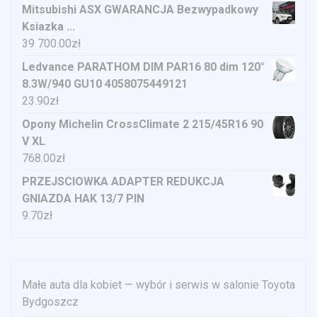
Mitsubishi ASX GWARANCJA Bezwypadkowy
Ksiazka ...
39 700.00
zł
Ledvance PARATHOM DIM PAR16 80 dim 120°
8.3W/940 GU10 4058075449121
23.90
zł
Opony Michelin CrossClimate 2 215/45R16 90
V XL
768.00
zł
PRZEJSCIOWKA ADAPTER REDUKCJA
GNIAZDA HAK 13/7 PIN
9.70
zł
Małe auta dla kobiet — wybór i serwis w salonie Toyota
Bydgoszcz