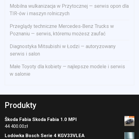
Mobilna wulkanizacja w Przytocznej — serwis opon dla
TIR-ów i maszyn rolniczych
Przeglądy techniczne Mercedes‑Benz Trucks w
Poznaniu — serwis, któremu możesz zaufać
Diagnostyka Mitsubishi w Łodzi — autoryzowany
serwis i salon
Małe Toyoty dla kobiety — najlepsze modele i serwis
w salonie
Produkty
Škoda Fabia Skoda Fabia 1.0 MPI
44 400.00
zł
Lodówka Bosch Serie 4 KGV33VLEA