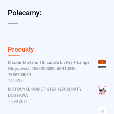
Polecamy:
zzzzz
Produkty
Master Movano 10- Listwa Listwy + Lampa
Obrysowa L 768F20003R; 60N10043;
768F20004R
149.50
zł
MOTOCYKL ROMET K125 125CM RATY
DOSTAWA
7 799.00
zł