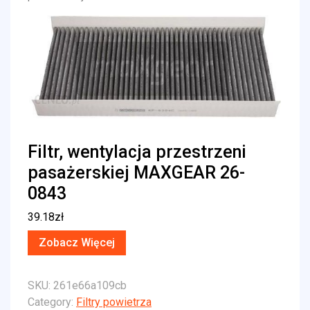
Filtr, wentylacja przestrzeni
pasażerskiej MAXGEAR 26-
0843
39.18
zł
Zobacz Więcej
SKU:
261e66a109cb
Category:
Filtry powietrza