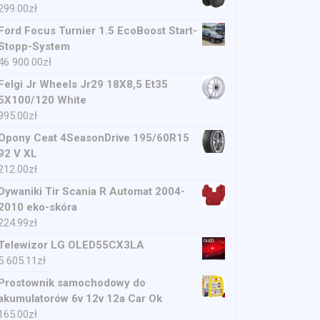
299.00
zł
Ford Focus Turnier 1.5 EcoBoost Start-
Stopp-System
46 900.00
zł
Felgi Jr Wheels Jr29 18X8,5 Et35
5X100/120 White
995.00
zł
Opony Ceat 4SeasonDrive 195/60R15
92 V XL
212.00
zł
Dywaniki Tir Scania R Automat 2004-
2010 eko-skóra
224.99
zł
Telewizor LG OLED55CX3LA
5 605.11
zł
Prostownik samochodowy do
akumulatorów 6v 12v 12a Car Ok
165.00
zł