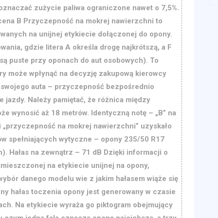
oznaczać zużycie paliwa ograniczone nawet o 7,5%.
ena B Przyczepność na mokrej nawierzchni to
anych na unijnej etykiecie dołączonej do opony.
ania, gdzie litera A określa drogę najkrótszą, a F
G są puste przy oponach do aut osobowych). To
óry może wpłynąć na decyzję zakupową kierowcy
 swojego auta – przyczepność bezpośrednio
 jazdy. Należy pamiętać, że różnica między
oże wynosić aż 18 metrów. Identyczną notę – „B” na
rii „przyczepność na mokrej nawierzchni” uzyskało
ów spełniających wytyczne – opony 235/50 R17
n). Hałas na zewnątrz – 71 dB Dzięki informacji o
amieszczonej na etykiecie unijnej na opony,
wybór danego modelu wie z jakim hałasem wiąże się
ny hałas toczenia opony jest generowany w czasie
ach. Na etykiecie wyraża go piktogram obejmujący
zy czym jedna fala oznacza oponę najcichszą, a trzy