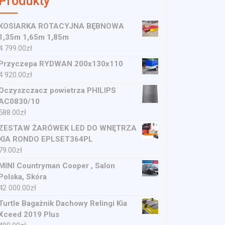
Produkty
KOSIARKA ROTACYJNA BĘBNOWA
1,35m 1,65m 1,85m
4 799.00
zł
Przyczepa RYDWAN 200x130x110
4 920.00
zł
Oczyszczacz powietrza PHILIPS
AC0830/10
588.00
zł
ZESTAW ŻARÓWEK LED DO WNĘTRZA
KIA RONDO EPLSET364PL
79.00
zł
MINI Countryman Cooper , Salon
Polska, Skóra
42 000.00
zł
Turtle Bagażnik Dachowy Relingi Kia
Xceed 2019 Plus