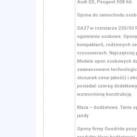
Audi Q5, Peugeot 508 itd.
Opona do samochodu oso
SA37 w rozmiarze 235/50 R
ogumienie osobowe. Opony
kompaktach, rodzinnych se
crossoverach. Najczęściej 
Modele opon osobowych dzie
zaawansowane technologicz
stosunek cena-jakość) i e
posiadać szereg dodatkowyc
wzmocnioną konstrukcję.
Klasa – budżetowa. Tanie o
jazdy
Opony firmy Goodride pozy
produkty klasy budżetowej.