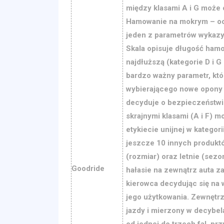
między klasami A i G może 
Hamowanie na mokrym – oc
jeden z parametrów wykazyw
Skala opisuje długość hamow
najdłuższą (kategorie D i 
bardzo ważny parametr, kt
wybierającego nowe opony
decyduje o bezpieczeństwie
skrajnymi klasami (A i F) m
etykiecie unijnej w katego
jeszcze 10 innych produkt
(rozmiar) oraz letnie (sezo
Goodride
hałasie na zewnątrz auta z
kierowca decydując się na 
jego użytkowania. Zewnętrz
jazdy i mierzony w decybel
od jednej do trzech fal, pr