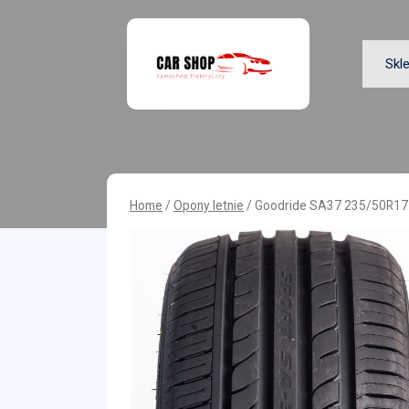
Skip
to
content
Skl
Home
/
Opony letnie
/ Goodride SA37 235/50R17