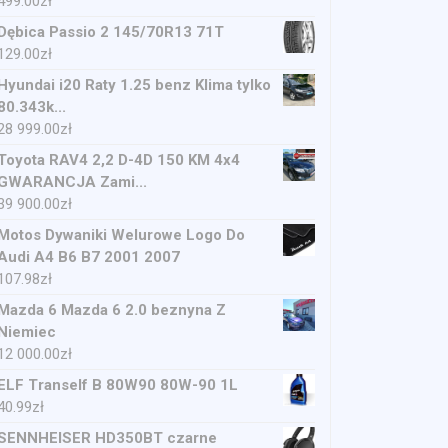
499.00
zł
Dębica Passio 2 145/70R13 71T
129.00
zł
Hyundai i20 Raty 1.25 benz Klima tylko
80.343k...
28 999.00
zł
Toyota RAV4 2,2 D-4D 150 KM 4x4
GWARANCJA Zami...
39 900.00
zł
Motos Dywaniki Welurowe Logo Do
Audi A4 B6 B7 2001 2007
107.98
zł
Mazda 6 Mazda 6 2.0 beznyna Z
Niemiec
12 000.00
zł
ELF Tranself B 80W90 80W-90 1L
40.99
zł
SENNHEISER HD350BT czarne