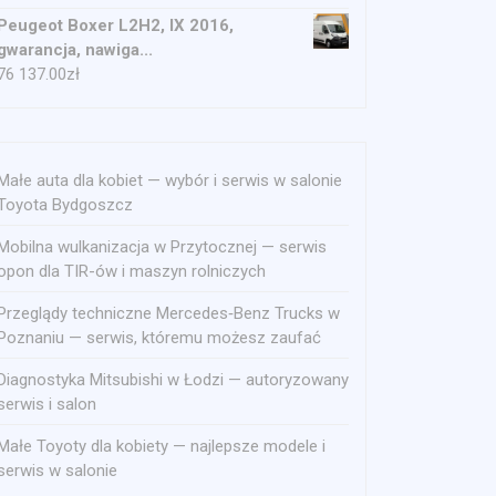
Peugeot Boxer L2H2, IX 2016,
gwarancja, nawiga...
76 137.00
zł
Małe auta dla kobiet — wybór i serwis w salonie
Toyota Bydgoszcz
Mobilna wulkanizacja w Przytocznej — serwis
opon dla TIR-ów i maszyn rolniczych
Przeglądy techniczne Mercedes‑Benz Trucks w
Poznaniu — serwis, któremu możesz zaufać
Diagnostyka Mitsubishi w Łodzi — autoryzowany
serwis i salon
Małe Toyoty dla kobiety — najlepsze modele i
serwis w salonie