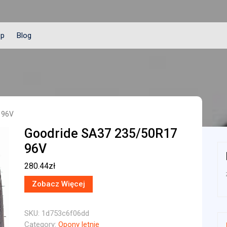
ep
Blog
 96V
Goodride SA37 235/50R17
96V
280.44
zł
Zobacz Więcej
SKU:
1d753c6f06dd
Category:
Opony letnie