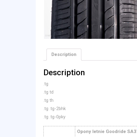
Description
Description
.tg
.tg td
.tg th
.tg .tg-2bhk
.tg .tg-0pky
Opony letnie Goodride SA3