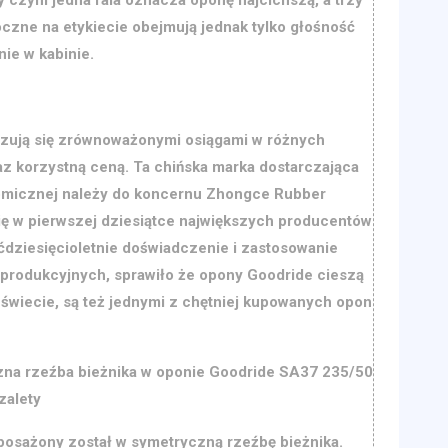
oczne na etykiecie obejmują jednak tylko głośność
ie w kabinie.
zują się zrównoważonymi osiągami w różnych
 korzystną ceną. Ta chińska marka dostarczająca
omicznej należy do koncernu Zhongce Rubber
się w pierwszej dziesiątce największych producentów
ćdziesięcioletnie doświadczenie i zastosowanie
produkcyjnych, sprawiło że opony Goodride cieszą
 świecie, są też jednymi z chętniej kupowanych opon
zna rzeźba bieżnika w oponie Goodride SA37 235/50
zalety
osażony został w symetryczną rzeźbę bieżnika.