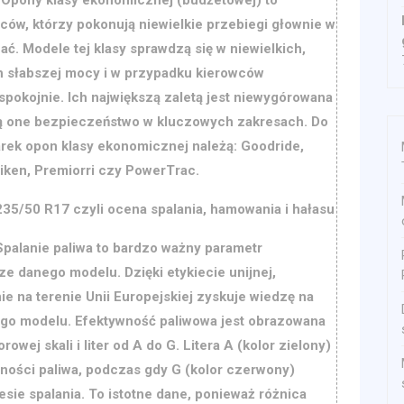
ców, którzy pokonują niewielkie przebiegi głownie w
ać. Modele tej klasy sprawdzą się w niewielkich,
ch słabszej mocy i w przypadku kierowców
pokojnie. Ich największą zaletą jest niewygórowana
ą one bezpieczeństwo w kluczowych zakresach. Do
rek opon klasy ekonomicznej należą: Goodride,
Riken, Premiorri czy PowerTrac.
235/50 R17 czyli ocena spalania, hamowania i hałasu
Spalanie paliwa to bardzo ważny parametr
e danego modelu. Dzięki etykiecie unijnej,
e na terenie Unii Europejskiej zyskuje wiedzę na
ego modelu. Efektywność paliwowa jest obrazowana
owej skali i liter od A do G. Litera A (kolor zielony)
ności paliwa, podczas gdy G (kolor czerwony)
sie spalania. To istotne dane, ponieważ różnica