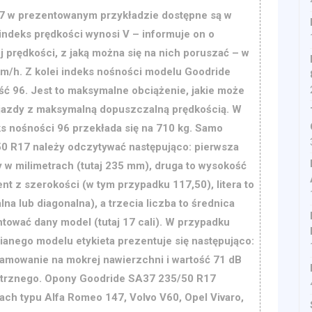
7 w prezentowanym przykładzie dostępne są w
indeks prędkości wynosi V – informuje on o
prędkości, z jaką można się na nich poruszać – w
km/h. Z kolei indeks nośności modelu Goodride
ć 96. Jest to maksymalne obciążenie, jakie może
jazdy z maksymalną dopuszczalną prędkością. W
 nośności 96 przekłada się na 710 kg. Samo
0 R17 należy odczytywać następująco: pierwsza
 w milimetrach (tutaj 235 mm), druga to wysokość
nt z szerokości (w tym przypadku 117,50), litera to
lna lub diagonalna), a trzecia liczba to średnica
ontować dany model (tutaj 17 cali). W przypadku
anego modelu etykieta prezentuje się następująco:
hamowanie na mokrej nawierzchni i wartość 71 dB
trznego. Opony Goodride SA37 235/50 R17
h typu Alfa Romeo 147, Volvo V60, Opel Vivaro,