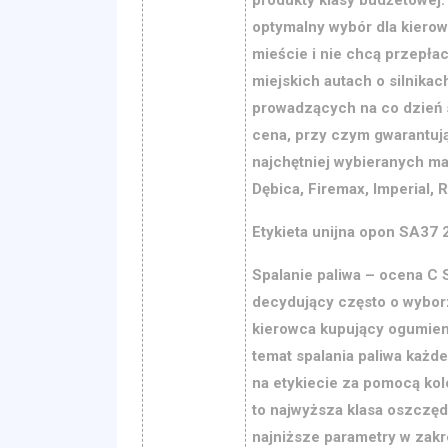
optymalny wybór dla kierow
mieście i nie chcą przepłac
miejskich autach o silnika
prowadzących na co dzień s
cena, przy czym gwarantuj
najchętniej wybieranych ma
Dębica, Firemax, Imperial, 
Etykieta unijna opon SA37 
Spalanie paliwa – ocena C 
decydujący często o wyborz
kierowca kupujący ogumieni
temat spalania paliwa każd
na etykiecie za pomocą kolor
to najwyższa klasa oszczęd
najniższe parametry w zakre