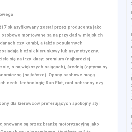
bowego
17 sklasyfikowany został przez producenta jako
 osobowe montowane są na przykład w miejskich
danach czy kombi, a także popularnych
posiadają bieżnik kierunkowy lub asymetryczny.
lą się na trzy klasy: premium (najbardziej
nie, o największych osiągach), średnią (optymalny
konomiczną (najtańsze). Opony osobowe mogą
h cech: technologię Run Flat, rant ochronny czy
pony dla kierowców preferujących spokojny styl
cjonowane są przez branżę motoryzacyjną jako
 Opony klasy ekonomicznej (budżetowej) to