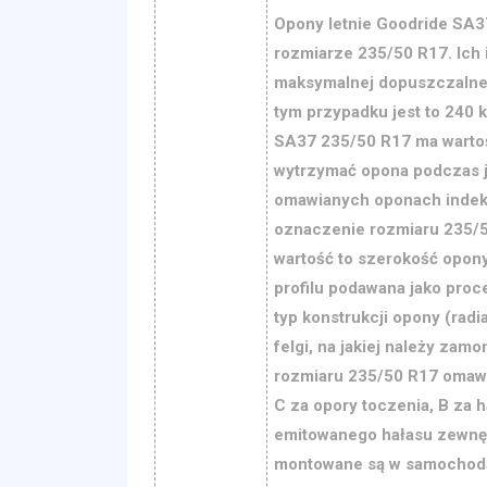
Opony letnie Goodride SA3
rozmiarze 235/50 R17. Ich 
maksymalnej dopuszczalnej 
tym przypadku jest to 240 
SA37 235/50 R17 ma wartoś
wytrzymać opona podczas 
omawianych oponach indeks
oznaczenie rozmiaru 235/5
wartość to szerokość opony
profilu podawana jako proce
typ konstrukcji opony (radia
felgi, na jakiej należy zam
rozmiaru 235/50 R17 omawi
C za opory toczenia, B za 
emitowanego hałasu zewnę
montowane są w samochodac