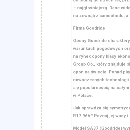
– najgłośniejszą. Dane wid
na zewnątrz samochodu, a n
Firma Goodride
Opony Goodride charaktery
warunkach pogodowych oraz
na rynek opony klasy ekon
Group Co., który znajduje 
opon na świecie. Ponad pię
nowoczesnych technologii 
się popularnością na całym
w Polsce.
Jak sprawdza się symetryc
R17 96V? Poznaj jej wady i 
Model SA37 (Goodride) wyp