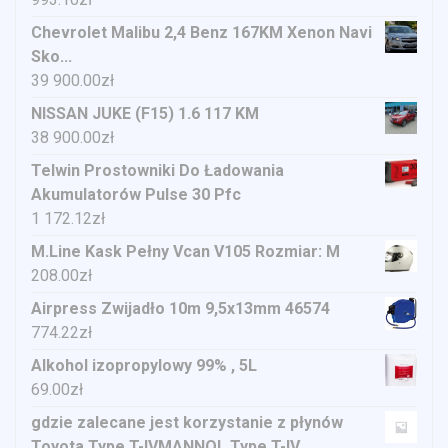
Chevrolet Malibu 2,4 Benz 167KM Xenon Navi
Sko...
39 900.00
zł
NISSAN JUKE (F15) 1.6 117 KM
38 900.00
zł
Telwin Prostowniki Do Ładowania
Akumulatorów Pulse 30 Pfc
1 172.12
zł
M.Line Kask Pełny Vcan V105 Rozmiar: M
208.00
zł
Airpress Zwijadło 10m 9,5x13mm 46574
774.22
zł
Alkohol izopropylowy 99% , 5L
69.00
zł
gdzie zalecane jest korzystanie z płynów
Toyota Type T-IVMANNOL Type T-IV