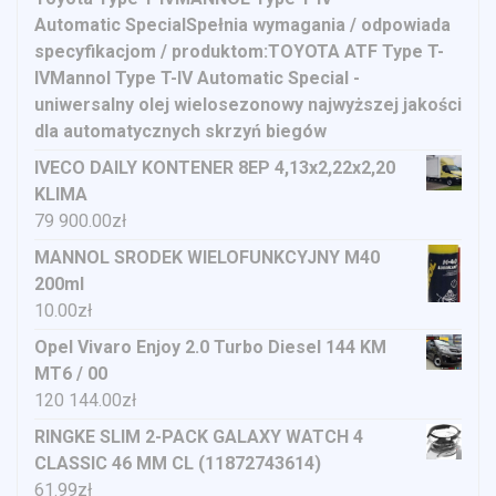
Automatic SpecialSpełnia wymagania / odpowiada
specyfikacjom / produktom:TOYOTA ATF Type T-
IVMannol Type T-IV Automatic Special -
uniwersalny olej wielosezonowy najwyższej jakości
dla automatycznych skrzyń biegów
IVECO DAILY KONTENER 8EP 4,13x2,22x2,20
KLIMA
79 900.00
zł
MANNOL SRODEK WIELOFUNKCYJNY M40
200ml
10.00
zł
Opel Vivaro Enjoy 2.0 Turbo Diesel 144 KM
MT6 / 00
120 144.00
zł
RINGKE SLIM 2-PACK GALAXY WATCH 4
CLASSIC 46 MM CL (11872743614)
61.99
zł