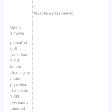
·
Wysoka wytrzymałość
Opony
zimowe
passat lub
golf
, seat leon
2014
kombi
, leasing na
osobe
prywatna
, fiat punto
2009
, vw caddy
, android