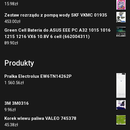
15.98
zł
Zestaw rozrządu z pompą wody SKF VKMC 01935
453.00
zł
Green Cell Bateria do ASUS EEE PC A32 1015 1016
1215 1216 VX6 10.8V 6 cell (662004311)
89.90
zł
Produkty
Pralka Electrolux EW6TN14262P
1 560.56
zł
3M 3M0316
9.96
zł
Korek wlewu paliwa VALEO 745378
45.38
zł