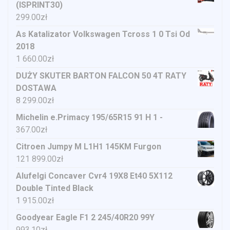
(ISPRINT30)
299.00
zł
As Katalizator Volkswagen Tcross 1 0 Tsi Od
2018
1 660.00
zł
DUŻY SKUTER BARTON FALCON 50 4T RATY
DOSTAWA
8 299.00
zł
Michelin e.Primacy 195/65R15 91 H 1 -
367.00
zł
Citroen Jumpy M L1H1 145KM Furgon
121 899.00
zł
Alufelgi Concaver Cvr4 19X8 Et40 5X112
Double Tinted Black
1 915.00
zł
Goodyear Eagle F1 2 245/40R20 99Y
993.10
zł