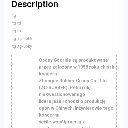
Description
.tg
.tg td
.tg th
.tg .tg-2bhk
.tg .tg-0pky
Opony Gooride są produkowane
przez założony w 1958 roku chiński
koncern
Zhongce Rubber Group Co., Ltd.
(ZC-RUBBER). Pełni rolę
niekwestionowanego
lidera jeżeli chodzi o produkcję
opon w Chinach. Inżynierowie tego
koncernu
ściśle współpracują z