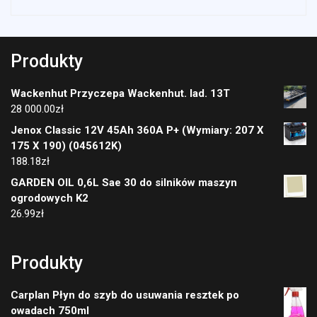
Produkty
Wackenhut Przyczepa Wackenhut. lad. 13T
28 000.00
zł
Jenox Classic 12V 45Ah 360A P+ (Wymiary: 207 X
175 X 190) (045612K)
188.18
zł
GARDEN OIL 0,6L Sae 30 do silników maszyn
ogrodowych K2
26.99
zł
Produkty
Carplan Płyn do szyb do usuwania resztek po
owadach 750ml