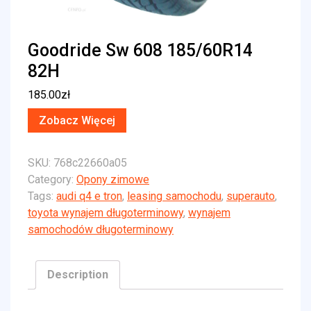
Goodride Sw 608 185/60R14
82H
185.00
zł
Zobacz Więcej
SKU:
768c22660a05
Category:
Opony zimowe
Tags:
audi q4 e tron
,
leasing samochodu
,
superauto
,
toyota wynajem długoterminowy
,
wynajem
samochodów długoterminowy
Description