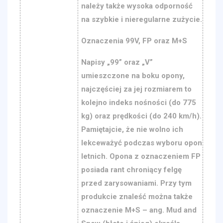
należy także wysoka odporność
na szybkie i nieregularne zużycie.
Oznaczenia 99V, FP oraz M+S
Napisy „99” oraz „V”
umieszczone na boku opony,
najczęściej za jej rozmiarem to
kolejno indeks nośności (do 775
kg) oraz prędkości (do 240 km/h).
Pamiętajcie, że nie wolno ich
lekceważyć podczas wyboru opon
letnich. Opona z oznaczeniem FP
posiada rant chroniący felgę
przed zarysowaniami. Przy tym
produkcie znaleść można także
oznaczenie M+S – ang. Mud and