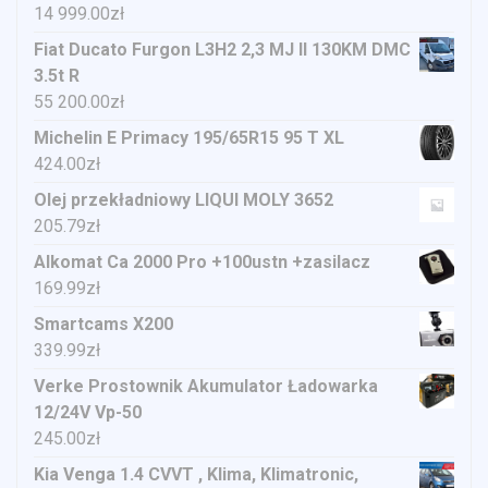
14 999.00
zł
Fiat Ducato Furgon L3H2 2,3 MJ II 130KM DMC
3.5t R
55 200.00
zł
Michelin E Primacy 195/65R15 95 T XL
424.00
zł
Olej przekładniowy LIQUI MOLY 3652
205.79
zł
Alkomat Ca 2000 Pro +100ustn +zasilacz
169.99
zł
Smartcams X200
339.99
zł
Verke Prostownik Akumulator Ładowarka
12/24V Vp-50
245.00
zł
Kia Venga 1.4 CVVT , Klima, Klimatronic,