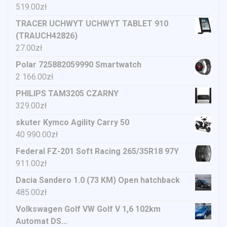
519.00
zł
TRACER UCHWYT UCHWYT TABLET 910
(TRAUCH42826)
27.00
zł
Polar 725882059990 Smartwatch
2 166.00
zł
PHILIPS TAM3205 CZARNY
329.00
zł
skuter Kymco Agility Carry 50
40 990.00
zł
Federal FZ-201 Soft Racing 265/35R18 97Y
911.00
zł
Dacia Sandero 1.0 (73 KM) Open hatchback
485.00
zł
Volkswagen Golf VW Golf V 1,6 102km
Automat DS...