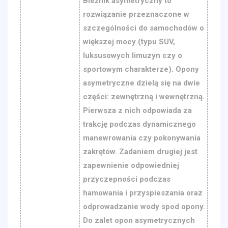
Bieżnik asymetryczny to
rozwiązanie przeznaczone w
szczególności do samochodów o
większej mocy (typu SUV,
luksusowych limuzyn czy o
sportowym charakterze). Opony
asymetryczne dzielą się na dwie
części: zewnętrzną i wewnętrzną.
Pierwsza z nich odpowiada za
trakcję podczas dynamicznego
manewrowania czy pokonywania
zakrętów. Zadaniem drugiej jest
zapewnienie odpowiedniej
przyczepności podczas
hamowania i przyspieszania oraz
odprowadzanie wody spod opony.
Do zalet opon asymetrycznych