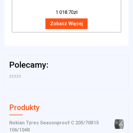
1 018.70
zł
Zobacz Więcej
Polecamy:
zzzzz
Produkty
Nokian Tyres Seasonproof C 205/70R15
106/104R