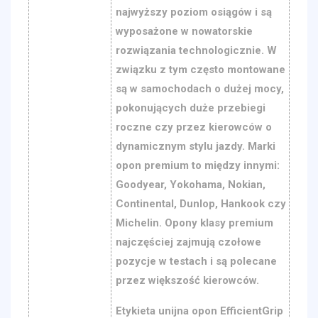
najwyższy poziom osiągów i są
wyposażone w nowatorskie
rozwiązania technologicznie. W
związku z tym często montowane
są w samochodach o dużej mocy,
pokonujących duże przebiegi
roczne czy przez kierowców o
dynamicznym stylu jazdy. Marki
opon premium to między innymi:
Goodyear, Yokohama, Nokian,
Continental, Dunlop, Hankook czy
Michelin. Opony klasy premium
najczęściej zajmują czołowe
pozycje w testach i są polecane
przez większość kierowców.
Etykieta unijna opon EfficientGrip