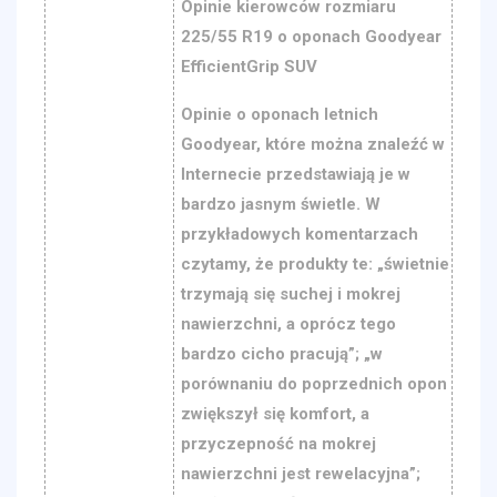
Opinie kierowców rozmiaru
225/55 R19 o oponach Goodyear
EfficientGrip SUV
Opinie o oponach letnich
Goodyear, które można znaleźć w
Internecie przedstawiają je w
bardzo jasnym świetle. W
przykładowych komentarzach
czytamy, że produkty te: „świetnie
trzymają się suchej i mokrej
nawierzchni, a oprócz tego
bardzo cicho pracują”; „w
porównaniu do poprzednich opon
zwiększył się komfort, a
przyczepność na mokrej
nawierzchni jest rewelacyjna”;