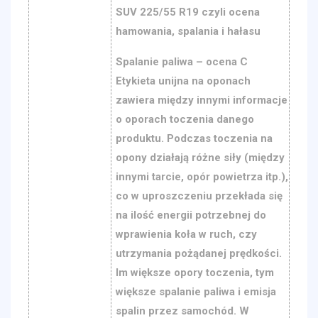
SUV 225/55 R19 czyli ocena
hamowania, spalania i hałasu
Spalanie paliwa – ocena C
Etykieta unijna na oponach
zawiera między innymi informacje
o oporach toczenia danego
produktu. Podczas toczenia na
opony działają różne siły (między
innymi tarcie, opór powietrza itp.),
co w uproszczeniu przekłada się
na ilość energii potrzebnej do
wprawienia koła w ruch, czy
utrzymania pożądanej prędkości.
Im większe opory toczenia, tym
większe spalanie paliwa i emisja
spalin przez samochód. W