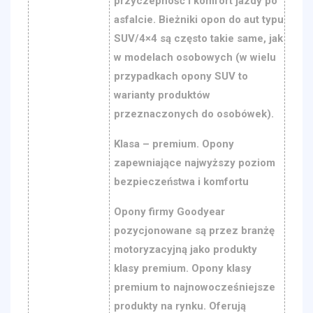
przyczepność i komfort jazdy po
asfalcie. Bieżniki opon do aut typu
SUV/4×4 są często takie same, jak
w modelach osobowych (w wielu
przypadkach opony SUV to
warianty produktów
przeznaczonych do osobówek).
Klasa – premium. Opony
zapewniające najwyższy poziom
bezpieczeństwa i komfortu
Opony firmy Goodyear
pozycjonowane są przez branżę
motoryzacyjną jako produkty
klasy premium. Opony klasy
premium to najnowocześniejsze
produkty na rynku. Oferują