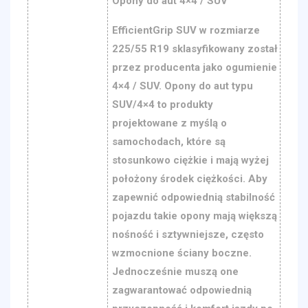
Opony do aut 4×4 / SUV
EfficientGrip SUV w rozmiarze
225/55 R19 sklasyfikowany został
przez producenta jako ogumienie
4×4 / SUV. Opony do aut typu
SUV/4×4 to produkty
projektowane z myślą o
samochodach, które są
stosunkowo ciężkie i mają wyżej
położony środek ciężkości. Aby
zapewnić odpowiednią stabilność
pojazdu takie opony mają większą
nośność i sztywniejsze, często
wzmocnione ściany boczne.
Jednocześnie muszą one
zagwarantować odpowiednią