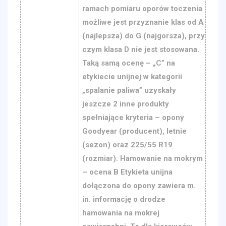
ramach pomiaru oporów toczenia
możliwe jest przyznanie klas od A
(najlepsza) do G (najgorsza), przy
czym klasa D nie jest stosowana.
Taką samą ocenę – „C” na
etykiecie unijnej w kategorii
„spalanie paliwa” uzyskały
jeszcze 2 inne produkty
spełniające kryteria – opony
Goodyear (producent), letnie
(sezon) oraz 225/55 R19
(rozmiar). Hamowanie na mokrym
– ocena B Etykieta unijna
dołączona do opony zawiera m.
in. informację o drodze
hamowania na mokrej