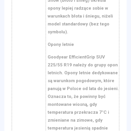
Snow (błoto i śnieg) określa
opony lepiej radzące sobie w
warunkach błota i śniegu, niżeli
model standardowy (bez tego
symbolu).
Opony letnie
Goodyear EfficientGrip SUV
225/55 R19 należy do grupy opon
letnich. Opony letnie dedykowane
są warunkom pogodowym, które
panują w Polsce od lata do jesieni.
Oznacza to, że powinny być
montowane wiosną, gdy
temperatura przekracza 7°C i
zmieniane na zimowe, gdy
temperatura jesienią spadnie