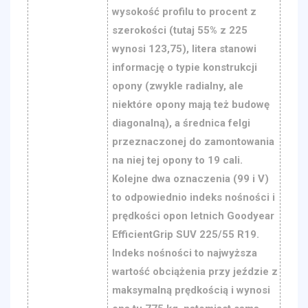
wysokość profilu to procent z
szerokości (tutaj 55% z 225
wynosi 123,75), litera stanowi
informację o typie konstrukcji
opony (zwykle radialny, ale
niektóre opony mają też budowę
diagonalną), a średnica felgi
przeznaczonej do zamontowania
na niej tej opony to 19 cali.
Kolejne dwa oznaczenia (99 i V)
to odpowiednio indeks nośności i
prędkości opon letnich Goodyear
EfficientGrip SUV 225/55 R19.
Indeks nośności to najwyższa
wartość obciążenia przy jeździe z
maksymalną prędkością i wynosi