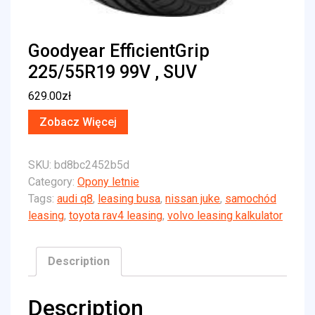
Goodyear EfficientGrip
225/55R19 99V , SUV
629.00
zł
Zobacz Więcej
SKU:
bd8bc2452b5d
Category:
Opony letnie
Tags:
audi q8
,
leasing busa
,
nissan juke
,
samochód
leasing
,
toyota rav4 leasing
,
volvo leasing kalkulator
Description
Description