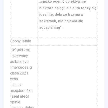
„ciężko ocenić obiektywnie
niektóre osiągi, ale auto toczy się
idealnie, dobrze trzyma w
zakrętach, nie pojawia się
aquaplaning”.
Opony letnie
+39 jaki kraj
, czerwony
polksiezyc
, mercedes g
klasa 2021
cena
, auta z
napędem 4×4
, seat ateca
opinie
, zawias dolny