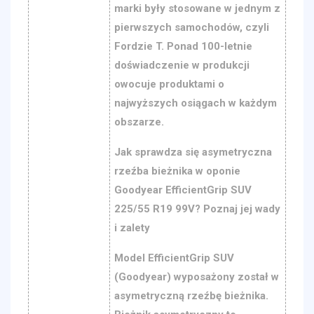
marki były stosowane w jednym z
pierwszych samochodów, czyli
Fordzie T. Ponad 100-letnie
doświadczenie w produkcji
owocuje produktami o
najwyższych osiągach w każdym
obszarze.
Jak sprawdza się asymetryczna
rzeźba bieżnika w oponie
Goodyear EfficientGrip SUV
225/55 R19 99V? Poznaj jej wady
i zalety
Model EfficientGrip SUV
(Goodyear) wyposażony został w
asymetryczną rzeźbę bieżnika.