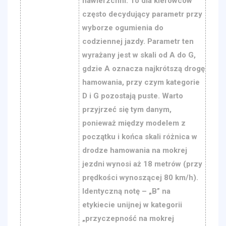
nawierzchni. To dla kierowców
często decydujący parametr przy
wyborze ogumienia do
codziennej jazdy. Parametr ten
wyrażany jest w skali od A do G,
gdzie A oznacza najkrótszą drogę
hamowania, przy czym kategorie
D i G pozostają puste. Warto
przyjrzeć się tym danym,
ponieważ między modelem z
początku i końca skali różnica w
drodze hamowania na mokrej
jezdni wynosi aż 18 metrów (przy
prędkości wynoszącej 80 km/h).
Identyczną notę – „B” na
etykiecie unijnej w kategorii
„przyczepność na mokrej