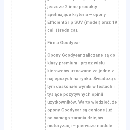
jeszcze 2 inne produkty
spełniające kryteria – opony
EfficientGrip SUV (model) oraz 19
cali (średnica).
Firma Goodyear
Opony Goodyear zaliczane są do
klasy premium i przez wielu
kierowców uznawane za jedne z
najlepszych na rynku. Świadczą o
tym doskonałe wyniki w testach i
tysiące pozytywnych opinii
użytkowników. Warto wiedzieć, że
opony Goodyear są cenione już
od samego zarania dziejów
motoryzacji – pierwsze modele