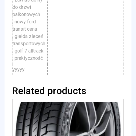
do drzwi
balkonowych
, nowy ford
transit cena
, giełda zleceń
transportowych
, golf 7 alltrack
, praktyczność
yyyyy
Related products