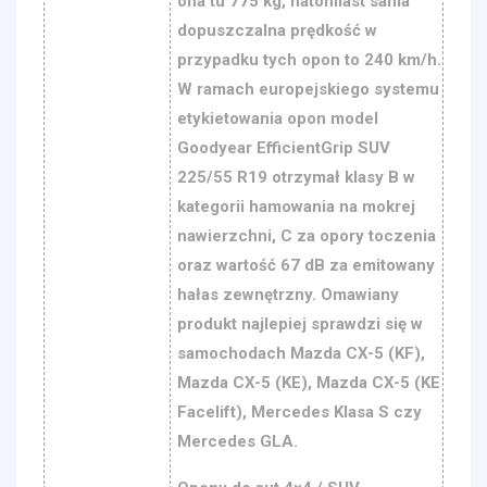
ona tu 775 kg, natomiast sama
dopuszczalna prędkość w
przypadku tych opon to 240 km/h.
W ramach europejskiego systemu
etykietowania opon model
Goodyear EfficientGrip SUV
225/55 R19 otrzymał klasy B w
kategorii hamowania na mokrej
nawierzchni, C za opory toczenia
oraz wartość 67 dB za emitowany
hałas zewnętrzny. Omawiany
produkt najlepiej sprawdzi się w
samochodach Mazda CX-5 (KF),
Mazda CX-5 (KE), Mazda CX-5 (KE
Facelift), Mercedes Klasa S czy
Mercedes GLA.