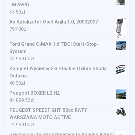
LM2699)
35.50
zł
As Katalizator Opel Agila 1.0, 20002007
797.00
zł
Ford Grand C-MAX 1.6 TDCi Start-Stop-
System
44 999.00
zł
Komplet Wycieraczki Płaskie Oximo Skoda
Octavia
40.00
zł
Peugeot BOXER L2 H2
84 899.52
zł
PEUGEOT SPEEDFIGHT 50cc RATY
WARSZAWA MOTO ACTIVE
12 999.00
zł
najczęściej za jej rozmiarem to kolejno indeks