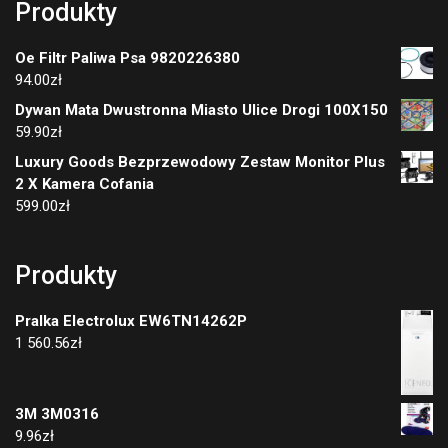
Produkty
Oe Filtr Paliwa Psa 9820226380
94.00
zł
Dywan Mata Dwustronna Miasto Ulice Drogi 100X150
59.90
zł
Luxury Goods Bezprzewodowy Zestaw Monitor Plus
2 X Kamera Cofania
599.00
zł
Produkty
Pralka Electrolux EW6TN14262P
1 560.56
zł
3M 3M0316
9.96
zł