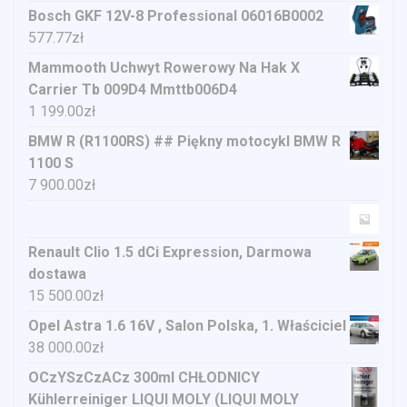
Bosch GKF 12V-8 Professional 06016B0002
577.77
zł
Mammooth Uchwyt Rowerowy Na Hak X
Carrier Tb 009D4 Mmttb006D4
1 199.00
zł
BMW R (R1100RS) ## Piękny motocykl BMW R
1100 S
7 900.00
zł
Renault Clio 1.5 dCi Expression, Darmowa
dostawa
15 500.00
zł
Opel Astra 1.6 16V , Salon Polska, 1. Właściciel
38 000.00
zł
OCzYSzCzACz 300ml CHŁODNICY
Kühlerreiniger LIQUI MOLY (LIQUI MOLY