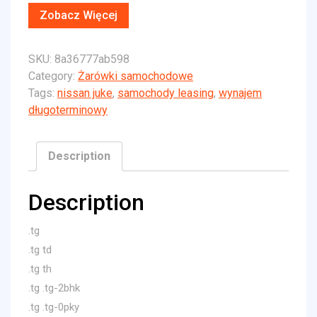
Zobacz Więcej
SKU:
8a36777ab598
Category:
Żarówki samochodowe
Tags:
nissan juke
,
samochody leasing
,
wynajem
długoterminowy
Description
Description
.tg
.tg td
.tg th
.tg .tg-2bhk
.tg .tg-0pky