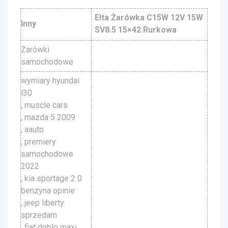
Elta Żarówka C15W 12V 15W
Inny
SV8.5 15×42 Rurkowa
Żarówki
samochodowe
wymiary hyundai
i30
, muscle cars
, mazda 5 2009
, aauto
, premiery
samochodowe
2022
, kia sportage 2 0
benzyna opinie
, jeep liberty
sprzedam
, fiat doblo maxi