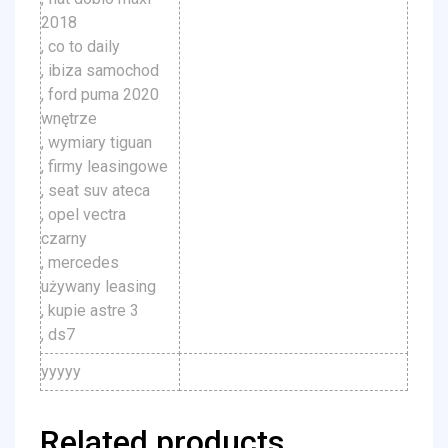
2018
, co to daily
, ibiza samochod
, ford puma 2020
wnętrze
, wymiary tiguan
, firmy leasingowe
, seat suv ateca
, opel vectra
czarny
, mercedes
używany leasing
, kupie astre 3
, ds7
yyyyy
Related products