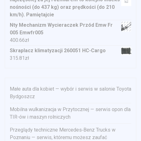
nośności (do 437 kg) oraz prędkości (do 210
km/h). Pamiętajcie
Nty Mechanizm Wycieraczek Przód Emw Fr
005 Emwfr005
400.66
zł
Skraplacz klimatyzacji 260051 HC-Cargo
315.81
zł
Małe auta dla kobiet — wybór i serwis w salonie Toyota
Bydgoszcz
Mobilna wulkanizacja w Przytocznej — serwis opon dla
TIR-ów i maszyn rolniczych
Przeglądy techniczne Mercedes‑Benz Trucks w
Poznaniu — serwis, któremu możesz zaufać