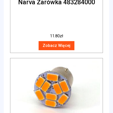
Narva Żarówka 483284000
11.80
zł
Zobacz Więcej