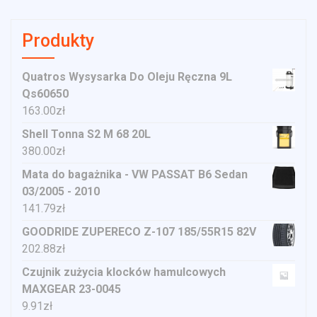
Produkty
Quatros Wysysarka Do Oleju Ręczna 9L
Qs60650
163.00
zł
Shell Tonna S2 M 68 20L
380.00
zł
Mata do bagażnika - VW PASSAT B6 Sedan
03/2005 - 2010
141.79
zł
GOODRIDE ZUPERECO Z-107 185/55R15 82V
202.88
zł
Czujnik zużycia klocków hamulcowych
MAXGEAR 23-0045
9.91
zł