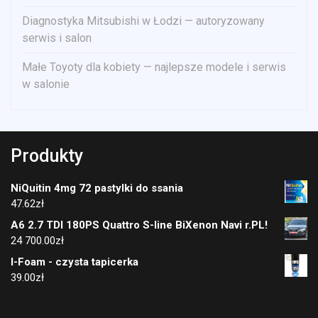
Diagnostyka Mitsubishi w Łodzi — autoryzowany
serwis i salon
Małe Toyoty dla kobiety — najlepsze modele i serwis
w salonie
Produkty
NiQuitin 4mg 72 pastylki do ssania
47.62
zł
A6 2.7 TDI 180PS Quattro S-line BiXenon Navi r.PL!
24 700.00
zł
I-Foam - czysta tapicerka
39.00
zł