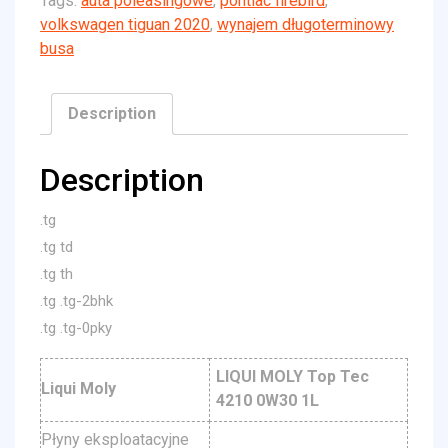
Tags:
auta poleasingowe
,
pontiac firebird
,
volkswagen tiguan 2020
,
wynajem długoterminowy
busa
Description
Description
.tg
.tg td
.tg th
.tg .tg-2bhk
.tg .tg-0pky
LIQUI MOLY Top Tec
Liqui Moly
4210 0W30 1L
Płyny eksploatacyjne