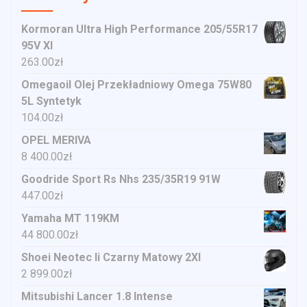
Kormoran Ultra High Performance 205/55R17
95V Xl
263.00
zł
Omegaoil Olej Przekładniowy Omega 75W80
5L Syntetyk
104.00
zł
OPEL MERIVA
8 400.00
zł
Goodride Sport Rs Nhs 235/35R19 91W
447.00
zł
Yamaha MT 119KM
44 800.00
zł
Shoei Neotec Ii Czarny Matowy 2Xl
2 899.00
zł
Mitsubishi Lancer 1.8 Intense