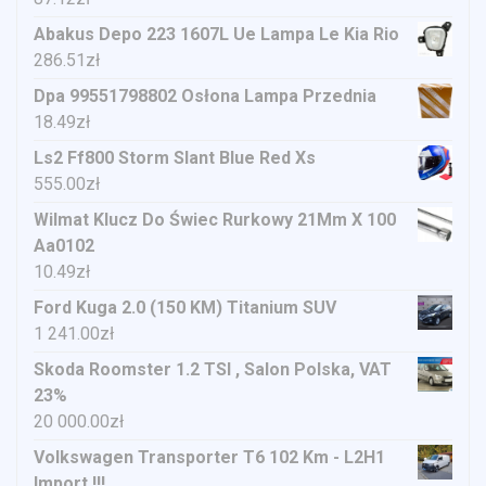
Abakus Depo 223 1607L Ue Lampa Le Kia Rio
286.51
zł
Dpa 99551798802 Osłona Lampa Przednia
18.49
zł
Ls2 Ff800 Storm Slant Blue Red Xs
555.00
zł
Wilmat Klucz Do Świec Rurkowy 21Mm X 100
Aa0102
10.49
zł
Ford Kuga 2.0 (150 KM) Titanium SUV
1 241.00
zł
Skoda Roomster 1.2 TSI , Salon Polska, VAT
23%
20 000.00
zł
Volkswagen Transporter T6 102 Km - L2H1
Import !!!