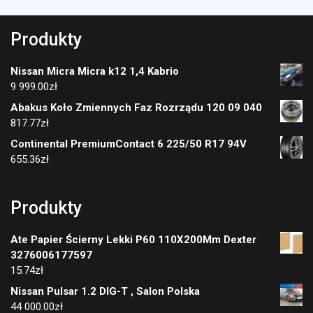
Produkty
Nissan Micra Micra k12 1,4 Kabrio
9 999.00
zł
Abakus Koło Zmiennych Faz Rozrządu 120 09 040
817.77
zł
Continental PremiumContact 6 225/50 R17 94V
655.36
zł
Produkty
Ate Papier Ścierny Lekki P60 110X200Mm Dexter
3276006177597
15.74
zł
Nissan Pulsar 1.2 DIG-T , Salon Polska
44 000.00
zł