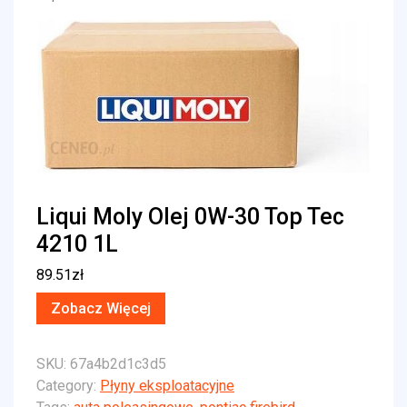
Liqui Moly Olej 0W-30 Top Tec
4210 1L
89.51
zł
Zobacz Więcej
SKU:
67a4b2d1c3d5
Category:
Płyny eksploatacyjne