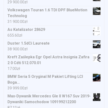
29 900.00
zł
Volkswagen Touran 1.6 TDI DPF BlueMotion
Technolog
31 900.00
zł
As Katalizator 28629
655.60
zł
Duster 1.5dCi Laureate
38 900.00
zł
Kreft Zaślepka Egr Opel Astra Insignia Zafira
2 0 Cdti 512.070.01
17.00
zł
BMW Seria 5 Oryginal M Pakiet Lifting LCI
Boga...
39 999.00
zł
Max-Dywanik Mercedes Gle II W167 Suv 2019-
Dywaniki Samochodow 109199212200
87.12
zł