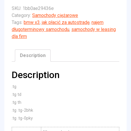
SKU:
1bb0ae29436e
Category:
Samochody ciężarowe
Tags:
bmw x3
,
jak płacić za autostradę
,
najem
długoterminowy samochodu
,
samochody w leasing
dla firm
Description
Description
.tg
.tg td
.tg th
.tg .tg-2bhk
.tg .tg-0pky