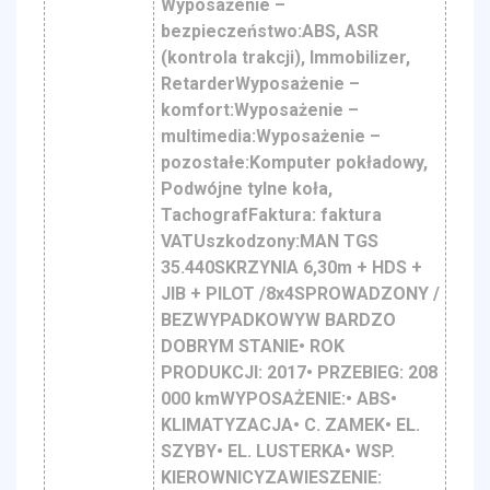
Wyposażenie –
bezpieczeństwo:ABS, ASR
(kontrola trakcji), Immobilizer,
RetarderWyposażenie –
komfort:Wyposażenie –
multimedia:Wyposażenie –
pozostałe:Komputer pokładowy,
Podwójne tylne koła,
TachografFaktura: faktura
VATUszkodzony:MAN TGS
35.440SKRZYNIA 6,30m + HDS +
JIB + PILOT /8x4SPROWADZONY /
BEZWYPADKOWYW BARDZO
DOBRYM STANIE• ROK
PRODUKCJI: 2017• PRZEBIEG: 208
000 kmWYPOSAŻENIE:• ABS•
KLIMATYZACJA• C. ZAMEK• EL.
SZYBY• EL. LUSTERKA• WSP.
KIEROWNICYZAWIESZENIE: