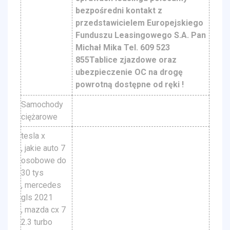
bezpośredni kontakt z
przedstawicielem Europejskiego
Funduszu Leasingowego S.A. Pan
Michał Mika Tel. 609 523
855Tablice zjazdowe oraz
ubezpieczenie OC na drogę
powrotną dostępne od ręki !
Samochody
ciężarowe
tesla x
, jakie auto 7
osobowe do
30 tys
, mercedes
gls 2021
, mazda cx 7
2.3 turbo