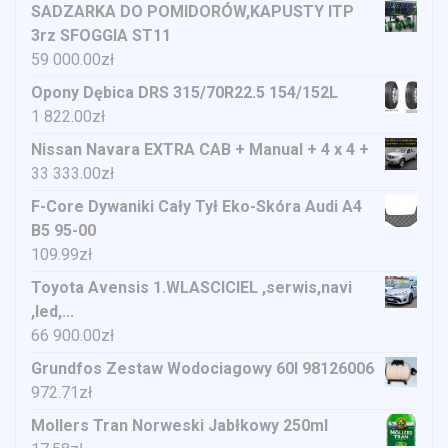
SADZARKA DO POMIDORÓW,KAPUSTY ITP
3rz SFOGGIA ST11
59 000.00
zł
Opony Dębica DRS 315/70R22.5 154/152L
1 822.00
zł
Nissan Navara EXTRA CAB + Manual + 4 x 4 +
33 333.00
zł
F-Core Dywaniki Cały Tył Eko-Skóra Audi A4
B5 95-00
109.99
zł
Toyota Avensis 1.WLASCICIEL ,serwis,navi
,led,...
66 900.00
zł
Grundfos Zestaw Wodociagowy 60l 98126006
972.71
zł
Mollers Tran Norweski Jabłkowy 250ml