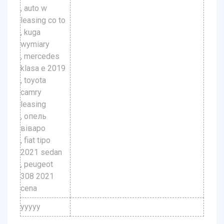
, auto w
leasing co to
, kuga
wymiary
, mercedes
klasa e 2019
, toyota
camry
leasing
, опель
віваро
, fiat tipo
2021 sedan
, peugeot
308 2021
cena
yyyyy