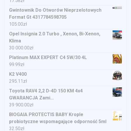
17.58
zł
Gwintownik Do Otworów Nieprzelotowych
Format Gt 4317784598705
105.00
zł
Opel Insignia 2.0 Turbo , Xenon, Bi-Xenon,
Klima
30 000.00
zł
Platinum MAX EXPERT C4 5W/30 4L
99.99
zł
K2 V400
295.11
zł
Toyota RAV4 2,2 D-4D 150 KM 4x4
GWARANCJA Zami...
39 900.00
zł
BIOGAIA PROTECTIS BABY Krople
probiotyczne wspomagające odporność 5ml
32.50
zł