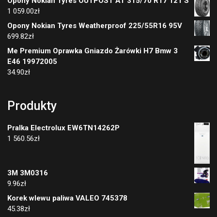
Opony Nokian Tyres OUTPOST AT 315/70 R17 121 S
1 059.00
zł
Opony Nokian Tyres Weatherproof 225/55R16 95V
699.82
zł
Me Premium Oprawka Gniazdo Żarówki H7 Bmw 3
E46 19972005
34.90
zł
Produkty
Pralka Electrolux EW6TN14262P
1 560.56
zł
3M 3M0316
9.96
zł
Korek wlewu paliwa VALEO 745378
45.38
zł