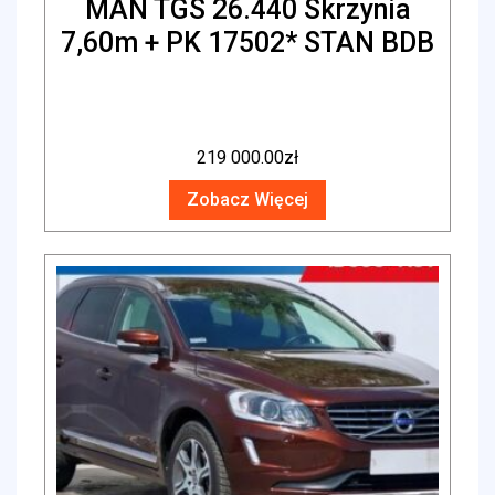
MAN TGS 26.440 Skrzynia
7,60m + PK 17502* STAN BDB
219 000.00
zł
Zobacz Więcej