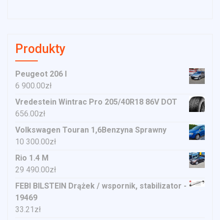
Produkty
Peugeot 206 I
6 900.00
zł
Vredestein Wintrac Pro 205/40R18 86V DOT
656.00
zł
Volkswagen Touran 1,6Benzyna Sprawny
10 300.00
zł
Rio 1.4 M
29 490.00
zł
FEBI BILSTEIN Drążek / wspornik, stabilizator -
19469
33.21
zł