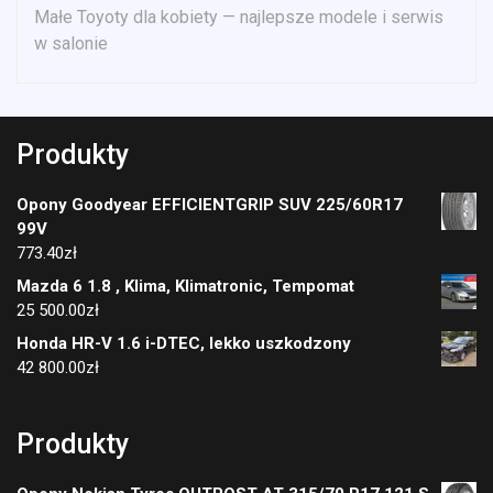
Małe Toyoty dla kobiety — najlepsze modele i serwis
w salonie
Produkty
Opony Goodyear EFFICIENTGRIP SUV 225/60R17
99V
773.40
zł
Mazda 6 1.8 , Klima, Klimatronic, Tempomat
25 500.00
zł
Honda HR-V 1.6 i-DTEC, lekko uszkodzony
42 800.00
zł
Produkty