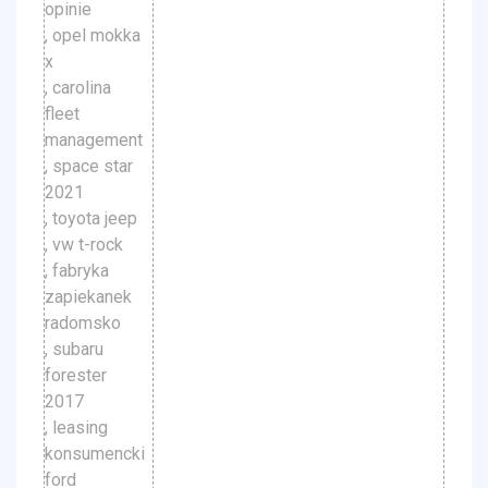
opinie
, opel mokka
x
, carolina
fleet
management
, space star
2021
, toyota jeep
, vw t-rock
, fabryka
zapiekanek
radomsko
, subaru
forester
2017
, leasing
konsumencki
ford