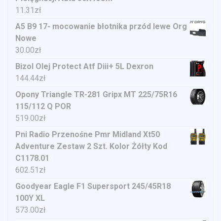
11.31
zł
A5 B9 17- mocowanie błotnika przód lewe Org
Nowe
30.00
zł
Bizol Olej Protect Atf Diii+ 5L Dexron
144.44
zł
Opony Triangle TR-281 Gripx MT 225/75R16
115/112 Q POR
519.00
zł
Pni Radio Przenośne Pmr Midland Xt50
Adventure Zestaw 2 Szt. Kolor Żółty Kod
C1178.01
602.51
zł
Goodyear Eagle F1 Supersport 245/45R18
100Y XL
573.00
zł