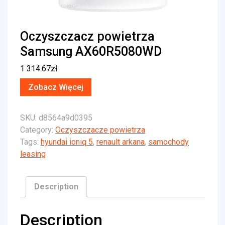
Oczyszczacz powietrza
Samsung AX60R5080WD
1 314.67
zł
Zobacz Więcej
SKU:
d8564a9d0395
Category:
Oczyszczacze powietrza
Tags:
hyundai ioniq 5
,
renault arkana
,
samochody
leasing
Description
Description