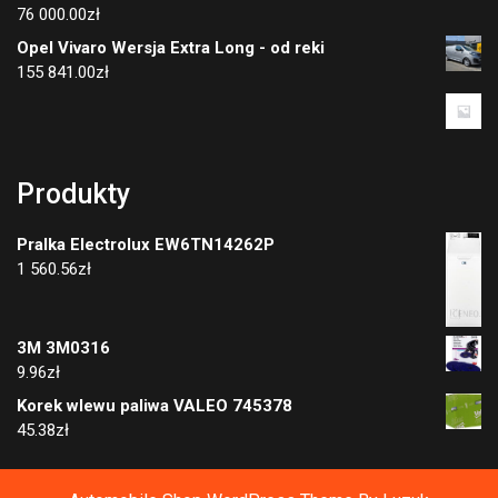
76 000.00
zł
Opel Vivaro Wersja Extra Long - od reki
155 841.00
zł
Produkty
Pralka Electrolux EW6TN14262P
1 560.56
zł
3M 3M0316
9.96
zł
Korek wlewu paliwa VALEO 745378
45.38
zł