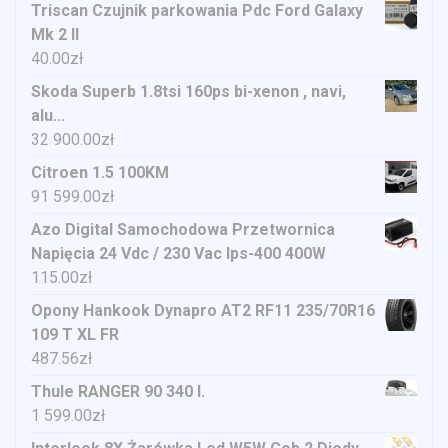
Triscan Czujnik parkowania Pdc Ford Galaxy
Mk 2 II
40.00
zł
Skoda Superb 1.8tsi 160ps bi-xenon , navi,
alu...
32 900.00
zł
Citroen 1.5 100KM
91 599.00
zł
Azo Digital Samochodowa Przetwornica
Napięcia 24 Vdc / 230 Vac Ips-400 400W
115.00
zł
Opony Hankook Dynapro AT2 RF11 235/70R16
109 T XL FR
487.56
zł
Thule RANGER 90 340 l.
1 599.00
zł