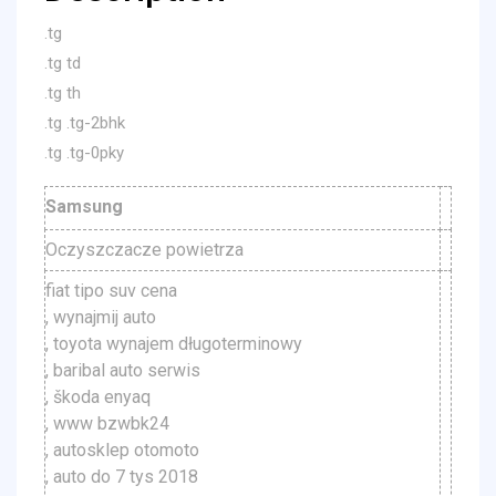
.tg
.tg td
.tg th
.tg .tg-2bhk
.tg .tg-0pky
Samsung
Oczyszczacze powietrza
fiat tipo suv cena
, wynajmij auto
, toyota wynajem długoterminowy
, baribal auto serwis
, škoda enyaq
, www bzwbk24
, autosklep otomoto
, auto do 7 tys 2018