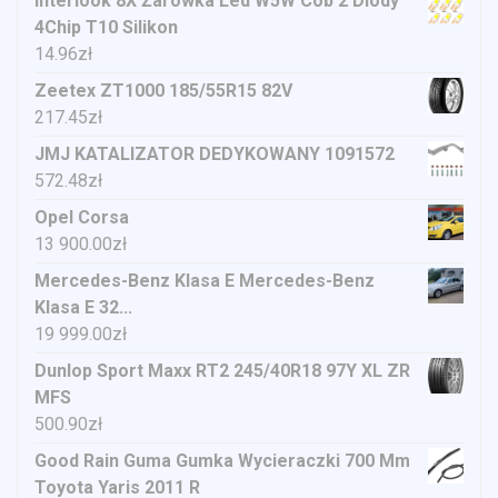
Interlook 8X Żarówka Led W5W Cob 2 Diody
4Chip T10 Silikon
14.96
zł
Zeetex ZT1000 185/55R15 82V
217.45
zł
JMJ KATALIZATOR DEDYKOWANY 1091572
572.48
zł
Opel Corsa
13 900.00
zł
Mercedes-Benz Klasa E Mercedes-Benz
Klasa E 32...
19 999.00
zł
Dunlop Sport Maxx RT2 245/40R18 97Y XL ZR
MFS
500.90
zł
Good Rain Guma Gumka Wycieraczki 700 Mm
Toyota Yaris 2011 R