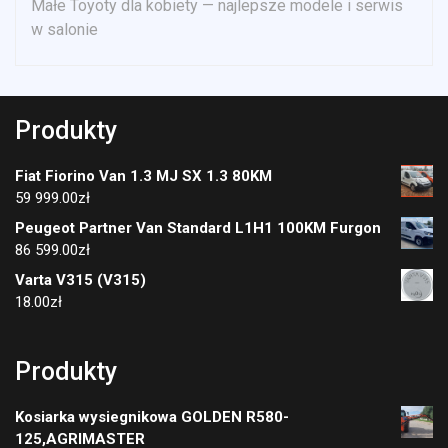
Małe Toyoty dla kobiety — najlepsze modele i serwis
w salonie
Produkty
Fiat Fiorino Van 1.3 MJ SX 1.3 80KM
59 999.00
zł
Peugeot Partner Van Standard L1H1 100KM Furgon
86 599.00
zł
Varta V315 (V315)
18.00
zł
Produkty
Kosiarka wysiegnikowa GOLDEN R580-
125,AGRIMASTER