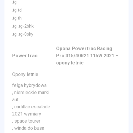
.tg
.tg td
.tg th
.tg .tg-2bhk
.tg .tg-0pky
Opona Powertrac Racing
PowerTrac
Pro 315/40R21 115W 2021 –
opony letnie
Opony letnie
felga hybrydowa
, niemieckie marki
aut
, cadillac escalade
2021 wymiary
, space tourer
, winda do busa