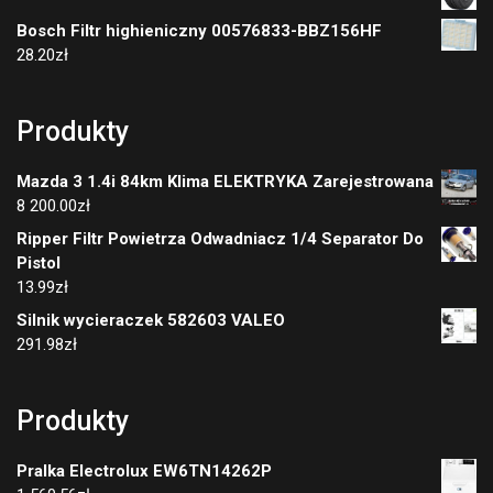
Bosch Filtr highieniczny 00576833-BBZ156HF
28.20
zł
Produkty
Mazda 3 1.4i 84km Klima ELEKTRYKA Zarejestrowana
8 200.00
zł
Ripper Filtr Powietrza Odwadniacz 1/4 Separator Do
Pistol
13.99
zł
Silnik wycieraczek 582603 VALEO
291.98
zł
Produkty
Pralka Electrolux EW6TN14262P