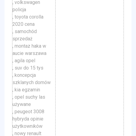
, volkswagen
policja
, toyota corolla
2020 cena
, samochód
sprzedaż
, montaz haka w
aucie warszawa
, agila opel
, suv do 15 tys
, koncepcja
szklanych domów
, kia egzamin
, opel suchy las
używane
, peugeot 3008
hybryda opinie
użytkowników
, nowy renault