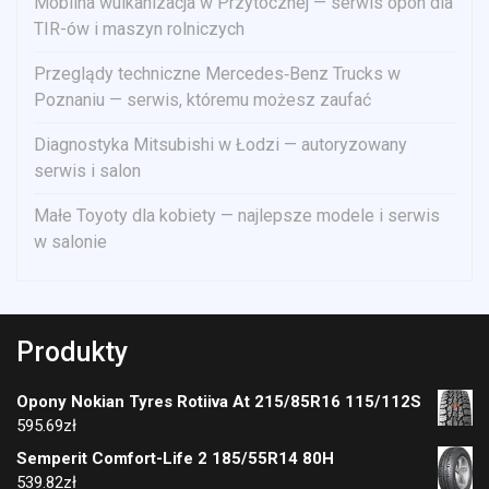
Mobilna wulkanizacja w Przytocznej — serwis opon dla
TIR-ów i maszyn rolniczych
Przeglądy techniczne Mercedes‑Benz Trucks w
Poznaniu — serwis, któremu możesz zaufać
Diagnostyka Mitsubishi w Łodzi — autoryzowany
serwis i salon
Małe Toyoty dla kobiety — najlepsze modele i serwis
w salonie
Produkty
Opony Nokian Tyres Rotiiva At 215/85R16 115/112S
595.69
zł
Semperit Comfort-Life 2 185/55R14 80H
539.82
zł