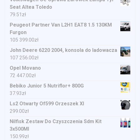
Seat Altea Toledo
79.51
zł
Peugeot Partner Van L2H1 EAT8 1.5 130KM
Furgon
105 399.00
zł
John Deere 6220 2004, konsola do ladowacza
107 256.00
zł
Opel Movano
72 447.00
zł
Bebiko Junior 5 Nutriflor+ 800G
37.93
zł
Ls2 Otwarty Of599 Orzeszek Xl
299.00
zł
Nilfisk Zestaw Do Czyszczenia Sdm Kit
3x500Ml
150.99
zł