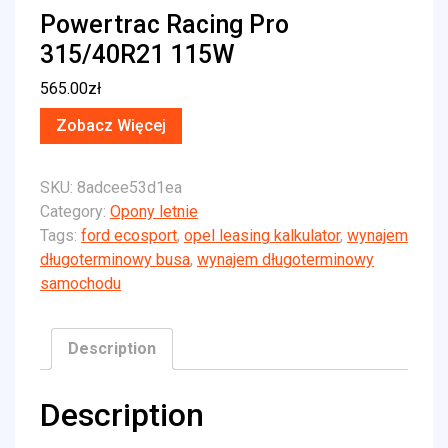
Powertrac Racing Pro
315/40R21 115W
565.00
zł
Zobacz Więcej
SKU:
8adcee53d1ea
Category:
Opony letnie
Tags:
ford ecosport
,
opel leasing kalkulator
,
wynajem
długoterminowy busa
,
wynajem długoterminowy
samochodu
Description
Description