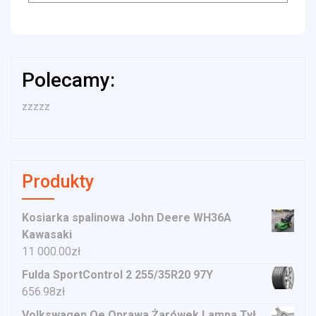
Polecamy:
zzzzz
Produkty
Kosiarka spalinowa John Deere WH36A
Kawasaki
11 000.00
zł
Fulda SportControl 2 255/35R20 97Y
656.98
zł
Volkswagen Oe Oprawa Żarówek Lampa Tył