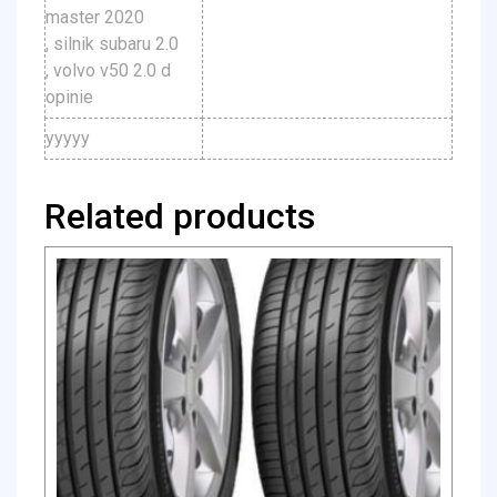
master 2020
, silnik subaru 2.0
, volvo v50 2.0 d
opinie
yyyyy
Related products