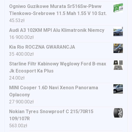
Ogniwo Guzikowe Murata Sr516Sw-Pbww
Tlenkowo-Srebrowe 11.5 Mah 1.55 V 10 Szt.
45.53
zł
Audi A3 102KM MPI Alu Klimatronik Niemcy
16 900.00
zł
Kia Rio ROCZNA GWARANCJA
35 400.00
zł
Starline Filtr Kabinowy Węglowy Ford B-max
Jk Ecosport Ka Plus
24.00
zł
MINI Cooper 1.6D Navi Xenon Panorama
Oplacony
27 900.00
zł
Nokian Tyres Snowproof C 215/70R15
109/107R
563.00
zł