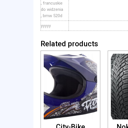
, francuskie
do widzenia
, bmw 520d
yyyyy
Related products
City-Bike
Nok