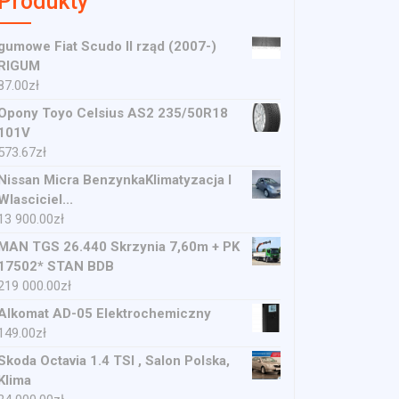
Produkty
gumowe Fiat Scudo II rząd (2007-)
RIGUM
87.00
zł
Opony Toyo Celsius AS2 235/50R18
101V
573.67
zł
Nissan Micra BenzynkaKlimatyzacja I
Wlasciciel...
13 900.00
zł
MAN TGS 26.440 Skrzynia 7,60m + PK
17502* STAN BDB
219 000.00
zł
Alkomat AD-05 Elektrochemiczny
149.00
zł
Skoda Octavia 1.4 TSI , Salon Polska,
Klima