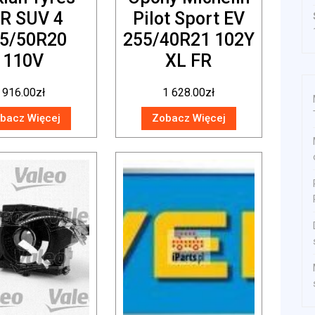
R SUV 4
Pilot Sport EV
5/50R20
255/40R21 102Y
110V
XL FR
916.00
zł
1 628.00
zł
bacz Więcej
Zobacz Więcej