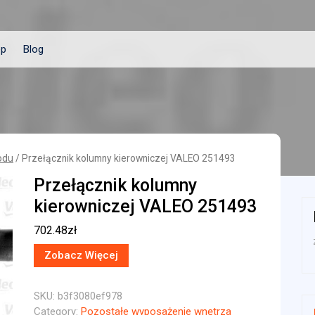
ep
Blog
odu
/ Przełącznik kolumny kierowniczej VALEO 251493
Przełącznik kolumny
kierowniczej VALEO 251493
702.48
zł
Zobacz Więcej
SKU:
b3f3080ef978
Category:
Pozostałe wyposażenie wnętrza