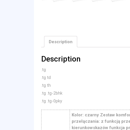
Description
Description
.tg
.tg td
.tg th
.tg .tg-2bhk
.tg .tg-0pky
Kolor: czarny Zestaw komfo
przełączania: z funkcją prz
kierunkowskazów funkcja pr