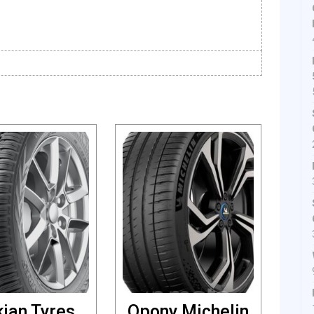
ian Tyres
Opony Michelin