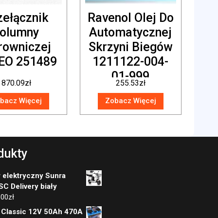
zełącznik
Ravenol Olej Do
olumny
Automatycznej
rowniczej
Skrzyni Biegów
EO 251489
1211122-004-
01-999
870.09
zł
255.53
zł
bacz Więcej
Zobacz Więcej
dukty
 elektryczny Sunra
C Delivery biały
.00
zł
 Classic 12V 50Ah 470A