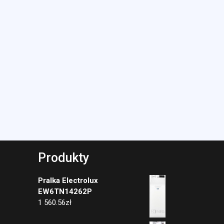
Produkty
Pralka Electrolux
EW6TN14262P
1 560.56
zł