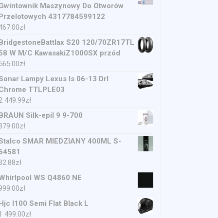
Gwintownik Maszynowy Do Otworów
Przelotowych 4317784599122
467.00
zł
BridgestoneBattlax S20 120/70ZR17TL
58 W M/C KawasakiZ1000SX przód
565.00
zł
Sonar Lampy Lexus Is 06-13 Drl
Chrome TTLPLE03
2 449.99
zł
BRAUN Silk-epil 9 9-700
379.00
zł
Stalco SMAR MIEDZIANY 400ML S-
64581
32.88
zł
Whirlpool WS Q4860 NE
999.00
zł
Hjc I100 Semi Flat Black L
1 499.00
zł