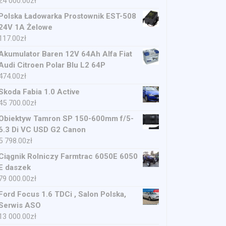
24 000.00
zł
Polska Ładowarka Prostownik EST-508
24V 1A Żelowe
117.00
zł
Akumulator Baren 12V 64Ah Alfa Fiat
Audi Citroen Polar Blu L2 64P
474.00
zł
Skoda Fabia 1.0 Active
45 700.00
zł
Obiektyw Tamron SP 150-600mm f/5-
6.3 Di VC USD G2 Canon
5 798.00
zł
Ciągnik Rolniczy Farmtrac 6050E 6050
E daszek
79 000.00
zł
Ford Focus 1.6 TDCi , Salon Polska,
Serwis ASO
13 000.00
zł