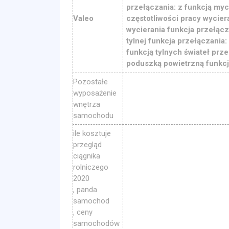
przełączania: z funkcją myc
Valeo
częstotliwości pracy wycier
wycierania funkcja przełącz
tylnej funkcja przełączania:
funkcją tylnych świateł pr
poduszką powietrzną funkcj
Pozostałe
wyposażenie
wnętrza
samochodu
ile kosztuje
przegląd
ciągnika
rolniczego
2020
, panda
samochod
, ceny
samochodów