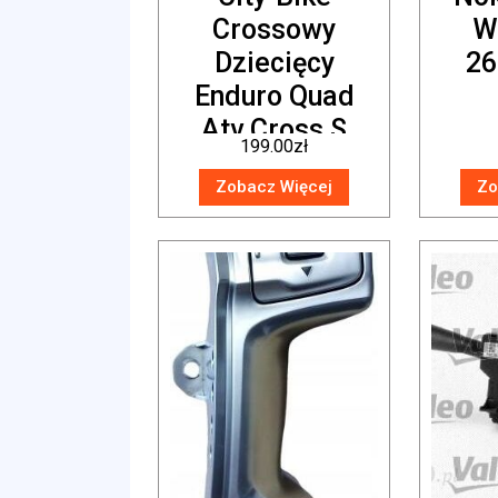
Crossowy
W
Dziecięcy
26
Enduro Quad
Atv Cross S
199.00
zł
Zobacz Więcej
Zo