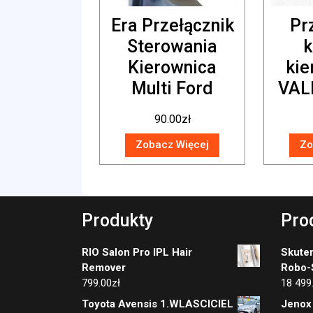
Era Przełącznik
Pr
Sterowania
k
Kierownica
kie
Multi Ford
VAL
90.00
zł
Zobacz Więcej
Zo
Produkty
Pro
RIO Salon Pro IPL Hair
Skuter
Remover
Robo-S
799.00
zł
18 499
Toyota Avensis 1.WLASCICIEL
Jenox