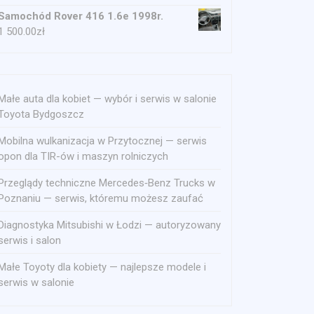
Samochód Rover 416 1.6e 1998r.
1 500.00
zł
Małe auta dla kobiet — wybór i serwis w salonie
Toyota Bydgoszcz
Mobilna wulkanizacja w Przytocznej — serwis
opon dla TIR-ów i maszyn rolniczych
Przeglądy techniczne Mercedes‑Benz Trucks w
Poznaniu — serwis, któremu możesz zaufać
Diagnostyka Mitsubishi w Łodzi — autoryzowany
serwis i salon
Małe Toyoty dla kobiety — najlepsze modele i
serwis w salonie