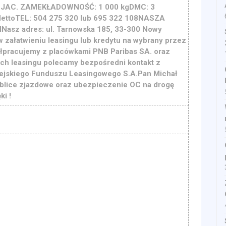
AC. ZAMEKŁADOWNOŚĆ: 1 000 kgDMC: 3
NettoTEL: 504 275 320 lub 695 322 108NASZA
lNasz adres: ul. Tarnowska 185, 33-300 Nowy
załatwieniu leasingu lub kredytu na wybrany przez
łpracujemy z placówkami PNB Paribas SA. oraz
ch leasingu polecamy bezpośredni kontakt z
ejskiego Funduszu Leasingowego S.A.Pan Michał
ablice zjazdowe oraz ubezpieczenie OC na drogę
ki !