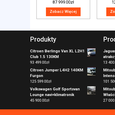
87 999.00
zł
1
PDC
Zobacz Więcej
Zo
Produkty
Pro
Citroen Berlingo Van XL L2H1
Jaguar
Club 1.5 130KM
atrakc
93 499.00
zł
13 400
Citroen Jumper L4H2 140KM
Mitsub
Furgon
Inten
125 599.00
zł
101 50
Volkswagen Golf Sportsvan
Mitsub
Lounge navi+klimatronik
Właści
45 900.00
zł
27 000