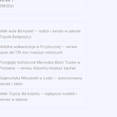
90/88 T
398.00
zł
Małe auta dla kobiet — wybór i serwis w salonie
Toyota Bydgoszcz
Mobilna wulkanizacja w Przytocznej — serwis
opon dla TIR-ów i maszyn rolniczych
Przeglądy techniczne Mercedes‑Benz Trucks w
Poznaniu — serwis, któremu możesz zaufać
Diagnostyka Mitsubishi w Łodzi — autoryzowany
serwis i salon
Małe Toyoty dla kobiety — najlepsze modele i
serwis w salonie