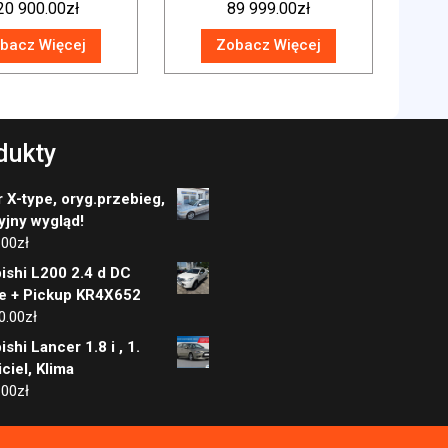
20 900.00
zł
89 999.00
zł
bacz Więcej
Zobacz Więcej
dukty
 X-type, oryg.przebieg,
yjny wygląd!
.00
zł
ishi L200 2.4 d DC
se + Pickup KR4X652
0.00
zł
ishi Lancer 1.8 i , 1.
ciel, Klima
.00
zł