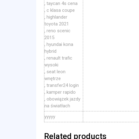
, taycan 4s cena
, c klasa coupe
, highlander
toyota 2021
, reno scenic
2015
, hyundai kona
hybrid
, renault trafic
wysoki
, seat leon
wnętrze
, transfer24 login
, kamper rapido
, obowiązek jazdy
na światłach
yyyyy
Related products