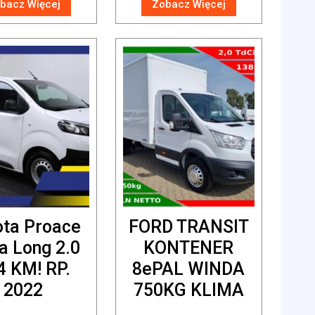
bacz Więcej
Zobacz Więcej
ota Proace
FORD TRANSIT
a Long 2.0
KONTENER
4 KM! RP.
8ePAL WINDA
2022
750KG KLIMA