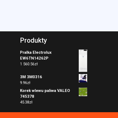
Produkty
Pralka Electrolux
EW6TN14262P
1 560.56
zł
3M 3M0316
9.96
zł
Korek wlewu paliwa VALEO
745378
45.38
zł