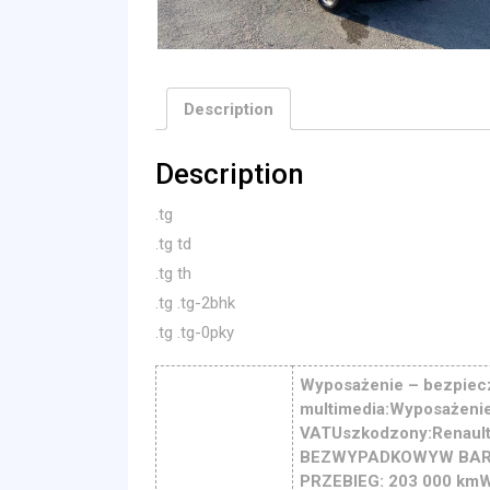
Description
Description
.tg
.tg td
.tg th
.tg .tg-2bhk
.tg .tg-0pky
Wyposażenie – bezpiec
multimedia:Wyposażenie 
VATUszkodzony:Renaul
BEZWYPADKOWYW BARDZ
PRZEBIEG: 203 000 km