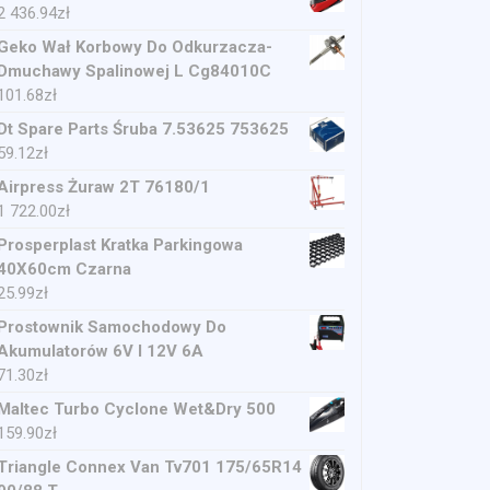
2 436.94
zł
Geko Wał Korbowy Do Odkurzacza-
Dmuchawy Spalinowej L Cg84010C
101.68
zł
Dt Spare Parts Śruba 7.53625 753625
59.12
zł
Airpress Żuraw 2T 76180/1
1 722.00
zł
Prosperplast Kratka Parkingowa
40X60cm Czarna
25.99
zł
Prostownik Samochodowy Do
Akumulatorów 6V I 12V 6A
71.30
zł
Maltec Turbo Cyclone Wet&Dry 500
159.90
zł
Triangle Connex Van Tv701 175/65R14