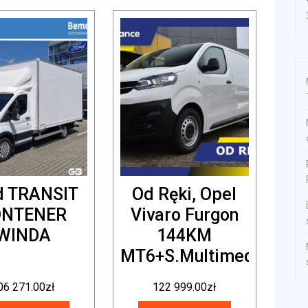
d TRANSIT
Od Ręki, Opel
ONTENER
Vivaro Furgon
WINDA
144KM
MT6+S.Multimedia
06 271.00
zł
122 999.00
zł