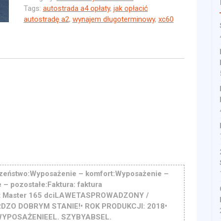
Tags:
autostrada a4 opłaty
,
jak opłacić
autostradę a2
,
wynajem długoterminowy
,
xc60
zeństwo:Wyposażenie – komfort:Wyposażenie –
– pozostałe:Faktura: faktura
t Master 165 dciLAWETASPROWADZONY /
O DOBRYM STANIE!• ROK PRODUKCJI: 2018•
WYPOSAŻENIEEL. SZYBYABSEL.