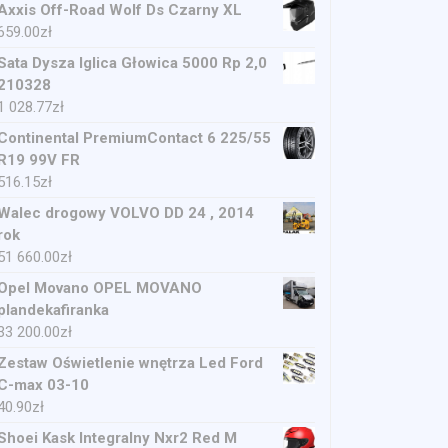
Axxis Off-Road Wolf Ds Czarny XL
659.00
zł
Sata Dysza Iglica Głowica 5000 Rp 2,0
210328
1 028.77
zł
Continental PremiumContact 6 225/55
R19 99V FR
516.15
zł
Walec drogowy VOLVO DD 24 , 2014
rok
51 660.00
zł
Opel Movano OPEL MOVANO
plandekafiranka
33 200.00
zł
Zestaw Oświetlenie wnętrza Led Ford
C-max 03-10
40.90
zł
Shoei Kask Integralny Nxr2 Red M