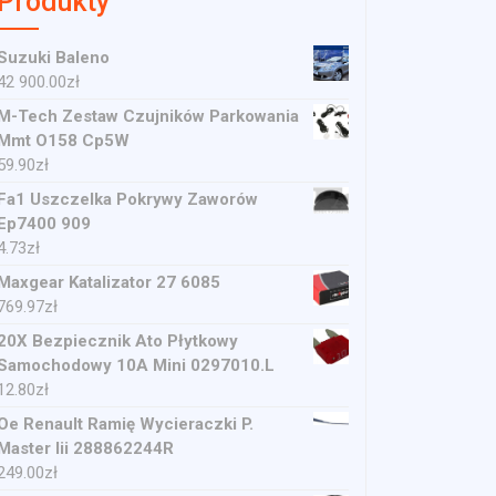
Produkty
Suzuki Baleno
42 900.00
zł
M-Tech Zestaw Czujników Parkowania
Mmt O158 Cp5W
59.90
zł
Fa1 Uszczelka Pokrywy Zaworów
Ep7400 909
4.73
zł
Maxgear Katalizator 27 6085
769.97
zł
20X Bezpiecznik Ato Płytkowy
Samochodowy 10A Mini 0297010.L
12.80
zł
Oe Renault Ramię Wycieraczki P.
Master Iii 288862244R
249.00
zł