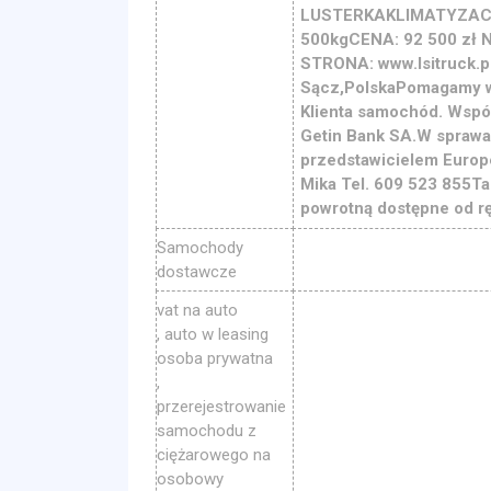
LUSTERKAKLIMATYZACJ
500kgCENA: 92 500 zł 
STRONA: www.lsitruck.p
Sącz,PolskaPomagamy w 
Klienta samochód. Wspó
Getin Bank SA.W sprawa
przedstawicielem Europ
Mika Tel. 609 523 855T
powrotną dostępne od rę
Samochody
dostawcze
vat na auto
, auto w leasing
osoba prywatna
,
przerejestrowanie
samochodu z
ciężarowego na
osobowy