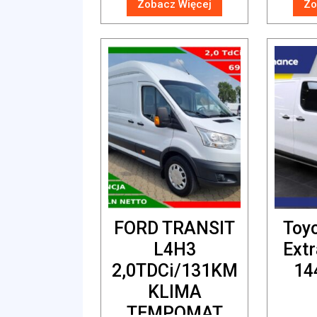
Zobacz Więcej
Zo
FORD TRANSIT
Toy
L4H3
Extr
2,0TDCi/131KM
14
KLIMA
TEMPOMAT