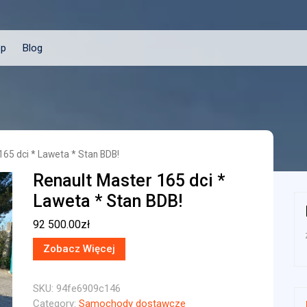
ep
Blog
165 dci * Laweta * Stan BDB!
Renault Master 165 dci *
Laweta * Stan BDB!
92 500.00
zł
Zobacz Więcej
SKU:
94fe6909c146
Category:
Samochody dostawcze