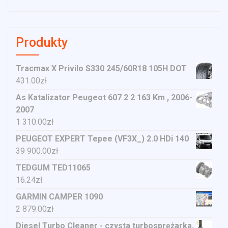
Produkty
Tracmax X Privilo S330 245/60R18 105H DOT
431.00
zł
As Katalizator Peugeot 607 2 2 163 Km , 2006-
2007
1 310.00
zł
PEUGEOT EXPERT Tepee (VF3X_) 2.0 HDi 140
39 900.00
zł
TEDGUM TED11065
16.24
zł
GARMIN CAMPER 1090
2 879.00
zł
Diesel Turbo Cleaner - czysta turbosprężarka,