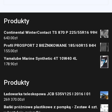
Produkty
Continental WinterContact TS 870 P 225/55R16 99H
643.00
zł
Profil PROSPORT 2 BIEŻNIKOWANE 185/60R15 84H
155.00
zł
Yamalube Marine Synthetic 4T 10W40 4L
178.90
zł
Produkty
Ładowarka teleskopowa JCB 535V125 I 2016 I 01
269 370.00
zł
Bańki próżniowe plastikowe z pompką - Zestaw 4 szt.