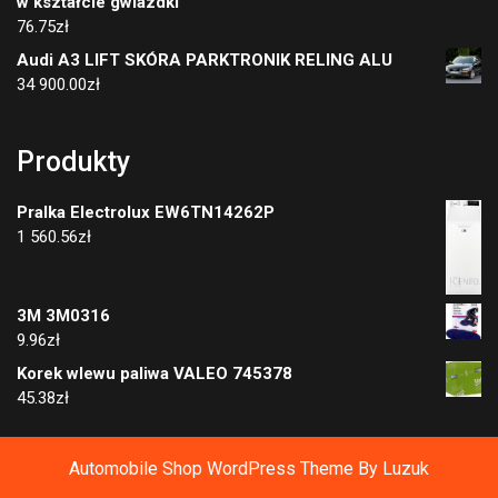
w kształcie gwiazdki
76.75
zł
Audi A3 LIFT SKÓRA PARKTRONIK RELING ALU
34 900.00
zł
Produkty
Pralka Electrolux EW6TN14262P
1 560.56
zł
3M 3M0316
9.96
zł
Korek wlewu paliwa VALEO 745378
45.38
zł
Automobile Shop WordPress Theme
By Luzuk