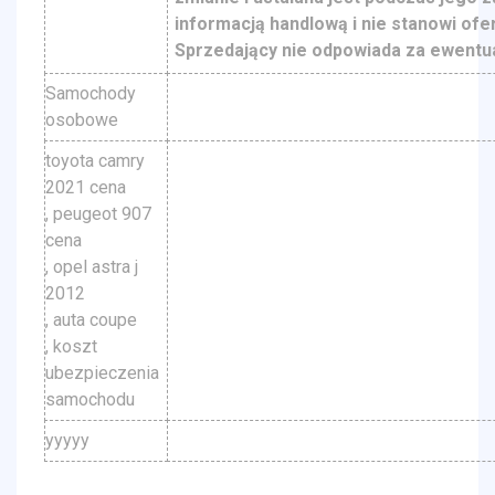
informacją handlową i nie stanowi ofer
Sprzedający nie odpowiada za ewentua
Samochody
osobowe
toyota camry
2021 cena
, peugeot 907
cena
, opel astra j
2012
, auta coupe
, koszt
ubezpieczenia
samochodu
yyyyy