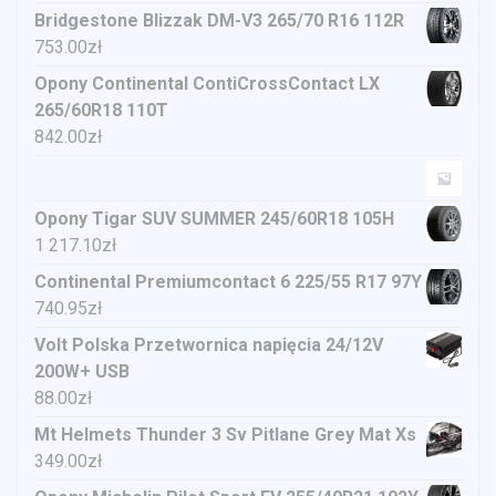
Bridgestone Blizzak DM-V3 265/70 R16 112R
753.00
zł
Opony Continental ContiCrossContact LX
265/60R18 110T
842.00
zł
Opony Tigar SUV SUMMER 245/60R18 105H
1 217.10
zł
Continental Premiumcontact 6 225/55 R17 97Y
740.95
zł
Volt Polska Przetwornica napięcia 24/12V
200W+ USB
88.00
zł
Mt Helmets Thunder 3 Sv Pitlane Grey Mat Xs
349.00
zł