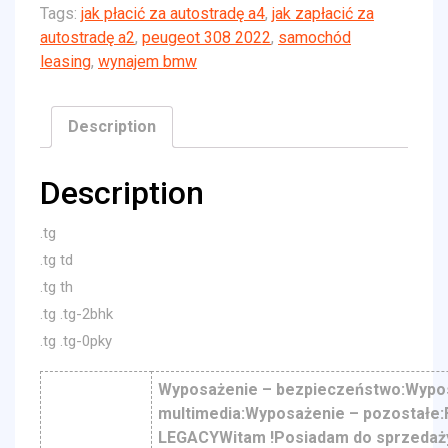
Tags:
jak płacić za autostradę a4
,
jak zapłacić za
autostradę a2
,
peugeot 308 2022
,
samochód
leasing
,
wynajem bmw
Description
Description
.tg
.tg td
.tg th
.tg .tg-2bhk
.tg .tg-0pky
Wyposażenie – bezpieczeństwo:Wypo
multimedia:Wyposażenie – pozostałe
LEGACYWitam !Posiadam do sprzedaż