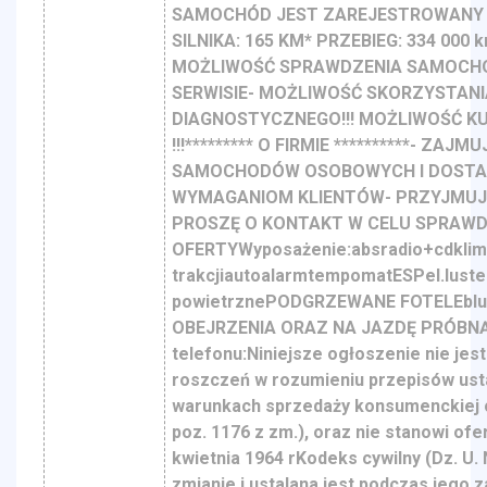
SAMOCHÓD JEST ZAREJESTROWANY !!
SILNIKA: 165 KM* PRZEBIEG: 334 00
MOŻLIWOŚĆ SPRAWDZENIA SAMOCHO
SERWISIE- MOŻLIWOŚĆ SKORZYSTANI
DIAGNOSTYCZNEGO!!! MOŻLIWOŚĆ KU
!!!********* O FIRMIE **********- 
SAMOCHODÓW OSOBOWYCH I DOSTAW
WYMAGANIOM KLIENTÓW- PRZYJMUJ
PROSZĘ O KONTAKT W CELU SPRAWD
OFERTYWyposażenie:absradio+cdklima
trakcjiautoalarmtempomatESPel.lust
powietrznePODGRZEWANE FOTELEblue
OBEJRZENIA ORAZ NA JAZDĘ PRÓBNĄ !
telefonu:Niniejsze ogłoszenie nie jes
roszczeń w rozumieniu przepisów usta
warunkach sprzedaży konsumenckiej o
poz. 1176 z zm.), oraz nie stanowi of
kwietnia 1964 rKodeks cywilny (Dz. U.
zmianie i ustalana jest podczas jego 