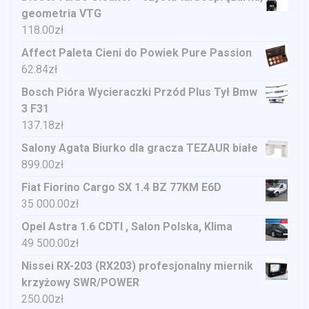
geometria VTG
118.00
zł
Affect Paleta Cieni do Powiek Pure Passion
62.84
zł
Bosch Pióra Wycieraczki Przód Plus Tył Bmw
3 F31
137.18
zł
Salony Agata Biurko dla gracza TEZAUR białe
899.00
zł
Fiat Fiorino Cargo SX 1.4 BZ 77KM E6D
35 000.00
zł
Opel Astra 1.6 CDTI , Salon Polska, Klima
49 500.00
zł
Nissei RX-203 (RX203) profesjonalny miernik
krzyżowy SWR/POWER
250.00
zł