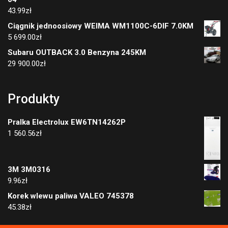
43.99
zł
Ciągnik jednoosiowy WEIMA WM1100C-6DIF 7.0KM
5 699.00
zł
Subaru OUTBACK 3.0 Benzyna 245KM
29 900.00
zł
Produkty
Pralka Electrolux EW6TN14262P
1 560.56
zł
3M 3M0316
9.96
zł
Korek wlewu paliwa VALEO 745378
45.38
zł