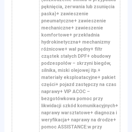
pęknięcia, zerwania lub zsunięcia
paska)+ zawieszenie
pneumatyczne+ zawieszenie
mechaniczne+ zawieszenie
komfortowe+ przekładnia
hydrokinetyczna+ mechanizmy
różnicowe+ wał pędny+ filtr
cząstek stałych DPF+ obudowy
podzespołów – skrzyni biegów,
silnika, miski olejowej itp.+
materiały eksploatacyjne+ pakiet
części+ pojazd zastępczy na czas
naprawy+ VIP ACOC –
bezgotówkowa pomoc przy
likwidacji szkód komunikacyjnych+
naprawy warsztatowe+ diagnoza i
weryfikacja+ naprawy na drodze+
pomoc ASSISTANCE:w przy