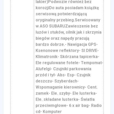
lakier)Podwozie również bez
korozjiDo auta posiadam książkę
serwisową potwierdzającą
oryginalny przebieg.Serwisowany
w ASO SUBARUZawieszenie bez
luzów i stuków, silnik jak i skrzynia
biegów oraz napędy pracują
bardzo dobrze.- Nawigacja GPS-
Ksenonowe reflektory- SI DRIVE-
Klimatronik- Skórzana tapicerka-
Ele regulowane fotele- Tempomat-
Alufelgi- Czujniki parkowania
przód i tył- Abs- Esp- Czujnik
deszczu- Szyberdach-
Wspomaganie kierownicy- Cent.
zamek- Ele. szyby- Ele lusterka-
Ele. składane lusterka- Światła
przeciwmgłowe- 6 x air bag- Radio
cd- Komputer