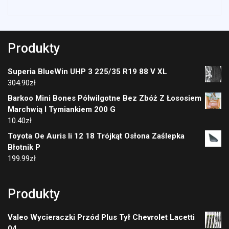
Produkty
Superia BlueWin UHP 3 225/35 R19 88 V XL
304.90
zł
Barkoo Mini Bones Półwilgotne Bez Zbóż Z Łososiem
Marchwią I Tymiankiem 200 G
10.40
zł
Toyota Oe Auris Ii 12 18 Trójkąt Osłona Zaślepka
Błotnik P
199.99
zł
Produkty
Valeo Wycieraczki Przód Plus Tył Chevrolet Lacetti
04