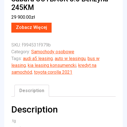
245KM
29 900.00
zł
Zobacz Więcej
SKU:
f994531f979b
Category:
Samochody osobowe
Tags:
audi a5 leasing
,
auto w leasingu
,
bus w
leasing
,
kia leasing konsumencki
,
kredyt na
samochód
,
toyota corolla 2021
Description
Description
.tg