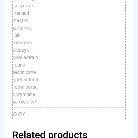
, jeep auto
, renault
master
izoterma
, jak
rozebrać
kluczyk
opel astra h
, dane
techniczne
opel astra 4
, opel corsa
c wymiana
żarówki tył
yyyyy
Related products