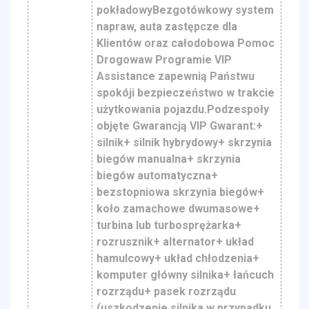
pokładowyBezgotówkowy system
napraw, auta zastępcze dla
Klientów oraz całodobowa Pomoc
Drogowaw Programie VIP
Assistance zapewnią Państwu
spokóji bezpieczeństwo w trakcie
użytkowania pojazdu.Podzespoły
objęte Gwarancją VIP Gwarant:+
silnik+ silnik hybrydowy+ skrzynia
biegów manualna+ skrzynia
biegów automatyczna+
bezstopniowa skrzynia biegów+
koło zamachowe dwumasowe+
turbina lub turbosprężarka+
rozrusznik+ alternator+ układ
hamulcowy+ układ chłodzenia+
komputer główny silnika+ łańcuch
rozrządu+ pasek rozrządu
(uszkodzenie silnika w przypadku