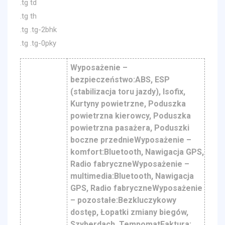
.tg td
.tg th
.tg .tg-2bhk
.tg .tg-0pky
Wyposażenie –
bezpieczeństwo:ABS, ESP
(stabilizacja toru jazdy), Isofix,
Kurtyny powietrzne, Poduszka
powietrzna kierowcy, Poduszka
powietrzna pasażera, Poduszki
boczne przednieWyposażenie –
komfort:Bluetooth, Nawigacja GPS,
Radio fabryczneWyposażenie –
multimedia:Bluetooth, Nawigacja
GPS, Radio fabryczneWyposażenie
– pozostałe:Bezkluczykowy
dostęp, Łopatki zmiany biegów,
Szyberdach, TempomatFaktura: