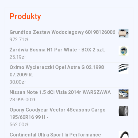
Produkty
Grundfos Zestaw Wodociagowy 60l 98126006
972.71
zł
Żarówki Bosma H1 Pur White - BOX 2 szt.
25.19
zł
Oximo Wycieraczki Opel Astra G 02.1998
07.2009 R.
30.00
zł
Nissan Note 1.5 dCi Visia 2014r WARSZAWA
28 999.00
zł
Opony Goodyear Vector 4Seasons Cargo
195/60R16 99 H -
562.00
zł
Continental Ultra Sport Iii Performance