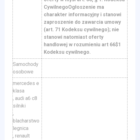
CywilnegoOgłoszenie ma
charakter informacyjny i stanowi
zaproszenie do zawarcia umowy
(art. 71 Kodeksu cywilnego); nie
stanowi natomiast oferty
handlowej w rozumieniu art 66$1
Kodeksu cywilnego.
Samochody
osobowe
mercedes e
klasa
, audi a6 c8
silniki
,
blacharstwo
legnica
, renault