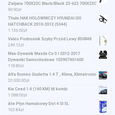
Zwijana 700X23C Black/Black 23-622 700X23C
90.90
zł
Thule HAK HOLOWNICZY HYUNDAI I30
HATCHBACK 2010-2012 (5344)
1 136.00
zł
Valeo Podnośnik Szyby Przód Lewy 850848
249.12
zł
Max-Dywanik Mazda Cx-5 I 2012-2017
Dywaniki Samochodowe 103907401400
118.80
zł
Alfa Romeo Giulietta 1.4 T , Klima, Klimatronic
20 000.00
zł
Kia Ceed 1.4 (140 KM) M kombi
1 088.00
zł
Ate Płyn Hamulcowy Dot 4 Sl 5L
103.84
zł