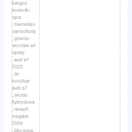
kangoo
kontrolki
opis
, mercedes
samochody
, gliwice-
wrocław a4
opłaty
, audi a1
2020
, ile
kosztuje
audi q7
, skoda
hybrydowa
, renault
megane
2009
, pko вход