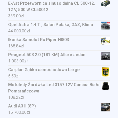
E-Ast Przetwornica sinusoidalna CL 500-12,
12 V, 500 W CL50012
339.00
zł
Opel Astra 1.4 T , Salon Polska, GAZ, Klima
44 000.00
zł
Ikonka Samolot Rc Piper Hl803
168.84
zł
Peugeot 508 2.0 (181 KM) Allure sedan
1 003.00
zł
Carplan Gąbka samochodowa Large
5.50
zł
Motoledy Żarówka Led 3157 12V Canbus Biało
Pomarańczowa
108.22
zł
Audi A3 II (8P)
15 700.00
zł