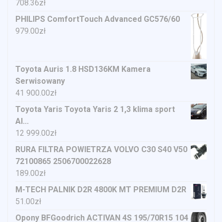
708.36
zł
PHILIPS ComfortTouch Advanced GC576/60
979.00
zł
Toyota Auris 1.8 HSD136KM Kamera
Serwisowany
41 900.00
zł
Toyota Yaris Toyota Yaris 2 1,3 klima sport
Al...
12 999.00
zł
RURA FILTRA POWIETRZA VOLVO C30 S40 V50
72100865 2506700022628
189.00
zł
M-TECH PALNIK D2R 4800K MT PREMIUM D2R
51.00
zł
Opony BFGoodrich ACTIVAN 4S 195/70R15 104