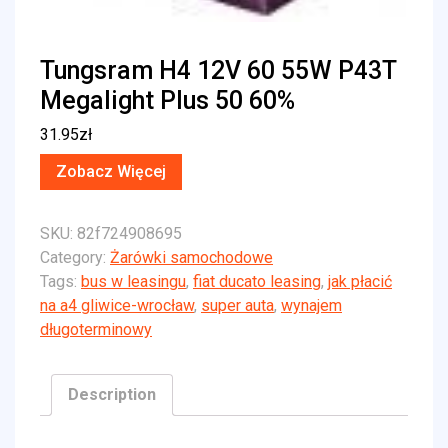
Tungsram H4 12V 60 55W P43T
Megalight Plus 50 60%
31.95
zł
Zobacz Więcej
SKU:
82f724908695
Category:
Żarówki samochodowe
Tags:
bus w leasingu
,
fiat ducato leasing
,
jak płacić
na a4 gliwice-wrocław
,
super auta
,
wynajem
długoterminowy
Description