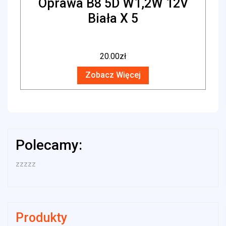
Oprawa B8 5D W1,2W 12V
Biała X 5
20.00
zł
Zobacz Więcej
Polecamy:
zzzzz
Produkty