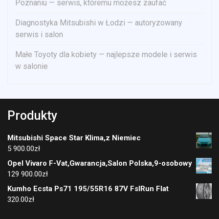
Poznaniu — serwis, któremu możesz zaufać
Diagnostyka Mitsubishi w Łodzi — autoryzowany
serwis i salon
Małe Toyoty dla kobiety — najlepsze modele i serwis
w salonie
Produkty
Mitsubishi Space Star Klima,z Niemiec
5 900.00
zł
Opel Vivaro F-Vat,Gwarancja,Salon Polska,9-osobowy
129 900.00
zł
Kumho Ecsta Ps71 195/55R16 87V FslRun Flat
320.00
zł