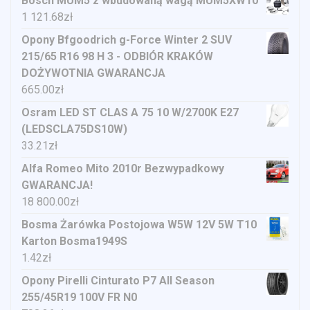
Bosch MUM5 z wbudowaną wagą MUM5XW10
1 121.68
zł
Opony Bfgoodrich g-Force Winter 2 SUV
215/65 R16 98 H 3 - ODBIÓR KRAKÓW
DOŻYWOTNIA GWARANCJA
665.00
zł
Osram LED ST CLAS A 75 10 W/2700K E27
(LEDSCLA75DS10W)
33.21
zł
Alfa Romeo Mito 2010r Bezwypadkowy
GWARANCJA!
18 800.00
zł
Bosma Żarówka Postojowa W5W 12V 5W T10
Karton Bosma1949S
1.42
zł
Opony Pirelli Cinturato P7 All Season
255/45R19 100V FR N0