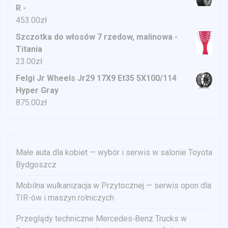
R -
453.00
zł
Szczotka do włosów 7 rzedow, malinowa -
Titania
23.00
zł
Felgi Jr Wheels Jr29 17X9 Et35 5X100/114
Hyper Gray
875.00
zł
Małe auta dla kobiet — wybór i serwis w salonie Toyota
Bydgoszcz
Mobilna wulkanizacja w Przytocznej — serwis opon dla
TIR-ów i maszyn rolniczych
Przeglądy techniczne Mercedes‑Benz Trucks w