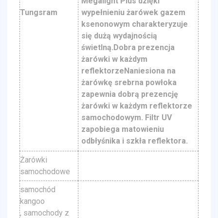
Megalight Plus dzięki
Tungsram
wypełnieniu żarówek gazem
ksenonowym charakteryzuje
się dużą wydajnością
świetlną.Dobra prezencja
żarówki w każdym
reflektorzeNaniesiona na
żarówkę srebrna powłoka
zapewnia dobrą prezencję
żarówki w każdym reflektorze
samochodowym. Filtr UV
zapobiega matowieniu
odbłyśnika i szkła reflektora.
Żarówki
samochodowe
samochód
kangoo
, samochody z