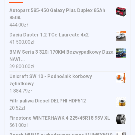
Autopart 585-450 Galaxy Plus Duplex 85Ah
850A
444.00
zł
Dacia Duster 1.2 TCe Laureate 4x2
41 500.00
zł
BMW Seria 3 320i 170KM Bezwypadkowy Duza
NAVI ...
39 800.00
zł
Unicraft SW 10 - Podnośnik korbowy
zębatkowy
1 884.79
zł
Filtr paliwa Diesel DELPHI HDF512
20.52
zł
Firestone WINTERHAWK 4 225/45R18 95V XL
561.00
zł