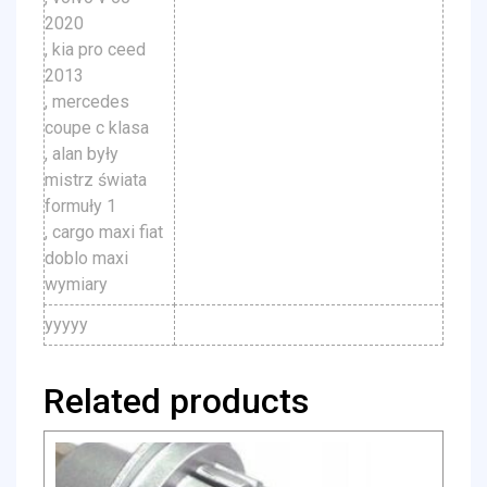
2020
, kia pro ceed
2013
, mercedes
coupe c klasa
, alan były
mistrz świata
formuły 1
, cargo maxi fiat
doblo maxi
wymiary
yyyyy
Related products