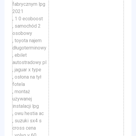
fabrycznym lpg
2021
, 1 0 ecoboost
, samochód 2
osobowy
, toyota najem
długoterminowy
, ebilet
autostradowy pl
, jaguar x type
, osłona na tył
fotela
, montaż
używanej
instalacji lpg
, owu hestia ac
, suzuki sx4 s
cross cena
, volvo v 60