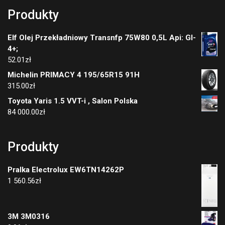
Produkty
Elf Olej Przekładniowy Transnfp 75W80 0,5L Api: Gl-
4+;
52.01
zł
Michelin PRIMACY 4 195/65R15 91H
315.00
zł
Toyota Yaris 1.5 VVT-i , Salon Polska
84 000.00
zł
Produkty
Pralka Electrolux EW6TN14262P
1 560.56
zł
3M 3M0316