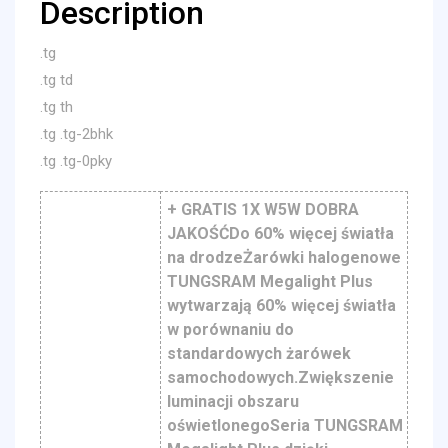
Description
.tg
.tg td
.tg th
.tg .tg-2bhk
.tg .tg-0pky
+ GRATIS 1X W5W DOBRA
JAKOŚĆDo 60% więcej światła
na drodzeŻarówki halogenowe
TUNGSRAM Megalight Plus
wytwarzają 60% więcej światła
w porównaniu do
standardowych żarówek
samochodowych.Zwiększenie
luminacji obszaru
oświetlonegoSeria TUNGSRAM