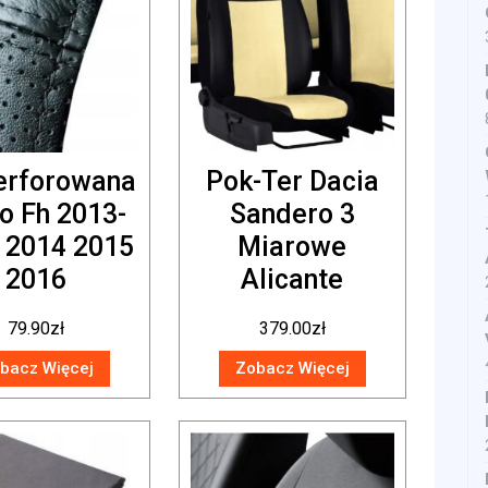
erforowana
Pok-Ter Dacia
o Fh 2013-
Sandero 3
 2014 2015
Miarowe
2016
Alicante
79.90
zł
379.00
zł
bacz Więcej
Zobacz Więcej