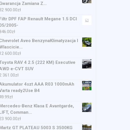
Gwarancja Zamiana Z...
32 900.00
zł
Filtr DPF FAP Renault Megane 1.5 DCI
05/2005-
846.00
zł
Chevrolet Aveo BenzynaKlimatyzacja I
Wlascicie...
12 600.00
zł
Toyota RAV 4 2.5 (222 KM) Executive
AWD e-CVT SUV
2 361.00
zł
Akumulator 4szt AAA R03 1000mAh
Varta ready2Use B4
49.99
zł
Mercedes-Benz Klasa E Avantgarde,
LIFT, Comman...
23 900.00
zł
Martz GT PLATEAU 5003 S 3500KG