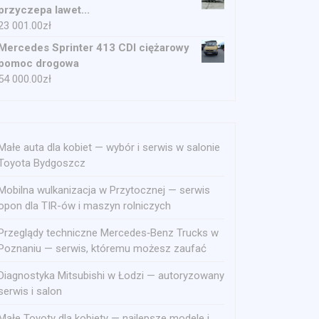
przyczepa lawet...
23 001.00
zł
Mercedes Sprinter 413 CDI ciężarowy
pomoc drogowa
54 000.00
zł
Małe auta dla kobiet — wybór i serwis w salonie
Toyota Bydgoszcz
Mobilna wulkanizacja w Przytocznej — serwis
opon dla TIR-ów i maszyn rolniczych
Przeglądy techniczne Mercedes‑Benz Trucks w
Poznaniu — serwis, któremu możesz zaufać
Diagnostyka Mitsubishi w Łodzi — autoryzowany
serwis i salon
Małe Toyoty dla kobiety — najlepsze modele i