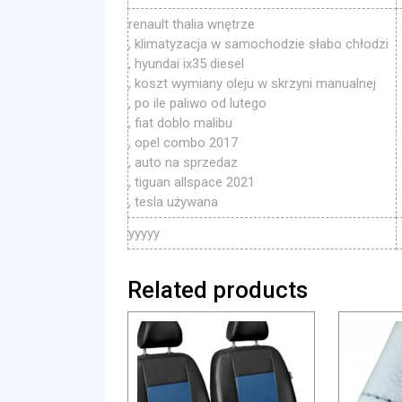
renault thalia wnętrze
, klimatyzacja w samochodzie słabo chłodzi
, hyundai ix35 diesel
, koszt wymiany oleju w skrzyni manualnej
, po ile paliwo od lutego
, fiat doblo malibu
, opel combo 2017
, auto na sprzedaz
, tiguan allspace 2021
, tesla używana
yyyyy
Related products