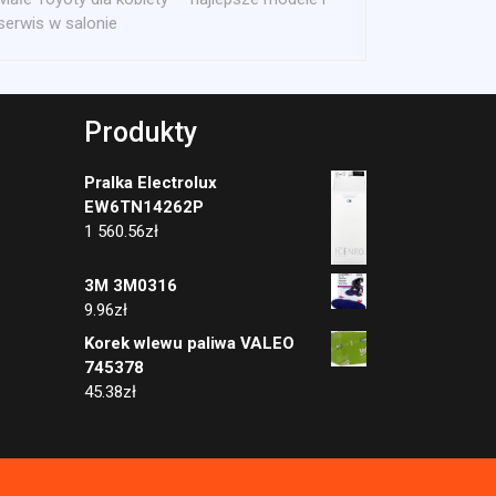
serwis w salonie
Produkty
Pralka Electrolux
EW6TN14262P
1 560.56
zł
3M 3M0316
9.96
zł
Korek wlewu paliwa VALEO
745378
45.38
zł