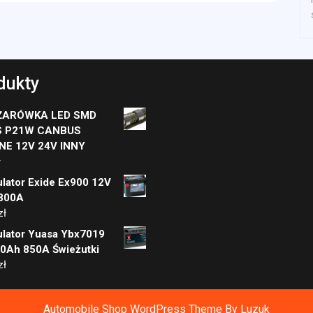
dukty
ŻARÓWKA LED SMD
S P21W CANBUS
NE 12V 24V INNY
ł
lator Exide Ex900 12V
800A
zł
lator Yuasa Ybx7019
00Ah 850A Świeżutki
zł
Automobile Shop WordPress Theme
By Luzuk