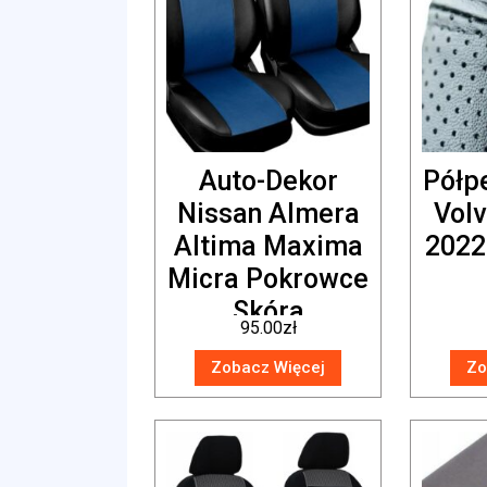
Auto-Dekor
Półp
Nissan Almera
Volv
Altima Maxima
2022
Micra Pokrowce
Skóra
95.00
zł
Zobacz Więcej
Zo