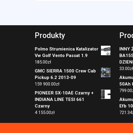
Produkty
Pro
Polmo Strumienica Katalizator
INNY 
Vw Golf Vento Passat 1.9
BA15
185.00
zł
DZIEN
33.00
z
GMC SIERRA 1500 Crew Cab
Pickup 6.2 2013-09
Akumu
159 900.00
zł
50Ah 
799.00
PIONEER SX-10AE Czarny +
INDIANA LINE TESI 661
Akumu
Czarny
Efb 1
4 155.00
zł
721.34