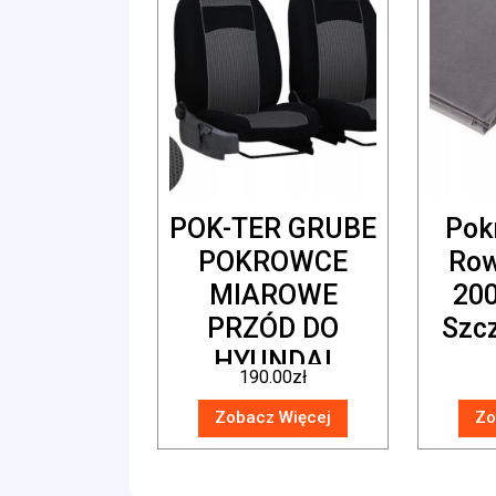
POK-TER GRUBE
Pok
POKROWCE
Row
MIAROWE
20
PRZÓD DO
Szc
HYUNDAI
190.00
zł
TUCSON 3
Zobacz Więcej
Zo