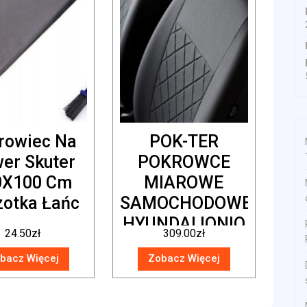
rowiec Na
POK-TER
er Skuter
POKROWCE
0X100 Cm
MIAROWE
zotka Łańc
SAMOCHODOWE
HYUNDAI IONIQ
24.50
zł
309.00
zł
bacz Więcej
Zobacz Więcej