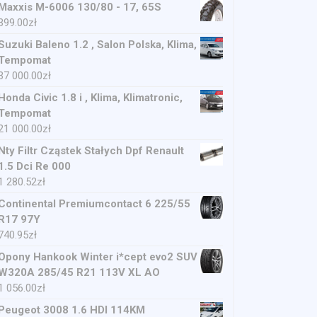
Maxxis M-6006 130/80 - 17, 65S
399.00
zł
Suzuki Baleno 1.2 , Salon Polska, Klima,
Tempomat
37 000.00
zł
Honda Civic 1.8 i , Klima, Klimatronic,
Tempomat
21 000.00
zł
Nty Filtr Cząstek Stałych Dpf Renault
1.5 Dci Re 000
1 280.52
zł
Continental Premiumcontact 6 225/55
R17 97Y
740.95
zł
Opony Hankook Winter i*cept evo2 SUV
W320A 285/45 R21 113V XL AO
1 056.00
zł
Peugeot 3008 1.6 HDI 114KM