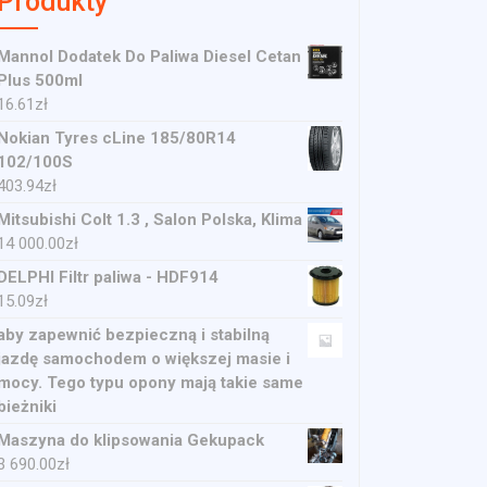
Produkty
Mannol Dodatek Do Paliwa Diesel Cetan
Plus 500ml
16.61
zł
Nokian Tyres cLine 185/80R14
102/100S
403.94
zł
Mitsubishi Colt 1.3 , Salon Polska, Klima
14 000.00
zł
DELPHI Filtr paliwa - HDF914
15.09
zł
aby zapewnić bezpieczną i stabilną
jazdę samochodem o większej masie i
mocy. Tego typu opony mają takie same
bieżniki
Maszyna do klipsowania Gekupack
3 690.00
zł