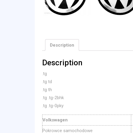
Description
Description
.tg
.tg td
.tg th
.tg .tg-2bhk
.tg .tg-0pky
Volkswagen
Pokrowce samochodowe