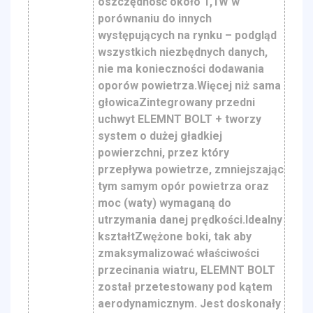
oszczędność około 1,1W w
porównaniu do innych
występujących na rynku – podgląd
wszystkich niezbędnych danych,
nie ma konieczności dodawania
oporów powietrza.Więcej niż sama
głowicaZintegrowany przedni
uchwyt ELEMNT BOLT + tworzy
system o dużej gładkiej
powierzchni, przez który
przepływa powietrze, zmniejszając
tym samym opór powietrza oraz
moc (waty) wymaganą do
utrzymania danej prędkości.Idealny
kształtZwężone boki, tak aby
zmaksymalizować właściwości
przecinania wiatru, ELEMNT BOLT
został przetestowany pod kątem
aerodynamicznym. Jest doskonały