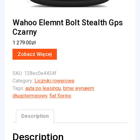
Wahoo Elemnt Bolt Stealth Gps
Czarny
1 279.00
zł
Zobacz Więcej
SKU:
128ec0e4454f
Category:
Liczniki rowerowe
Tags:
auta po leasingu
,
bmw wynajem
długoterminowy
,
fiat fiorino
Description
Description