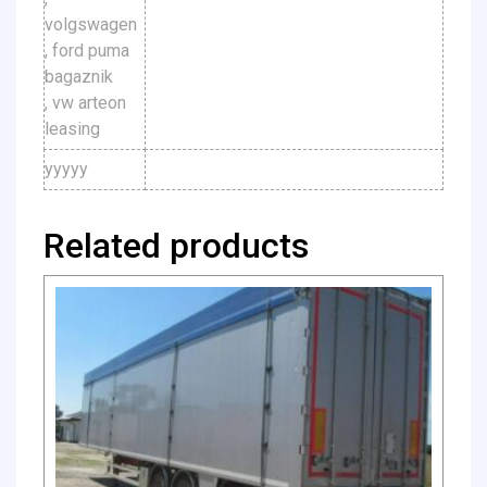
volgswagen
, ford puma
bagaznik
, vw arteon
leasing
yyyyy
Related products