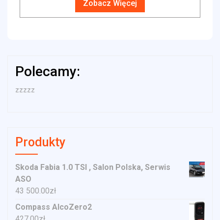
Zobacz Więcej
Polecamy:
zzzzz
Produkty
Skoda Fabia 1.0 TSI , Salon Polska, Serwis
ASO
43 500.00
zł
Compass AlcoZero2
427.00
zł