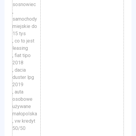
sosnowiec
,
samochody
miejskie do
15 tys
, co to jest
leasing
, fiat tipo
2018
, dacia
duster lpg
2019
, auta
osobowe
używane
małopolska
, vw kredyt
50/50
,