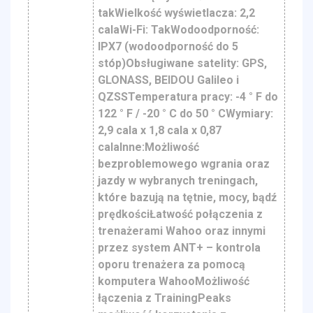
takWielkość wyświetlacza: 2,2
calaWi-Fi: TakWodoodporność:
IPX7 (wodoodporność do 5
stóp)Obsługiwane satelity: GPS,
GLONASS, BEIDOU Galileo i
QZSSTemperatura pracy: -4 ° F do
122 ° F / -20 ° C do 50 ° CWymiary:
2,9 cala x 1,8 cala x 0,87
calaInne:Możliwość
bezproblemowego wgrania oraz
jazdy w wybranych treningach,
które bazują na tętnie, mocy, bądź
prędkościŁatwość połączenia z
trenażerami Wahoo oraz innymi
przez system ANT+ – kontrola
oporu trenażera za pomocą
komputera WahooMożliwość
łączenia z TrainingPeaks