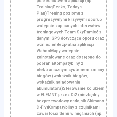
pośrednictwem aplikacji (np.
TrainingPeaks, Todays
Plan)Trening poziomu z
progresywnymi krzywymi oporu5
wstępnie zapisanych interwałów
treningowych Team SkyPamięć z
danymi GPS dotycząca oporu oraz
wzniesieńBezpłatna aplikacja
WahooMapy wstępnie
zainstalowane oraz dostępne do
pobraniaKompatybilny z
elektronicznym systemem zmiany
biegów (wskaźnik biegów,
wskaźnik naładowania
akumulatora)Sterowanie kciukiem
w ELEMNT przez Di2 (niezbędny
bezprzewodowy nadajnik Shimano
D-Fly)Kompatybilny z czujnikami
zawartości tlenu w mięśniach (np.