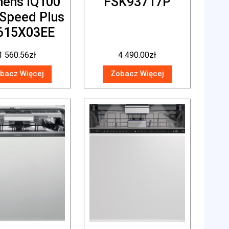
mens iQ100
FSK93717P
oSpeed Plus
615X03EE
1 560.56
zł
4 490.00
zł
bacz Więcej
Zobacz Więcej