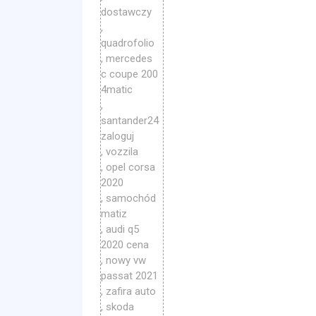
dostawczy
,
quadrofolio
, mercedes
c coupe 200
4matic
,
santander24
zaloguj
, vozzila
, opel corsa
2020
, samochód
matiz
, audi q5
2020 cena
, nowy vw
passat 2021
, zafira auto
, skoda