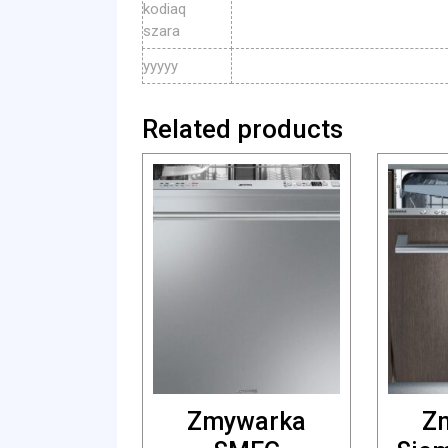
kodiaq
szara
yyyyy
Related products
Zmywarka
Z