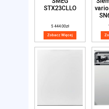
SMEG
Sie
STX23CLLO
vari
SN
5 444.00
zł
Zobacz Więcej
Zo