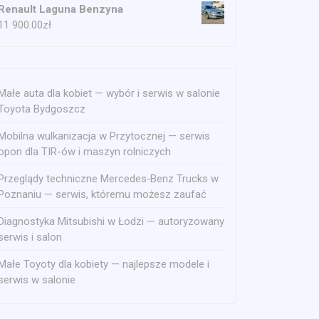
Renault Laguna Benzyna
11 900.00
zł
Małe auta dla kobiet — wybór i serwis w salonie
Toyota Bydgoszcz
Mobilna wulkanizacja w Przytocznej — serwis
opon dla TIR-ów i maszyn rolniczych
Przeglądy techniczne Mercedes‑Benz Trucks w
Poznaniu — serwis, któremu możesz zaufać
Diagnostyka Mitsubishi w Łodzi — autoryzowany
serwis i salon
Małe Toyoty dla kobiety — najlepsze modele i
serwis w salonie