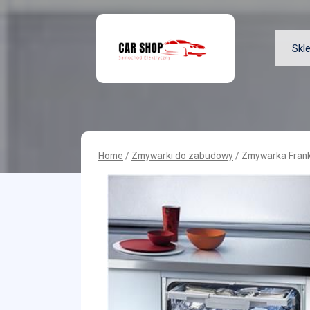
Skip
to
content
Skl
Home
/
Zmywarki do zabudowy
/ Zmywarka Fran