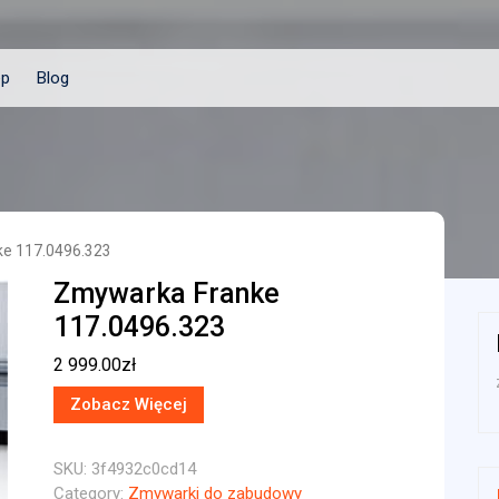
ep
Blog
ke 117.0496.323
Zmywarka Franke
117.0496.323
2 999.00
zł
Zobacz Więcej
SKU:
3f4932c0cd14
Category:
Zmywarki do zabudowy