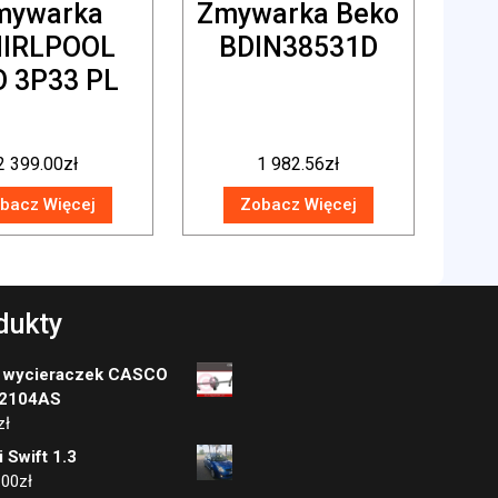
mywarka
Zmywarka Beko
IRLPOOL
BDIN38531D
O 3P33 PL
2 399.00
zł
1 982.56
zł
bacz Więcej
Zobacz Więcej
dukty
 wycieraczek CASCO
2104AS
zł
 Swift 1.3
.00
zł