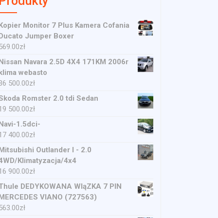
Produkty
Kopier Monitor 7 Plus Kamera Cofania
Ducato Jumper Boxer
569.00
zł
Nissan Navara 2.5D 4X4 171KM 2006r
klima webasto
36 500.00
zł
Skoda Romster 2.0 tdi Sedan
19 500.00
zł
Navi-1.5dci-
17 400.00
zł
Mitsubishi Outlander I - 2.0
4WD/Klimatyzacja/4x4
16 900.00
zł
Thule DEDYKOWANA WIąZKA 7 PIN
MERCEDES VIANO (727563)
563.00
zł