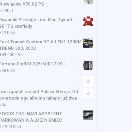
Niewiadów 970.02 PS
27.90
zł
Dywaniki Prestige Line Man Tgx od
2017 2 szuflady
312.00
zł
Ford Transit Custom DCiV L2H1 130KM
TREND 300, 2022
149 000.00
zł
Fortune Fsr901 225/60R17 99H
398.00
zł
tworzących zespół Polska Wersja. Od
poprzedniego albumu minęły już dwa
lata
FOCUS TDCI NAVI ASYSTENT
PARKOWANIA ALU Z NIEMIEC
32 900.00
zł