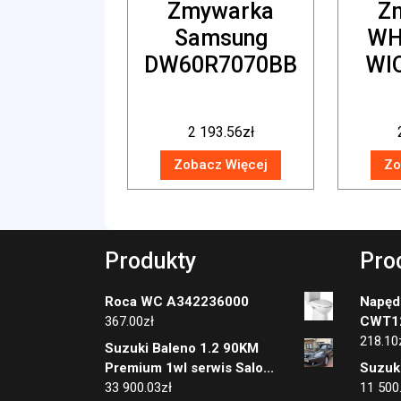
Zmywarka
Z
Samsung
WH
DW60R7070BB
WI
2 193.56
zł
Zobacz Więcej
Zo
Produkty
Pro
Roca WC A342236000
Napęd
367.00
zł
CWT1
218.10
Suzuki Baleno 1.2 90KM
Premium 1wl serwis Salo...
Suzuki
33 900.03
zł
11 500