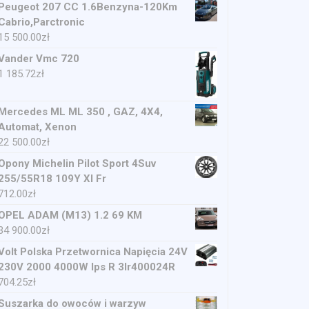
Peugeot 207 CC 1.6Benzyna-120Km
Cabrio,Parctronic
15 500.00
zł
Vander Vmc 720
1 185.72
zł
Mercedes ML ML 350 , GAZ, 4X4,
Automat, Xenon
22 500.00
zł
Opony Michelin Pilot Sport 4Suv
255/55R18 109Y Xl Fr
712.00
zł
OPEL ADAM (M13) 1.2 69 KM
34 900.00
zł
Volt Polska Przetwornica Napięcia 24V
230V 2000 4000W Ips R 3Ir400024R
704.25
zł
Suszarka do owoców i warzyw