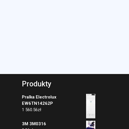
Produkty
Pralka Electrolux
EW6TN14262P
1 560.56
zł
3M 3M0316