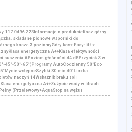
y 117.0496.323Informacje o produkcieKosz górny
ączka, składane pionowe wsporniki do
órnego kosza 3 poziomyGóry kosz Easy-lift z
cznyKlasa energetyczna A++Klasa efektywności
i suszenia APoziom głośności 44 dBPrzycisk 3 w
0°-45°-50°-65°)Programy AutoCodzienny 50°Eco
65°Mycie wstępneSzybki 30 min 40°Liczba
etów naczyń 14Wskaźnik braku soli
yKlasa energetyczna A++Zużycie wody w litrach
Pełny (Przelewowy+AquaStop na wężu)