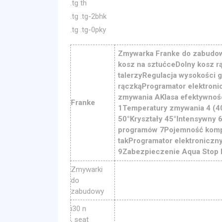
.tg th
.tg .tg-2bhk
.tg .tg-0pky
Zmywarka Franke do zabudow
kosz na sztućceDolny kosz r
talerzyRegulacja wysokości g
rączkąProgramator elektroni
zmywania AKlasa efektywnośc
Franke
1Temperatury zmywania 4 (4
50°Kryształy 45°Intensywny 
programów 7Pojemność kompl
takProgramator elektroniczn
9Zabezpieczenie Aqua Stop 
Zmywarki
do
zabudowy
i30 n
, seat