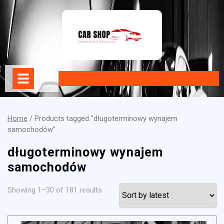
Skip
to
content
Open
Menu
Home
/ Products tagged “długoterminowy wynajem
samochodów”
długoterminowy wynajem
samochodów
Showing 1–30 of 181 results