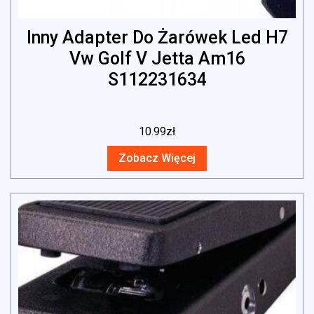
Inny Adapter Do Żarówek Led H7
Vw Golf V Jetta Am16
S112231634
10.99
zł
Zobacz Więcej