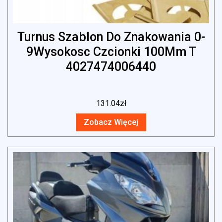
Turnus Szablon Do Znakowania 0-
9Wysokosc Czcionki 100Mm T
4027474006440
131.04
zł
Zobacz Więcej