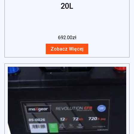
20L
692.00
zł
Zobacz Więcej