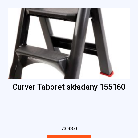
Curver Taboret składany 155160
73.98
zł