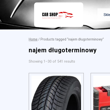
Skip
to
content
Skl
Home
/ Products tagged “najem długoterminowy”
najem długoterminowy
Showing 1–30 of 541 results