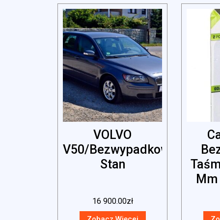
VOLVO
C
V50/Bezwypadkowy/Książk
Bez
Stan
Taśm
Mm 
16 900.00
zł
Zobacz Więcej
Zo