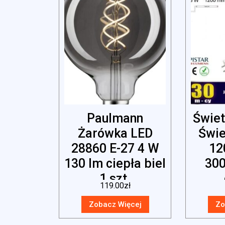
Paulmann
Świe
Żarówka LED
Świe
28860 E-27 4 W
12
130 lm ciepła biel
300
1 szt.
119.00
zł
al
Zobacz Więcej
Zo
jed