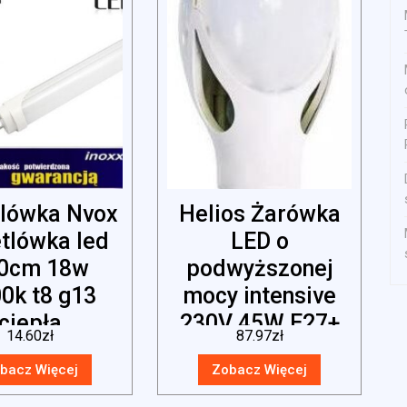
tlówka Nvox
Helios Żarówka
tlówka led
LED o
0cm 18w
podwyższonej
0k t8 g13
mocy intensive
ciepła
230V 45W E27+
14.60
zł
87.97
zł
uminiowa
E40 ED90 4000K
bacz Więcej
Zobacz Więcej
nostronna
5000lm