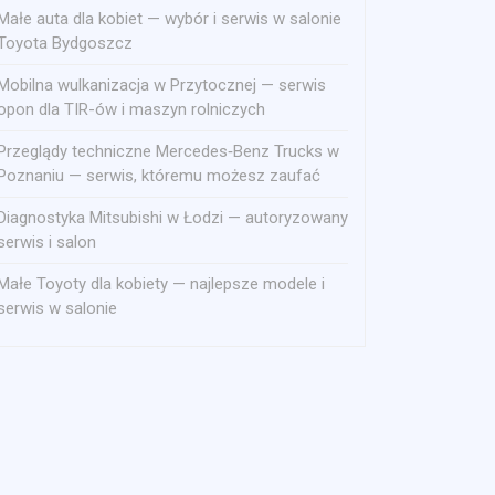
Małe auta dla kobiet — wybór i serwis w salonie
Toyota Bydgoszcz
Mobilna wulkanizacja w Przytocznej — serwis
opon dla TIR-ów i maszyn rolniczych
Przeglądy techniczne Mercedes‑Benz Trucks w
Poznaniu — serwis, któremu możesz zaufać
Diagnostyka Mitsubishi w Łodzi — autoryzowany
serwis i salon
Małe Toyoty dla kobiety — najlepsze modele i
serwis w salonie