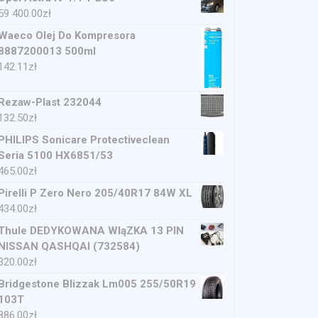
59 400.00
zł
Waeco Olej Do Kompresora
8887200013 500ml
142.11
zł
Rezaw-Plast 232044
132.50
zł
PHILIPS Sonicare Protectiveclean
Seria 5100 HX6851/53
465.00
zł
Pirelli P Zero Nero 205/40R17 84W XL
434.00
zł
Thule DEDYKOWANA WIąZKA 13 PIN
NISSAN QASHQAI (732584)
320.00
zł
Bridgestone Blizzak Lm005 255/50R19
103T
886.00
zł