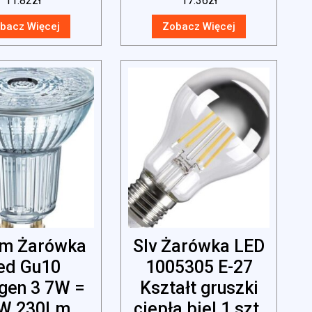
11.82
zł
17.36
zł
(4058075814851)
bacz Więcej
Zobacz Więcej
m Żarówka
Slv Żarówka LED
ed Gu10
1005305 E-27
gen 3 7W =
Kształt gruszki
W 230Lm
ciepła biel 1 szt.