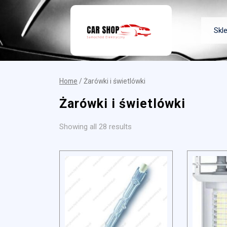
Skip
to
content
Skl
Home
/ Żarówki i świetlówki
Żarówki i świetlówki
Showing all 28 results