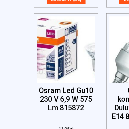
Osram Led Gu10
230 V 6,9 W 575
ko
Lm 815872
Dulu
E14 