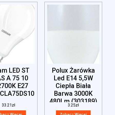
am LED ST
Polux Żarówka
S A 75 10
Led E14 5,5W
700K E27
Ciepła Biała
SCLA75DS10W)
Barwa 3000K
480Lm (303189)
33.21
zł
3.25
zł
bacz Więcej
Zobacz Więcej