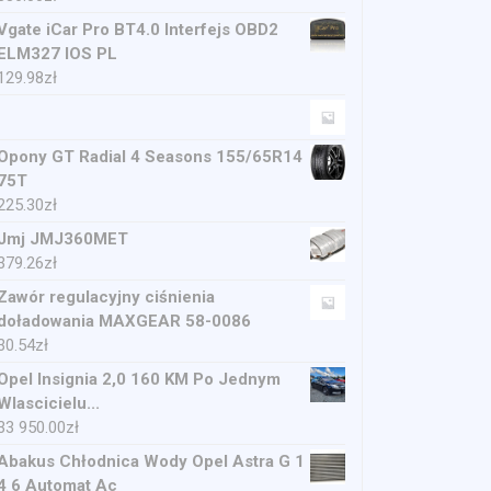
Vgate iCar Pro BT4.0 Interfejs OBD2
ELM327 IOS PL
129.98
zł
Opony GT Radial 4 Seasons 155/65R14
75T
225.30
zł
Jmj JMJ360MET
379.26
zł
Zawór regulacyjny ciśnienia
doładowania MAXGEAR 58-0086
30.54
zł
Opel Insignia 2,0 160 KM Po Jednym
Wlascicielu...
33 950.00
zł
Abakus Chłodnica Wody Opel Astra G 1
4 6 Automat Ac