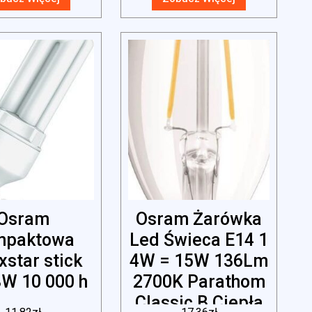
Osram
Osram Żarówka
mpaktowa
Led Świeca E14 1
xstar stick
4W = 15W 136Lm
8W 10 000 h
2700K Parathom
Classic B Ciepła