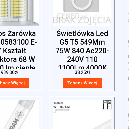
ips Żarówka
Świetlówka Led
70583100 E-
G5 T5 549Mm
 Kształt
75W 840 Ac220-
ektora 68 W
240V 110
0 lm ciepła
1100Lm 4000K
939.00
zł
38.25
zł
el 1 szt.
93115376
bacz Więcej
Zobacz Więcej