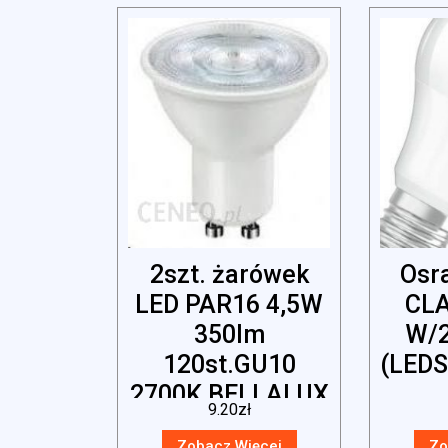
2szt. żarówek
Osr
LED PAR16 4,5W
CLA
350lm
W/2
120st.GU10
(LED
2700K BELLALUX
9.20
zł
Zobacz Więcej
Zo