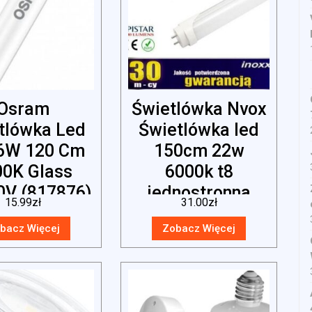
Osram
Świetlówka Nvox
tlówka Led
Świetlówka led
6W 120 Cm
150cm 22w
00K Glass
6000k t8
0V (817876)
jednostronna
15.99
zł
31.00
zł
zimna
bacz Więcej
Zobacz Więcej