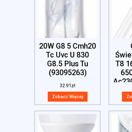
20W G8 5 Cmh20
Tc Uvc U 830
Świe
G8.5 Plus Tu
T8 1
(93095263)
65
Ac23
32.91
zł
Zobacz Więcej
Zo