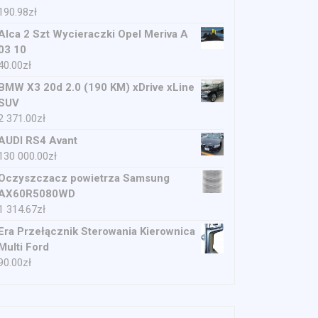
190.98
zł
Alca 2 Szt Wycieraczki Opel Meriva A
03 10
40.00
zł
BMW X3 20d 2.0 (190 KM) xDrive xLine
SUV
2 371.00
zł
AUDI RS4 Avant
130 000.00
zł
Oczyszczacz powietrza Samsung
AX60R5080WD
1 314.67
zł
Era Przełącznik Sterowania Kierownica
Multi Ford
90.00
zł