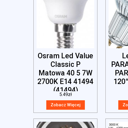
Osram Led Value
L
Classic P
PAR
Matowa 40 5 7W
PAR
2700K E14 41494
120
(41494)
5.49
zł
4058
Zobacz Więcej
Zo