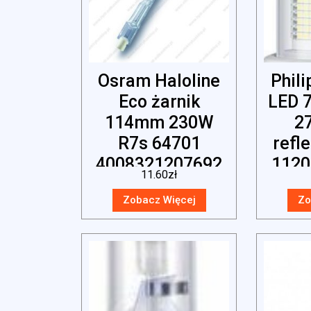
Osram Haloline
Phil
Eco żarnik
LED 
114mm 230W
27
R7s 64701
refl
4008321207692
1120
11.60
zł
bi
Zobacz Więcej
Zo