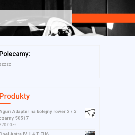
Polecamy:
zzzzz
Produkty
Aguri Adapter na kolejny rower 2 / 3
czarny 50517
370.00
zł
Opel Astra IV 1.4 T EU6