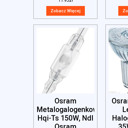
11.95
zł
Zobacz Więcej
Zo
Osram
Osra
Metalogalogenkowa
L
Hqi-Ts 150W, Ndl
Halo
Osram
35