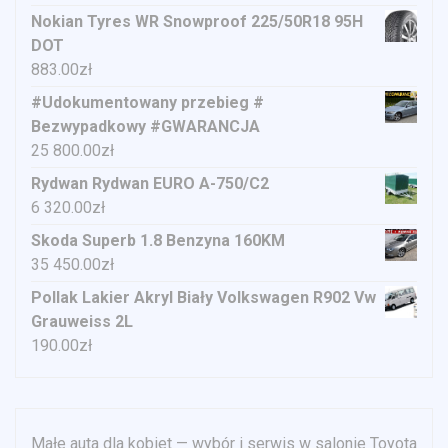
Nokian Tyres WR Snowproof 225/50R18 95H
DOT
883.00
zł
#Udokumentowany przebieg #
Bezwypadkowy #GWARANCJA
25 800.00
zł
Rydwan Rydwan EURO A-750/C2
6 320.00
zł
Skoda Superb 1.8 Benzyna 160KM
35 450.00
zł
Pollak Lakier Akryl Biały Volkswagen R902 Vw
Grauweiss 2L
190.00
zł
Małe auta dla kobiet — wybór i serwis w salonie Toyota