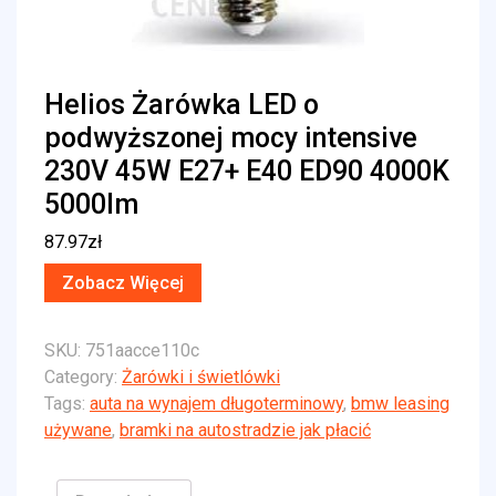
Helios Żarówka LED o
podwyższonej mocy intensive
230V 45W E27+ E40 ED90 4000K
5000lm
87.97
zł
Zobacz Więcej
SKU:
751aacce110c
Category:
Żarówki i świetlówki
Tags:
auta na wynajem długoterminowy
,
bmw leasing
używane
,
bramki na autostradzie jak płacić