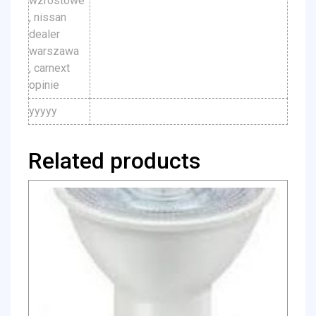
wzrostowe
, nissan
dealer
warszawa
, carnext
opinie
yyyyy
Related products