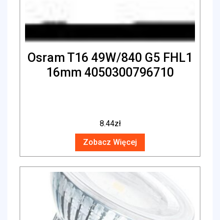
Osram T16 49W/840 G5 FHL1
16mm 4050300796710
8.44
zł
Zobacz Więcej