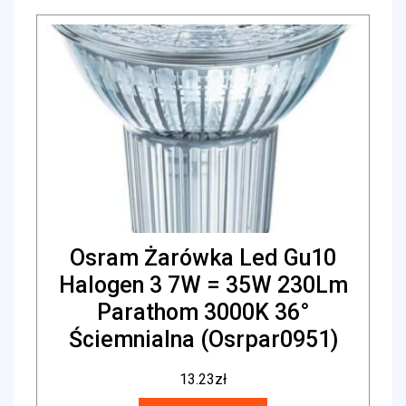
Osram Żarówka Led Gu10
Halogen 3 7W = 35W 230Lm
Parathom 3000K 36°
Ściemnialna (Osrpar0951)
13.23
zł