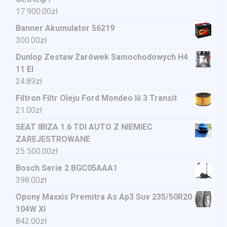
17 900.00
zł
Banner Akumulator 56219
300.00
zł
Dunlop Zestaw Żarówek Samochodowych H4
11 El
24.89
zł
Filtron Filtr Oleju Ford Mondeo Iii 3 Transit
21.00
zł
SEAT IBIZA 1.6 TDI AUTO Z NIEMIEC
ZAREJESTROWANE
25 500.00
zł
Bosch Serie 2 BGC05AAA1
398.00
zł
Opony Maxxis Premitra As Ap3 Suv 235/50R20
104W Xl
842.00
zł