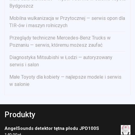
Bydgoszcz
Mobilna wulkanizacja w Przytocznej — serwis opon dla
TIR-ów i maszyn rolniczych
Przeglądy techniczne Mercedes‑Benz Trucks w
Poznaniu — serwis, któremu możesz zaufać
Diagnostyka Mitsubishi w Łodzi — autoryzowany
serwis i salon
Małe Toyoty dla kobiety — najlepsze modele i serwis
w salonie
Produkty
AngelSounds detektor tętna płodu JPD100S
140.00
zł