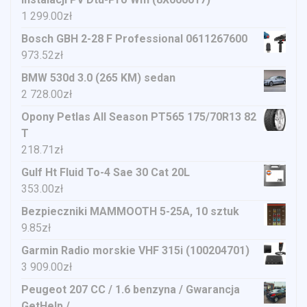
1 299.00
zł
Bosch GBH 2-28 F Professional 0611267600
973.52
zł
BMW 530d 3.0 (265 KM) sedan
2 728.00
zł
Opony Petlas All Season PT565 175/70R13 82
T
218.71
zł
Gulf Ht Fluid To-4 Sae 30 Cat 20L
353.00
zł
Bezpieczniki MAMMOOTH 5-25A, 10 sztuk
9.85
zł
Garmin Radio morskie VHF 315i (100204701)
3 909.00
zł
Peugeot 207 CC / 1.6 benzyna / Gwarancja
GetHelp /