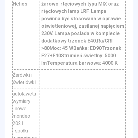
Helios
żarowo-rtęciowych typu MIX oraz
rtęciowych lamp LRF. Lampa
powinna być stosowana w oprawie
oświetleniowej, zasilanej napięciem
230V. Lampa posiada w komplecie
dodatkowy trzonek E40.Ra/CRI
>80Moc: 45 WBańka: ED90Trzonek:
E27+E40Strumień świetlny: 5000
lmTemperatura barwowa: 4000 K
Żarówki i
świetlówki
autolaweta
wymiary
, nowe
mondeo
2021
, spółki