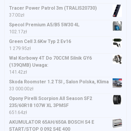
Tracer Power Patrol 3m (TRALIS20730)
37.00
zł
Specol Premium A5/B5 5W30 4L
102.17
zł
Green Cell 3.6Kw Typ 2 Ev16
1 279.95
zł
Wał Korbowy 4T Do 70CCM Silnik GY6
(139QMB) Uwaga:
141.42
zł
Skoda Roomster 1.2 TSI , Salon Polska, Klima
33 000.00
zł
Opony Pirelli Scorpion All Season SF2
235/60R18 107W XL 3PMSF
651.64
zł
AKUMULATOR 65AH/650A BOSCH S4 E
START/STOP 0 092 S4E 400