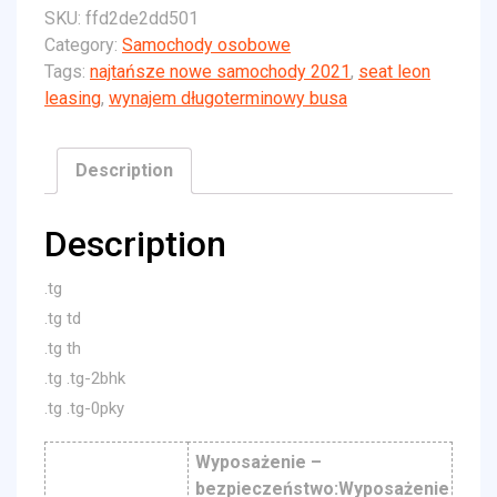
SKU:
ffd2de2dd501
Category:
Samochody osobowe
Tags:
najtańsze nowe samochody 2021
,
seat leon
leasing
,
wynajem długoterminowy busa
Description
Description
.tg
.tg td
.tg th
.tg .tg-2bhk
.tg .tg-0pky
Wyposażenie –
bezpieczeństwo:Wyposażenie