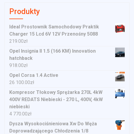
Produkty
Ideal Prostownik Samochodowy Praktik
Charger 15 Lcd 6V 12V Przenośny 5088
219.00
zł
Opel Insignia II 1.5 (166 KM) Innovation
hatchback
918.00
zł
Opel Corsa 1.4 Active
26 100.00
zł
Kompresor Tłokowy Sprężarka 270L 4kW
400V REDATS Niebieski - 270 L, 400V, 4kW
niebieski
4 770.00
zł
Dysza Wysokociśnieniowa Xw Do Węża
Doprowadzającego Chłodzenia 1/8