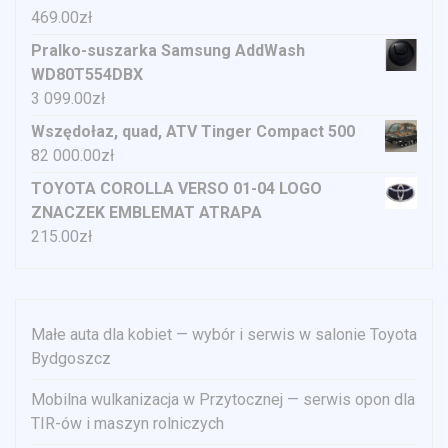
469.00
zł
Pralko-suszarka Samsung AddWash
WD80T554DBX
3 099.00
zł
Wszędołaz, quad, ATV Tinger Compact 500
82 000.00
zł
TOYOTA COROLLA VERSO 01-04 LOGO
ZNACZEK EMBLEMAT ATRAPA
215.00
zł
Małe auta dla kobiet — wybór i serwis w salonie Toyota
Bydgoszcz
Mobilna wulkanizacja w Przytocznej — serwis opon dla
TIR-ów i maszyn rolniczych