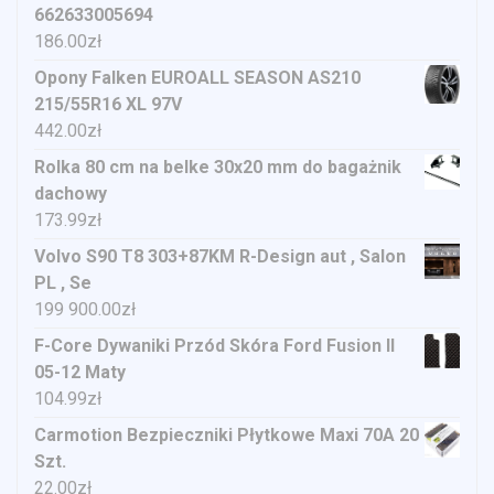
662633005694
186.00
zł
Opony Falken EUROALL SEASON AS210
215/55R16 XL 97V
442.00
zł
Rolka 80 cm na belke 30x20 mm do bagażnik
dachowy
173.99
zł
Volvo S90 T8 303+87KM R-Design aut , Salon
PL , Se
199 900.00
zł
F-Core Dywaniki Przód Skóra Ford Fusion II
05-12 Maty
104.99
zł
Carmotion Bezpieczniki Płytkowe Maxi 70A 20
Szt.
22.00
zł