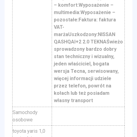
– komfort:Wyposażenie –
multimedia:Wyposażenie –
pozostałe:Faktura: faktura
VAT-
marżaUszkodzony:NISSAN
QASHQAI+2 2.0 TEKNAŚwieżo
sprowadzony bardzo dobry
stan techniczny i wizualny,
jeden właściciel, bogata
wersja Tecna, serwisowany,
więcej informacji udziele
przez telefon, powrót na
kołach lub też posiadam
własny transport
Samochody
osobowe
toyota yaris 1,0