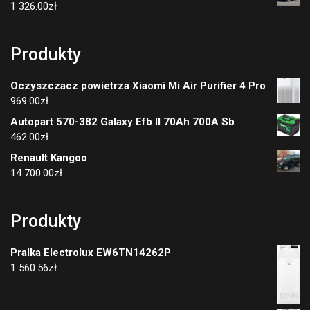
1 326.00
zł
Produkty
Oczyszczacz powietrza Xiaomi Mi Air Purifier 4 Pro
969.00
zł
Autopart 570-382 Galaxy Efb II 70Ah 700A Sb
462.00
zł
Renault Kangoo
14 700.00
zł
Produkty
Pralka Electrolux EW6TN14262P
1 560.56
zł