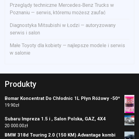
Przeglądy techniczne Mercedes‑Benz Trucks w
Poznaniu — serwis, któremu możesz zaufać
Diagnostyka Mitsubishi w Łodzi — autoryzowany
serwis i salon
Małe Toyoty dla kobiety — najlepsze modele i serwis
w salonie
Produkty
Bomar Koncentrat Do Chłodnic 1L Płyn Różowy -50*
19.90
zł
Subaru Impreza 1.5 i , Salon Polska, GAZ, 4X4
20 000.00
zł
BMW 318d Touring 2.0 (150 KM) Advantage kombi