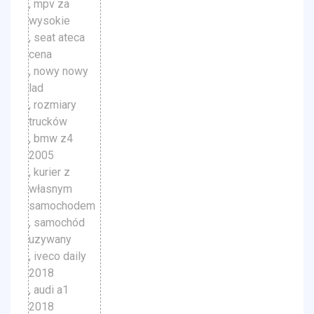
, mpv za
wysokie
, seat ateca
cena
, nowy nowy
lad
, rozmiary
trucków
, bmw z4
2005
, kurier z
własnym
samochodem
, samochód
uzywany
, iveco daily
2018
, audi a1
2018