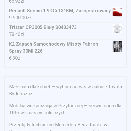
66.92
zł
Renault Scenic 1.9DCi 131KM, Zarejestrowany
9 900.00
zł
Tristar CP3005 Biały S0433473
78.40
zł
K2 Zapach Samochodowy Missty Fahren
Spray 30Ml 226
6.30
zł
Małe auta dla kobiet — wybór i serwis w salonie Toyota
Bydgoszcz
Mobilna wulkanizacja w Przytocznej — serwis opon dla
TIR-ów i maszyn rolniczych
Przeglądy techniczne Mercedes‑Benz Trucks w