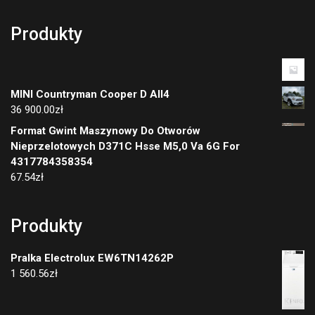
Produkty
MINI Countryman Cooper D All4
36 900.00
zł
Format Gwint Maszynowy Do Otworów
Nieprzelotowych D371C Hsse M5,0 Va 6G For
4317784358354
67.54
zł
Produkty
Pralka Electrolux EW6TN14262P
1 560.56
zł