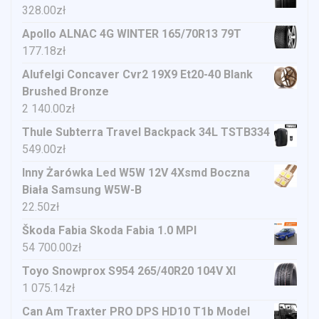
328.00
zł
Apollo ALNAC 4G WINTER 165/70R13 79T
177.18
zł
Alufelgi Concaver Cvr2 19X9 Et20-40 Blank
Brushed Bronze
2 140.00
zł
Thule Subterra Travel Backpack 34L TSTB334
549.00
zł
Inny Żarówka Led W5W 12V 4Xsmd Boczna
Biała Samsung W5W-B
22.50
zł
Škoda Fabia Skoda Fabia 1.0 MPI
54 700.00
zł
Toyo Snowprox S954 265/40R20 104V Xl
1 075.14
zł
Can Am Traxter PRO DPS HD10 T1b Model