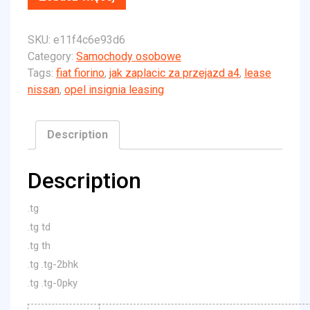
SKU:
e11f4c6e93d6
Category:
Samochody osobowe
Tags:
fiat fiorino
,
jak zaplacic za przejazd a4
,
lease
nissan
,
opel insignia leasing
Description
Description
.tg
.tg td
.tg th
.tg .tg-2bhk
.tg .tg-0pky