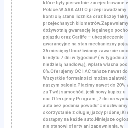
które były pierwotnie zarejestrowane 
Polsce.W AAA AUTO przeprowadzamy
kontrolę stanu licznika oraz liczby fakt
przejechanych kilometrów.Zapewniam
dożywotnią gwarancję legalnego poch
pojazdu oraz Carlife – ubezpieczenie
gwarancyjne na stan mechaniczny poja
36 miesięcy.Umożliwiamy zawarcie um
kredytu 7 dni w tygodniu* ( w tygodniu z
niedzielą handlową), wpłata własna pod
0%.Oferujemy OC i AC tańsze nawet do
Wszystkie formalności można załatwić
naszym salonie.Płacimy nawet do 20% 
za Twój samochód, jeśli nowy kupisz u
nas.Oferujemy Program „7 dni na wymi
auta bez podania powodu”Umożliwiamy
skorzystanie z długiej jazdy próbnej.Kr
dostępny na każde auto.Niniejsze ogło
nie stanowi oferty ani zapewnienia, w