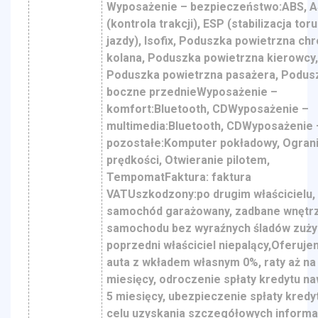
Wyposażenie – bezpieczeństwo:ABS, 
(kontrola trakcji), ESP (stabilizacja toru
jazdy), Isofix, Poduszka powietrzna ch
kolana, Poduszka powietrzna kierowcy
Poduszka powietrzna pasażera, Podus
boczne przednieWyposażenie –
komfort:Bluetooth, CDWyposażenie –
multimedia:Bluetooth, CDWyposażenie 
pozostałe:Komputer pokładowy, Ogran
prędkości, Otwieranie pilotem,
TempomatFaktura: faktura
VATUszkodzony:po drugim właścicielu,
samochód garażowany, zadbane wnętr
samochodu bez wyraźnych śladów zuży
poprzedni właściciel niepalący,Oferuje
auta z wkładem własnym 0%, raty aż na
miesięcy, odroczenie spłaty kredytu n
5 miesięcy, ubezpieczenie spłaty kredy
celu uzyskania szczegółowych informac