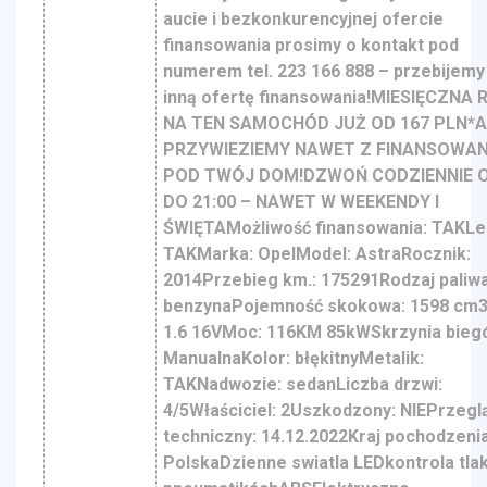
aucie i bezkonkurencyjnej ofercie
finansowania prosimy o kontakt pod
numerem tel. 223 166 888 – przebijemy
inną ofertę finansowania!MIESIĘCZNA 
NA TEN SAMOCHÓD JUŻ OD 167 PLN*
PRZYWIEZIEMY NAWET Z FINANSOWA
POD TWÓJ DOM!DZWOŃ CODZIENNIE O
DO 21:00 – NAWET W WEEKENDY I
ŚWIĘTAMożliwość finansowania: TAKLe
TAKMarka: OpelModel: AstraRocznik:
2014Przebieg km.: 175291Rodzaj paliwa
benzynaPojemność skokowa: 1598 cm3S
1.6 16VMoc: 116KM 85kWSkrzynia bieg
ManualnaKolor: błękitnyMetalik:
TAKNadwozie: sedanLiczba drzwi:
4/5Właściciel: 2Uszkodzony: NIEPrzegl
techniczny: 14.12.2022Kraj pochodzenia
PolskaDzienne swiatla LEDkontrola tla