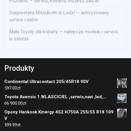
Poznaniu — serwis, któremu możesz zaufać
Diagnostyka Mitsubishi w Łodzi — autoryzowany
serwis i salon
Małe Toyoty dla kobiety — najlepsze modele i serwis
w salonie
Produkty
Continental Ultracontact 205/45R18 90V
597.00
zł
Toyota Avensis 1.WLASCICIEL ,serwis,navi ,led,...
66 900.00
zł
Opony Hankook Kinergy 4S2 H750A 255/55 R18 109
V
599.99
zł