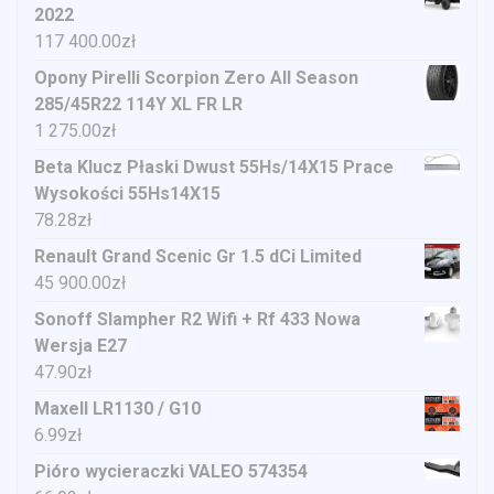
2022
117 400.00
zł
Opony Pirelli Scorpion Zero All Season
285/45R22 114Y XL FR LR
1 275.00
zł
Beta Klucz Płaski Dwust 55Hs/14X15 Prace
Wysokości 55Hs14X15
78.28
zł
Renault Grand Scenic Gr 1.5 dCi Limited
45 900.00
zł
Sonoff Slampher R2 Wifi + Rf 433 Nowa
Wersja E27
47.90
zł
Maxell LR1130 / G10
6.99
zł
Pióro wycieraczki VALEO 574354