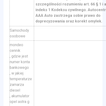
szczególności rozumieniu art. 66 § 1 i a
indeks 1 Kodeksu cywilnego. Autocent
AAA Auto zastrzega sobie prawo do
doprecyzowania oraz korekt omyłek.
Samochody
osobowe
mondeo
cennik
, gdzie jest
numer konta
bankowego
, w jakiej
temperaturze
zamarza
diesel
, akumulator
opel astra g