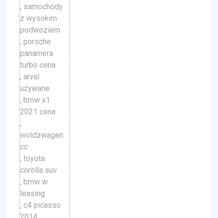
, samochody
z wysokim
podwoziem
, porsche
panamera
turbo cena
, arval
używane
, bmw x1
2021 cena
,
woldzwagen
cc
, toyota
corolla suv
, bmw w
leasing
, c4 picasso
2014