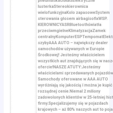
pneumatikáchABSElektryczne
lusterkaStereokierownica
wielofunkcyjnaKolo zapasoweSystem
sterowania głosem airbagisofixWSP.
KIEROWNICYASRBluetoothświatła
przeciwmgielneKlimatyzacjaZamek
centralnyKomputerESPTempomatElekt
szybyAAA AUTO – największy dealer
samochodów używanych w Europie
Środkowej! Jesteśmy właścicielem
wszystkich aut znajdujących się w nasz
ofercie!NASZE ATUTY:Jesteśmy
właścicielami sprzedawanych pojazdów
Samochody oferowane w AAA AUTO
wyróżniają się jakością i można je kupić
rozsądnej cenie.Niemal 2 miliony
zadowolonych klientów w 25-letniej hist
firmy.Specjalizujemy się w pojazdach
krajowych – aż 80% naszych aut to poja