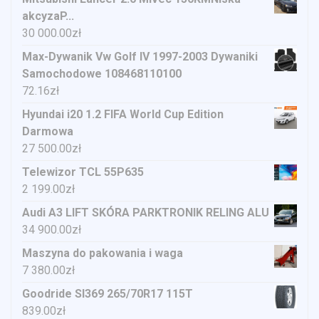
akcyzaP...
30 000.00
zł
Max-Dywanik Vw Golf IV 1997-2003 Dywaniki
Samochodowe 108468110100
72.16
zł
Hyundai i20 1.2 FIFA World Cup Edition
Darmowa
27 500.00
zł
Telewizor TCL 55P635
2 199.00
zł
Audi A3 LIFT SKÓRA PARKTRONIK RELING ALU
34 900.00
zł
Maszyna do pakowania i waga
7 380.00
zł
Goodride Sl369 265/70R17 115T
839.00
zł