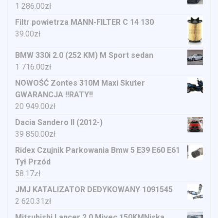
1 286.00
zł
Filtr powietrza MANN-FILTER C 14 130
39.00
zł
BMW 330i 2.0 (252 KM) M Sport sedan
1 716.00
zł
NOWOŚĆ Zontes 310M Maxi Skuter
GWARANCJA !!RATY!!
20 949.00
zł
Dacia Sandero II (2012-)
39 850.00
zł
Ridex Czujnik Parkowania Bmw 5 E39 E60 E61
Tył Przód
58.17
zł
JMJ KATALIZATOR DEDYKOWANY 1091545
2 620.31
zł
Mitsubishi Lancer 2.0 Mivec 150KMNiska