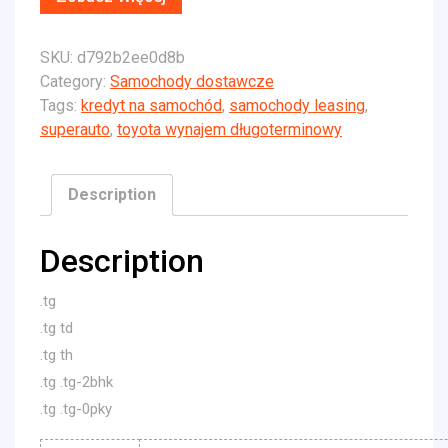
SKU:
d792b2ee0d8b
Category:
Samochody dostawcze
Tags:
kredyt na samochód
,
samochody leasing
,
superauto
,
toyota wynajem długoterminowy
Description
Description
.tg
.tg td
.tg th
.tg .tg-2bhk
.tg .tg-0pky