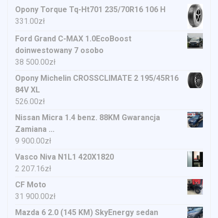
Opony Torque Tq-Ht701 235/70R16 106 H
331.00
zł
Ford Grand C-MAX 1.0EcoBoost
doinwestowany 7 osobo
38 500.00
zł
Opony Michelin CROSSCLIMATE 2 195/45R16
84V XL
526.00
zł
Nissan Micra 1.4 benz. 88KM Gwarancja
Zamiana ...
9 900.00
zł
Vasco Niva N1L1 420X1820
2 207.16
zł
CF Moto
31 900.00
zł
Mazda 6 2.0 (145 KM) SkyEnergy sedan