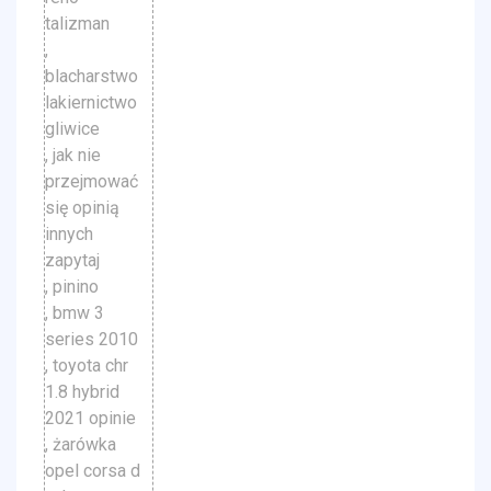
talizman
,
blacharstwo
lakiernictwo
gliwice
, jak nie
przejmować
się opinią
innych
zapytaj
, pinino
, bmw 3
series 2010
, toyota chr
1.8 hybrid
2021 opinie
, żarówka
opel corsa d