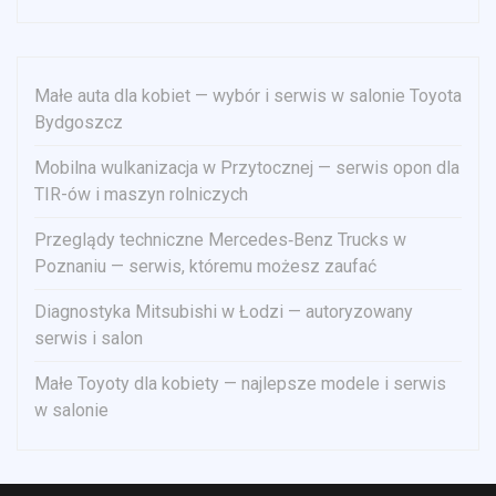
Małe auta dla kobiet — wybór i serwis w salonie Toyota
Bydgoszcz
Mobilna wulkanizacja w Przytocznej — serwis opon dla
TIR-ów i maszyn rolniczych
Przeglądy techniczne Mercedes‑Benz Trucks w
Poznaniu — serwis, któremu możesz zaufać
Diagnostyka Mitsubishi w Łodzi — autoryzowany
serwis i salon
Małe Toyoty dla kobiety — najlepsze modele i serwis
w salonie