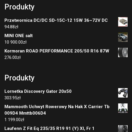
Produkty
Przetwornica DC/DC SD-15C-12 15W 36~72V DC
94.88
zł
MINI ONE salt
10 900.00
zł
Kormoran ROAD PERFORMANCE 205/50 R16 87W
276.00
zł
Produkty
Lornetka Discovery Gator 20x50
303.95
zł
Mammooth Uchwyt Rowerowy Na Hak X Carrier Tb
009D4 Mmttb006D4
1 199.00
zł
Laufenn Z Fit Eq 235/35 R19 91 (Y) Xl, Fr 1