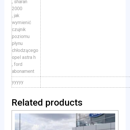
, sharan
2000
, jak
wymienić
czujnik
poziomu
płynu
chłodzącego
opel astra h
, ford
abonament
yyyyy
Related products