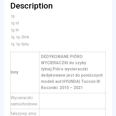
Description
.tg
.tg td
.tg th
.tg .tg-2bhk
.tg .tg-0pky
DEDYKOWANE PIÓRO
WYCIERACZKI do szyby
tylnej.Pióro wycieraczki
Inny
dedykowane jest do poniższych
modeli aut:HYUNDAI Tucson III:
Roczniki: 2015 – 2021
Wycieraczki
samochodowe
fałszywy sms