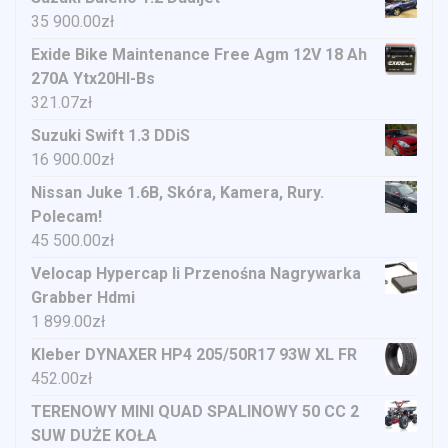
35 900.00
zł
Exide Bike Maintenance Free Agm 12V 18 Ah
270A Ytx20Hl-Bs
321.07
zł
Suzuki Swift 1.3 DDiS
16 900.00
zł
Nissan Juke 1.6B, Skóra, Kamera, Rury.
Polecam!
45 500.00
zł
Velocap Hypercap Ii Przenośna Nagrywarka
Grabber Hdmi
1 899.00
zł
Kleber DYNAXER HP4 205/50R17 93W XL FR
452.00
zł
TERENOWY MINI QUAD SPALINOWY 50 CC 2
SUW DUŻE KOŁA