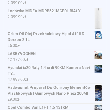
2 099.00
zł
Lodówka MIDEA MDRB521MGE01 BIAŁY
2 099.99
zł
Orlen Oil Olej Przekładniowy Hipol Atf II D
Dexron 2 1L
26.00
zł
LASBYVOGNEN
12 177.00
zł
Hyundai ix20 Raty 1.4 crdi 90KM Kamera Navi
TY...
47 999.00
zł
Hadwaonet Preparat Do Ochrony Elementów
Plastikowych I Gumowych Nano Plexi 200Ml
29.00
zł
Opel Combo Van L1H1 1.5 131KM