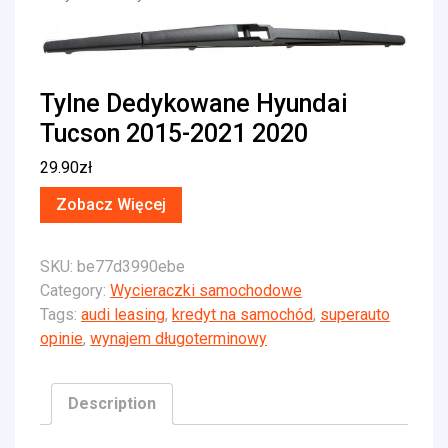
Tylne Dedykowane Hyundai
Tucson 2015-2021 2020
29.90
zł
Zobacz Więcej
SKU:
be77d3990ebe
Category:
Wycieraczki samochodowe
Tags:
audi leasing
,
kredyt na samochód
,
superauto
opinie
,
wynajem długoterminowy
Description