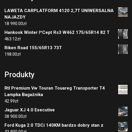
LAWETA CARPLATFORM 4120 2,7T UNIWERSALNA
NAJAZDY
18 990.00
zł
Hankook Winter I*Cept Rs3 W462 175/65R14 82 T
463.12
zł
Riken Road 155/65R13 73T
198.00
zł
Produkty
Rtl Premium Vw Touran Touareg Transporter T4
Lampka Bagażnika
42.99
zł
Jaguar XJ 4.0 Executive
38 900.00
zł
Ford Kuga 2.0 TDCi 140KM bardzo dobry stan z
43 900.00
zł