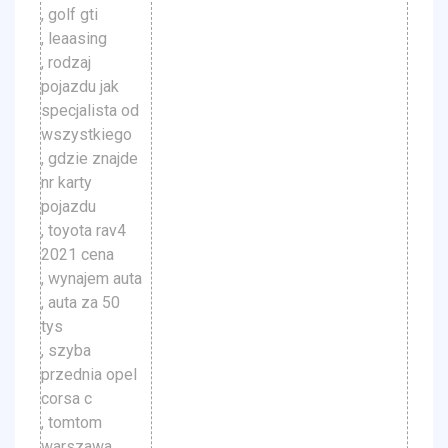
, golf gti
, leaasing
, rodzaj
pojazdu jak
specjalista od
wszystkiego
, gdzie znajde
nr karty
pojazdu
, toyota rav4
2021 cena
, wynajem auta
, auta za 50
tys
, szyba
przednia opel
corsa c
, tomtom
warszawa