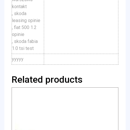
kontakt
, skoda
leasing opinie
, fiat 500 1.2
opinie
, skoda fabia
1.0 tsi test
yyyyy
Related products