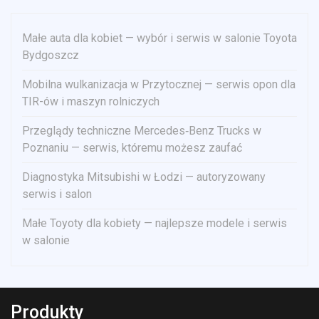
Małe auta dla kobiet — wybór i serwis w salonie Toyota
Bydgoszcz
Mobilna wulkanizacja w Przytocznej — serwis opon dla
TIR-ów i maszyn rolniczych
Przeglądy techniczne Mercedes‑Benz Trucks w
Poznaniu — serwis, któremu możesz zaufać
Diagnostyka Mitsubishi w Łodzi — autoryzowany
serwis i salon
Małe Toyoty dla kobiety — najlepsze modele i serwis
w salonie
Produkty