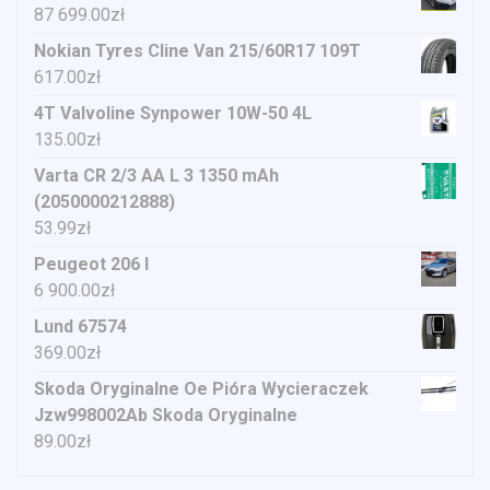
87 699.00
zł
Nokian Tyres Cline Van 215/60R17 109T
617.00
zł
4T Valvoline Synpower 10W-50 4L
135.00
zł
Varta CR 2/3 AA L 3 1350 mAh
(2050000212888)
53.99
zł
Peugeot 206 I
6 900.00
zł
Lund 67574
369.00
zł
Skoda Oryginalne Oe Pióra Wycieraczek
Jzw998002Ab Skoda Oryginalne
89.00
zł