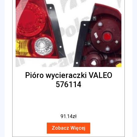
Pióro wycieraczki VALEO
576114
91.14
zł
Zobacz Więcej