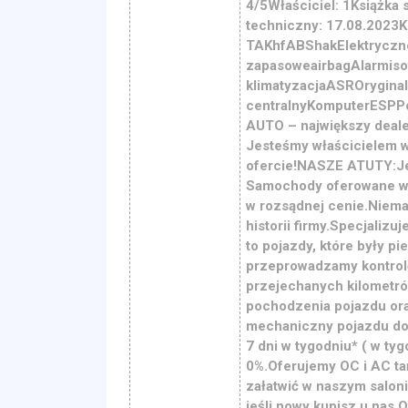
4/5Właściciel: 1Książka
techniczny: 17.08.2023K
TAKhfABShakElektryczne
zapasoweairbagAlarmiso
klimatyzacjaASROrygina
centralnyKomputerESPP
AUTO – największy deal
Jesteśmy właścicielem w
ofercie!NASZE ATUTY:Je
Samochody oferowane w A
w rozsądnej cenie.Niemal
historii firmy.Specjaliz
to pojazdy, które były 
przeprowadzamy kontrolę 
przejechanych kilometr
pochodzenia pojazdu ora
mechaniczny pojazdu do
7 dni w tygodniu* ( w ty
0%.Oferujemy OC i AC ta
załatwić w naszym salon
jeśli nowy kupisz u nas.