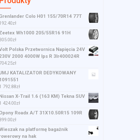
Produkty
Grenlander Colo H01 155/70R14 77T
192.40
zł
Zeetex Wh1000 205/55R16 91H
305.00
zł
Volt Polska Przetwornica Napięcia 24V
230V 2000 4000W Ips R 3Ir400024R
704.25
zł
JMJ KATALIZATOR DEDYKOWANY
1091551
1 792.88
zł
Nissan X-Trail 1.6 (163 KM) Tekna SUV
1 424.00
zł
Opony Roadx A/T 31X10.50R15 109R
899.00
zł
Wieszak na platformę bagażnik
rowerowy na hak