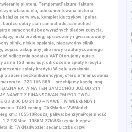
twieranie pilotem, TempomatFaktura: faktura
szym właścicielu, udokumentowana historia
a ksiażka serwiowa, komplet kluczyków i pełna
, bardzo dobry stan samochodu, samochód
ętrze samochodu bez wyraźnych śladów zużycia,
palący, niski przebieg, sprawdzony i gwarantowany
y silnik, niskie spalanie, niezawodny silnik,
 pojazd zakupiony jako nowy u autoryzowanego
wość odliczenia podatku VAT,Oferujemy auta z
y aż na 120 miesięcy, odroczenie spłaty kredytu
pieczenie spłaty kredytu.W celu uzyskania
i o aucie i bezkonkurencyjnej ofercie finansowania
umerem tel. 223 166 888 – przebijemy każdą inną
IESIĘCZNA RATA NA TEN SAMOCHÓD JUŻ OD 214
MY NAWET Z FINANSOWANIEM POD TWÓJ
 OD 8:00 DO 21:00 – NAWET W WEEKENDY I
owania: TAKLeasing: TAKMarka: VWModel:
bieg km.: 105510Rodzaj paliwa: benzynaPojemność
k: 1.2 TSIMoc: 105KM 77kWSkrzynia biegów:
etalik: TAKNadwozie: sedanLiczba drzwi: