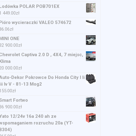
Lodówka POLAR POB701EX
1 449.00
zł
Pióro wycieraczki VALEO 574672
86.06
zł
MINI ONE
32 900.00
zł
Chevrolet Captiva 2.0 D , 4X4, 7 miejsc,
Klima
20 000.00
zł
Auto-Dekor Pokrowce Do Honda City I Ii
Iii Iv V - 81-13 Mog2
155.00
zł
Smart Fortwo
36 900.00
zł
Yato 12/24v 16a 240 ah ze
wspomaganiem rozruchu 20a (YT-
8304)