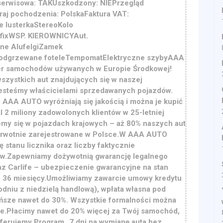
 serwisowa: TAKUszkodzony: NIEPrzegląd
raj pochodzenia: PolskaFaktura VAT:
 lusterkaStereoKolo
fixWSP. KIEROWNICYAut.
lne AlufelgiZamek
odgrzewane foteleTempomatElektryczne szybyAAA
er samochodów używanych w Europie Środkowej!
szystkich aut znajdujących się w naszej
steśmy właścicielami sprzedawanych pojazdów.
AA AUTO wyróżniają się jakością i można je kupić
 2 miliony zadowolonych klientów w 25-letniej
ujemy się w pojazdach krajowych – aż 80% naszych aut
pierwotnie zarejestrowane w Polsce.W AAA AUTO
stanu licznika oraz liczby faktycznie
ów.Zapewniamy dożywotnią gwarancję legalnego
z Carlife – ubezpieczenie gwarancyjne na stan
 36 miesięcy.Umożliwiamy zawarcie umowy kredytu
godniu z niedzielą handlową), wpłata własna pod
ńsze nawet do 30%. Wszystkie formalności można
ie.Płacimy nawet do 20% więcej za Twój samochód,
Oferujemy Program „7 dni na wymianę auta bez