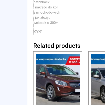
hatchback
, nakrętki do kół
samochodowych
, jak złożyc
wniosek o 300+
yyyyy
Related products