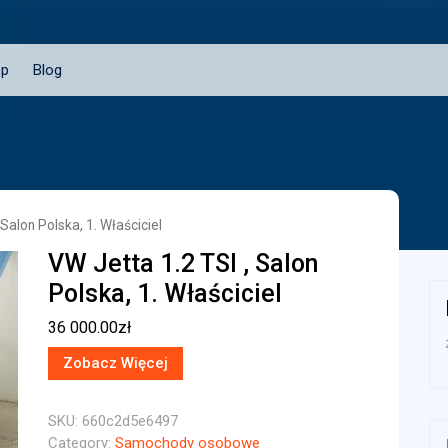
ep
Blog
 Salon Polska, 1. Właściciel
VW Jetta 1.2 TSI , Salon
Polska, 1. Właściciel
36 000.00
zł
Zobacz Więcej
SKU:
660c2d5e6497
Category:
Samochody osobowe