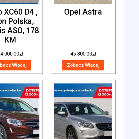
o XC60 D4 ,
Opel Astra
on Polska,
is ASO, 178
KM
4 000.00
zł
45 800.00
zł
bacz Więcej
Zobacz Więcej