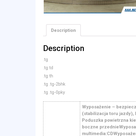
Description
Description
.tg
.tg td
.tg th
.tg .tg-2bhk
.tg .tg-0pky
Wyposażenie – bezpiecze
(stabilizacja toru jazdy)
Poduszka powietrzna kie
boczne przednieWyposa
multimedia:CDWyposażen