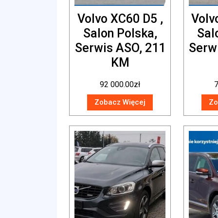
Volvo XC60 D5 ,
Volv
Salon Polska,
Sal
Serwis ASO, 211
Serw
KM
92 000.00
zł
7
Zobacz Więcej
Zo