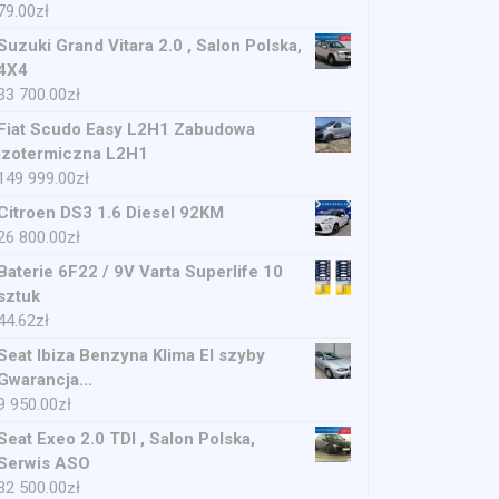
79.00
zł
Suzuki Grand Vitara 2.0 , Salon Polska,
4X4
33 700.00
zł
Fiat Scudo Easy L2H1 Zabudowa
Izotermiczna L2H1
149 999.00
zł
Citroen DS3 1.6 Diesel 92KM
26 800.00
zł
Baterie 6F22 / 9V Varta Superlife 10
sztuk
44.62
zł
Seat Ibiza Benzyna Klima El szyby
Gwarancja...
9 950.00
zł
Seat Exeo 2.0 TDI , Salon Polska,
Serwis ASO
32 500.00
zł