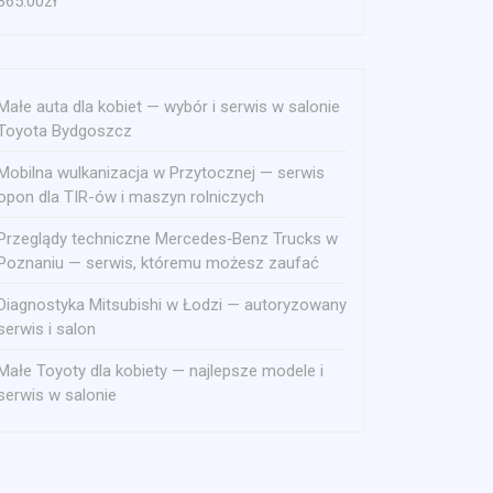
365.00
zł
Małe auta dla kobiet — wybór i serwis w salonie
Toyota Bydgoszcz
Mobilna wulkanizacja w Przytocznej — serwis
opon dla TIR-ów i maszyn rolniczych
Przeglądy techniczne Mercedes‑Benz Trucks w
Poznaniu — serwis, któremu możesz zaufać
Diagnostyka Mitsubishi w Łodzi — autoryzowany
serwis i salon
Małe Toyoty dla kobiety — najlepsze modele i
serwis w salonie