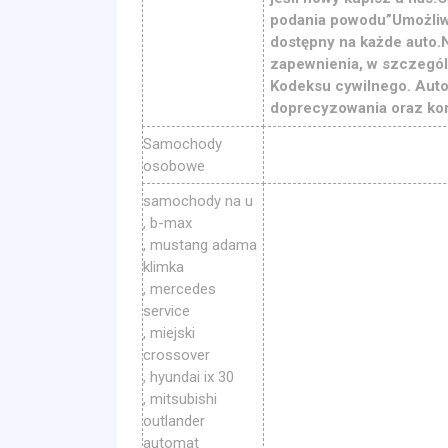
podania powodu”Umożliwi
dostępny na każde auto.N
zapewnienia, w szczególn
Kodeksu cywilnego. Aut
doprecyzowania oraz kor
Samochody
osobowe
samochody na u
, b-max
, mustang adama
klimka
, mercedes
service
, miejski
crossover
, hyundai ix 30
, mitsubishi
outlander
automat