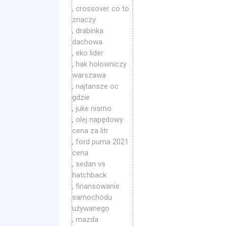
, crossover co to
znaczy
, drabinka
dachowa
, eko lider
, hak holowniczy
warszawa
, najtansze oc
gdzie
, juke nismo
, olej napędowy
cena za litr
, ford puma 2021
cena
, sedan vs
hatchback
, finansowanie
samochodu
używanego
, mazda