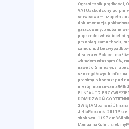
Ogranicznik prędkości, O
VATUszkodzony:po pierw
serwisowa – uzupełniani
dokumentacja pokładowa
garażowany, zadbane wn
poprzedni właściciel nie
przebieg samochodu, mocn
samochód bezwypadkowy,
dealera w Polsce, możli
wkładem własnym 0%, rat
nawet o 5 miesięcy, ubez
szczegółowych informacj
prosimy o kontakt pod n
ofertę finansowania!M
PLN*AUTO PRZYWIEZIE
DOM!DZWOŃ CODZIENNIE
ŚWIĘTAMożliwość finans
JettaRocznik: 2011Prze
skokowa: 1197 cm3Silni
ManualnaKolor: srebrnyM